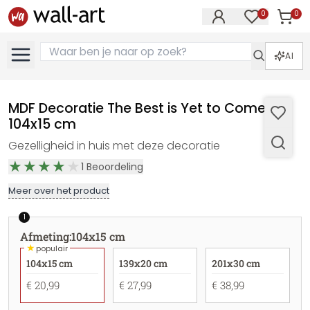
0
0
Artike
Artikelen in 
AI
MDF Decoratie The Best is Yet to Come -
104x15 cm
Gezelligheid in huis met deze decoratie
1
Beoordeling
Meer over het product
1
Afmeting
:
104x15 cm
★
populair
104x15 cm
139x20 cm
201x30 cm
€ 20,99
€ 27,99
€ 38,99