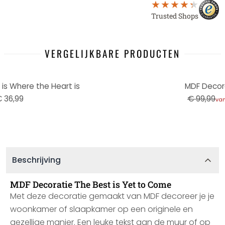
Trusted Shops
VERGELIJKBARE PRODUCTEN
-21%
s Where the Heart is
MDF Decora
 36,99
€ 99,99
va
Beschrijving
MDF Decoratie The Best is Yet to Come
Met deze decoratie gemaakt van MDF decoreer je je
woonkamer of slaapkamer op een originele en
gezellige manier. Een leuke tekst aan de muur of op