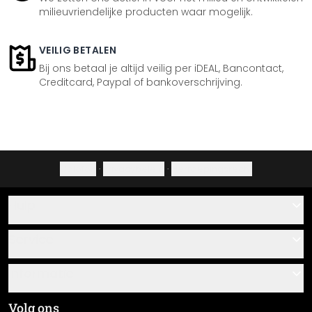
milieuvriendelijke producten waar mogelijk.
VEILIG BETALEN
Bij ons betaal je altijd veilig per iDEAL, Bancontact,
Creditcard, Paypal of bankoverschrijving.
Colofon
·
Privacybeleid
·
Herroepingsrecht
Hulp
Contact
Service
Over ons
Cadeaubonnen
Informatie
Veelgestelde vragen
Plak- en montagehandleidingen
Algemene voorwaarden
Volg ons