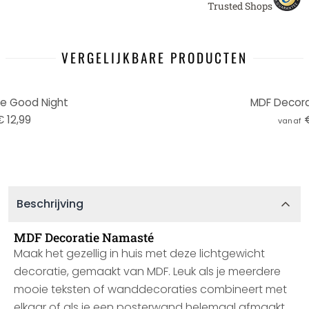
Trusted Shops
VERGELIJKBARE PRODUCTEN
e Good Night
MDF Decorat
€ 12,99
vanaf
Beschrijving
MDF Decoratie Namasté
Maak het gezellig in huis met deze lichtgewicht
decoratie, gemaakt van MDF. Leuk als je meerdere
mooie teksten of wanddecoraties combineert met
elkaar of als je een posterwand helemaal afmaakt