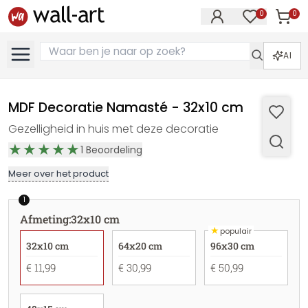
0
0
Artike
Artikelen in 
AI
MDF Decoratie Namasté - 32x10 cm
Gezelligheid in huis met deze decoratie
1
Beoordeling
Meer over het product
1
Afmeting
:
32x10 cm
★
populair
32x10 cm
64x20 cm
96x30 cm
€ 11,99
€ 30,99
€ 50,99