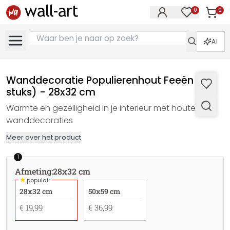
0
0
Artike
Artikelen in 
AI
Wanddecoratie Populierenhout Feeën (4
stuks) - 28x32 cm
Warmte en gezelligheid in je interieur met houten
wanddecoraties
Meer over het product
1
Afmeting
:
28x32 cm
★
populair
28x32 cm
50x59 cm
€ 19,99
€ 36,99