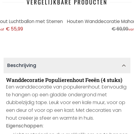
VERGELIJKBARE PRODUCTEN
-4%
ut Luchtballon met Sterren
€ 55,99
€ 69,99
naf
va
Beschrijving
Wanddecoratie Populierenhout Feeën (4 stuks)
Een wanddecoratie van populierenhout. Eenvoudig
te hangen op een gladde ondergrond met
dubbelzijdig tape. Leuk voor een kale muur, voor op
een deur of voor op een kast. Met decoraties van
hout creëer je sfeer en warmte in huis.
Eigenschappen: