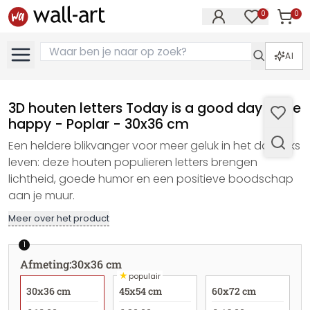
0
0
Artike
Artikelen in 
AI
3D houten letters Today is a good day to be
happy - Poplar - 30x36 cm
Een heldere blikvanger voor meer geluk in het dagelijks
leven: deze houten populieren letters brengen
lichtheid, goede humor en een positieve boodschap
aan je muur.
Meer over het product
1
Afmeting
:
30x36 cm
★
populair
30x36 cm
45x54 cm
60x72 cm