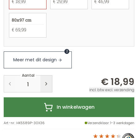
€ 18,99
€ 29,99
€ 46,99
80x97 cm
€ 69,99
2
Meer met dit design
Aantal
€ 18,99
incl. btw excl. verzending
In winkelwagen
Art.-nr.
:
HK5589P-30X36
Verzendklaar
: 1-3 werkdagen