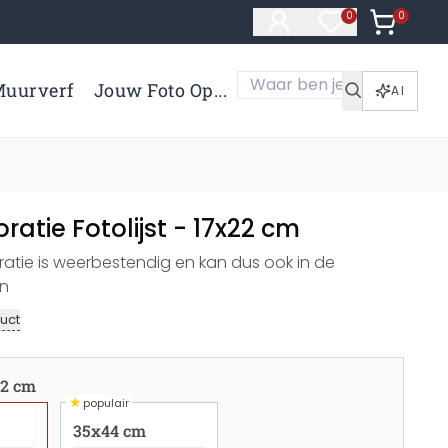
0
Artikelen 
0
Artikelen in verl
uurverf
Jouw Foto Op...
AI
tie Fotolijst - 17x22 cm
tie is weerbestendig en kan dus ook in de
in
uct
22 cm
★
populair
35x44 cm