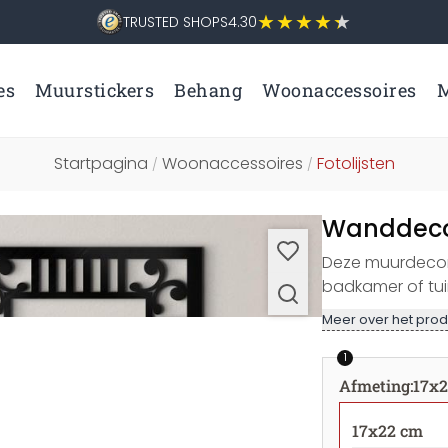
TRUSTED SHOPS
4.30
es
Muurstickers
Behang
Woonaccessoires
M
Startpagina
Woonaccessoires
Fotolijsten
/
/
Wanddecora
Deze muurdecora
badkamer of tu
Meer over het prod
1
Afmeting
:
17x
17x22 cm