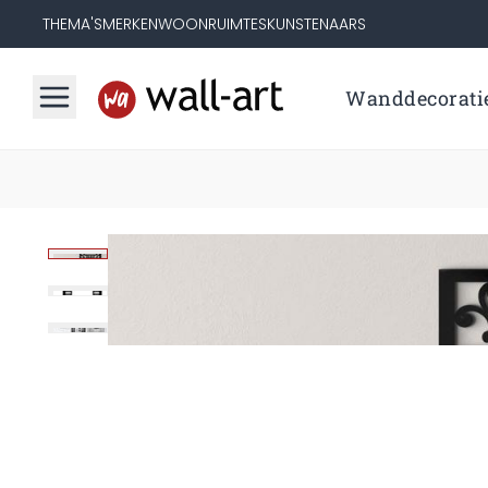
THEMA'S
MERKEN
WOONRUIMTES
KUNSTENAARS
Wanddecorati