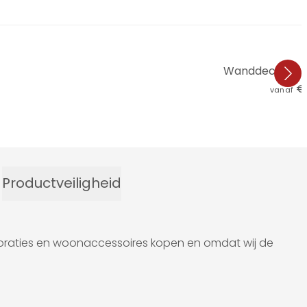
Wanddecoratie 
€ 
vanaf
Productveiligheid
ecoraties en woonaccessoires kopen en omdat wij de