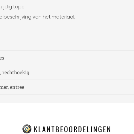
ijdig tape.
e beschrijving van het materiaal.
ies
l, rechthoekig
er, entree
KLANTBEOORDELINGEN