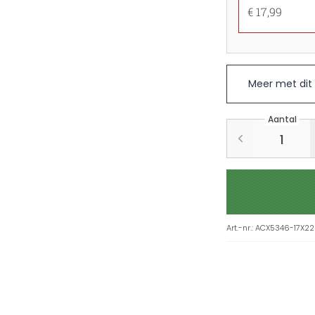
€ 17,99
Meer met dit
Aantal
Art.-nr.
:
ACX5346-17X22