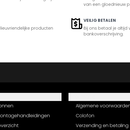
van een gloednieuw p
VEILIG BETALEN
ilieuvriendelijke producten
Bij ons betaal je altijd
bankoverschrijving.
Informatie
onnen
Algemene voorwaarde
montagehandleidingen
Colofon
verzicht
Verzending en betaling