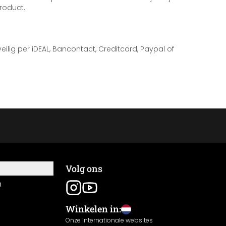
roduct.
 veilig per iDEAL, Bancontact, Creditcard, Paypal of
Volg ons
n
Winkelen in:
Onze internationale websites