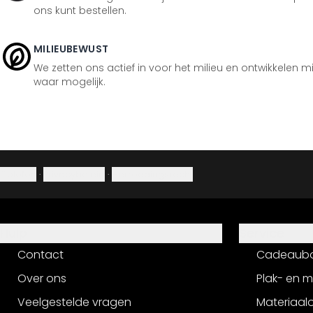
ons kunt bestellen.
MILIEUBEWUST
We zetten ons actief in voor het milieu en ontwikkelen m
waar mogelijk.
Colofon
·
Privacybeleid
·
Herroepingsrecht
Hulp
Service
Contact
Cadeaub
Over ons
Plak- en 
Veelgestelde vragen
Materiaalo