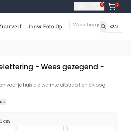
0
Artikelen 
0
Artikelen in verl
uurverf
Jouw Foto Op...
AI
belettering - Wees gezegend -
gen voor je huis die warmte uitstraalt en elk oog
uct
1 cm