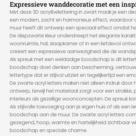
Expressieve wanddecoratie met een insp
Met deze 3D acrylbelettering in zwart maak je een d
een modern, zacht en harmonieus effect, waardoor d
muur heeft dit ontwerp een speciaal effect omdat het 
De diepzwarte kleur onderstreept het elegante karakter v
woonruimte, hal, slaapkamer of in een liefdevol ontwor
creëert een expressieve aanwezigheid die de wandsp
Als spreuk met een weldadige boodschap is dit letter
boodschap doet denken aan bescherming, vertrouwen
lettertype dat er stijlvol uitziet en tegelijkertijd e
De zwarte acryl letters maken niet alleen indruk door 
ontwerp, terwijl het materiaal zorgt voor een strakke
interieurs als gezellige woonconcepten. De spreuk kom
Als stijlvolle toevoeging aan je eigen huis of als 
boodschap aan de muur. De zwarte acryl letters com
gezegend, hoop, warmte en hartelijkheid zichtbaar wi
boodschap en speciale charme.