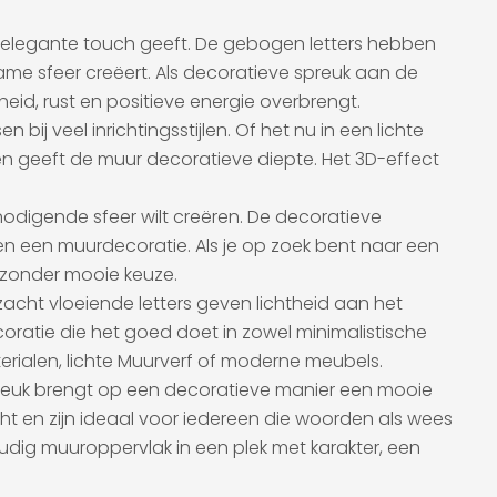
n elegante touch geeft. De gebogen letters hebben
e sfeer creëert. Als decoratieve spreuk aan de
eid, rust en positieve energie overbrengt.
bij veel inrichtingsstijlen. Of het nu in een lichte
f en geeft de muur decoratieve diepte. Het 3D-effect
nodigende sfeer wilt creëren. De decoratieve
 een muurdecoratie. Als je op zoek bent naar een
bijzonder mooie keuze.
 zacht vloeiende letters geven lichtheid aan het
coratie die het goed doet in zowel minimalistische
terialen, lichte Muurverf of moderne meubels.
spreuk brengt op een decoratieve manier een mooie
 en zijn ideaal voor iedereen die woorden als wees
udig muuroppervlak in een plek met karakter, een