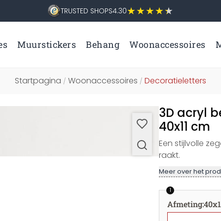
TRUSTED SHOPS
4.30
es
Muurstickers
Behang
Woonaccessoires
M
Startpagina
Woonaccessoires
Decoratieletters
/
/
3D acryl 
40x11 cm
Een stijlvolle ze
raakt.
Meer over het prod
1
Afmeting
:
40x1