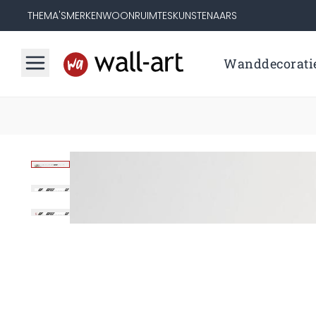
THEMA'S
MERKEN
WOONRUIMTES
KUNSTENAARS
Wanddecorati