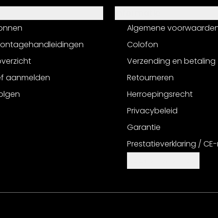
Informatie
onnen
Algemene voorwaarde
montagehandleidingen
Colofon
verzicht
Verzending en betaling
ef aanmelden
Retourneren
olgen
Herroepingsrecht
Privacybeleid
Garantie
Prestatieverklaring / CE
Cookie-instellingen