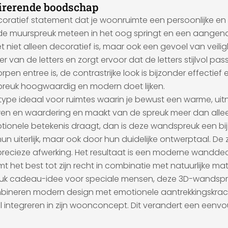
irerende boodschap
ecoratief statement dat je woonruimte een persoonlijke e
e muurspreuk meteen in het oog springt en een aangenam
niet alleen decoratief is, maar ook een gevoel van veiligh
an de letters en zorgt ervoor dat de letters stijlvol passen 
pen entree is, de contrastrijke look is bijzonder effectie
reuk hoogwaardig en modern doet lijken.
type ideaal voor ruimtes waarin je bewust een warme, uit
 en waardering en maakt van de spreuk meer dan alleen
en emotionele betekenis draagt, dan is deze wandspreuk een 
hun uiterlijk, maar ook door hun duidelijke ontwerptaal. De
, precieze afwerking. Het resultaat is een moderne wandde
t het best tot zijn recht in combinatie met natuurlijke ma
een leuk cadeau-idee voor speciale mensen, deze 3D-wand
bineren modern design met emotionele aantrekkingskracht
l integreren in zijn woonconcept. Dit verandert een eenvo