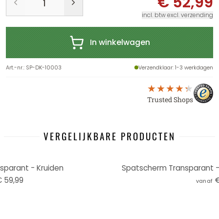
€ 52,99
incl. btw excl. verzending
In winkelwagen
Art.-nr.
:
SP-DK-10003
Verzendklaar
: 1-3 werkdagen
Trusted Shops
VERGELIJKBARE PRODUCTEN
parant - Kruiden
Spatscherm Transparant - T
 59,99
€
vanaf