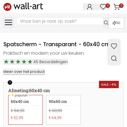
0
0
Artike
Artikelen in 
AI
Spatscherm - Transparant - 60x40 cm
Praktisch en modern voor uw keuken.
45
Beoordelingen
Meer over het product
1
SALE -4%
Afmeting
:
60x40 cm
★
populair
60x40 cm
90x60 cm
€ 54,99
€ 69,99
€ 52,99
€ 64,99