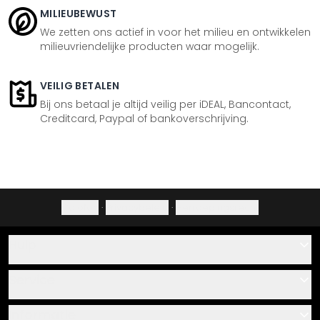
MILIEUBEWUST
We zetten ons actief in voor het milieu en ontwikkelen
milieuvriendelijke producten waar mogelijk.
VEILIG BETALEN
Bij ons betaal je altijd veilig per iDEAL, Bancontact,
Creditcard, Paypal of bankoverschrijving.
Colofon
·
Privacybeleid
·
Herroepingsrecht
Hulp
Contact
Service
Over ons
Cadeaubonnen
Informatie