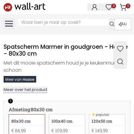
0
0
Artike
Artikelen in 
AI
Spatscherm Marmer in goudgroen - Haase
- 80x30 cm
Met dit mooie spatscherm houd je je keukenmuur
schoon
Meer van
Haase
Meer over het product
1
Afmeting
:
80x30 cm
★
populair
80x30 cm
100x40 cm
120x50 cm
€ 84,99
€ 109,99
€ 149,99