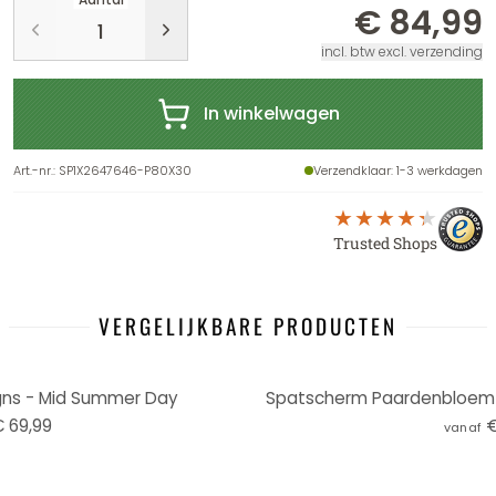
€ 84,99
incl. btw excl. verzending
In winkelwagen
Art.-nr.
:
SP1X2647646-P80X30
Verzendklaar
: 1-3 werkdagen
Trusted Shops
VERGELIJKBARE PRODUCTEN
ns - Mid Summer Day
Spatscherm Paardenbloem i
 69,99
€
vanaf