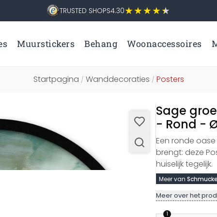
TRUSTED SHOPS
4.30
es
Muurstickers
Behang
Woonaccessoires
M
Startpagina
Wanddecoraties
Posters
/
/
Sage groe
- Rond - 
Een ronde oase v
brengt: deze Po
huiselijk tegelijk.
Meer van
Schmucke
Meer over het prod
1