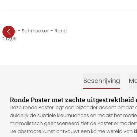
n sintels - Schmucker - Rond
€ 12,99
Beschrijving
Ma
Ronde Poster met zachte uitgestrektheid
Deze ronde Poster legt een bijzonder accent omdat 
duidelijk de subtiele kleurnuances en maakt het motief t
minimalistisch geënsceneerd ziet de Poster er modern en 
De abstracte kunst ontvouwt een kalme wereld van kleur