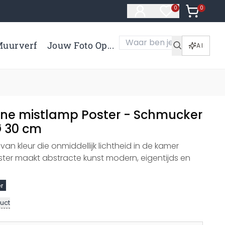
0
Artikelen 
0
Artikelen in verl
uurverf
Jouw Foto Op...
AI
ne mistlamp Poster - Schmucker
Ø 30 cm
an kleur die onmiddellijk lichtheid in de kamer
ster maakt abstracte kunst modern, eigentijds en
r
uct