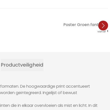
Poster Groen fantasie
€
vanaf
Productveiligheid
e formaten. De hoogwaardige print accentueert
an worden geïntegreerd. Ingelijst of bewust
 die in elkaar overvloeien als mist en licht. In dit