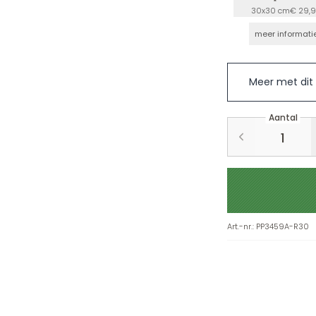
30x30 cm
€ 29,
meer informati
Meer met dit
Aantal
Art.-nr.
:
PP3459A-R30