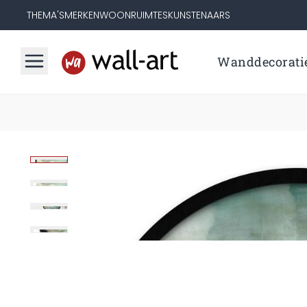
THEMA'S
MERKEN
WOONRUIMTES
KUNSTENAARS
Wanddecorati