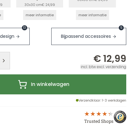
99
30x30 cm
€ 24,99
e
meer informatie
meer informatie
13
5
 design
Bijpassend accessoires
€ 12,99
incl. btw excl. verzending
In winkelwagen
Verzendklaar
: 1-3 werkdagen
Trusted Shops