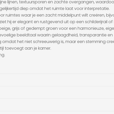
 fijne lijnen, textuursporen en zachte overgangen, waard
egelijkertijd diep omdat het ruimte laat voor interpretatie.
 voor ruimtes waar je een zacht middelpunt wilt creëren, 
et hij er elegant en rustgevend uit op een schilderijrail 
, beige, grijs of gedempt groen voor een harmonieuze, eige
elige beeldtaal waarin gelaagdheid, transparantie en sfe
ig omdat het niet schreeuwerig is, maar een stemming cre
tijl toevoegt aan je kamer.
ng.