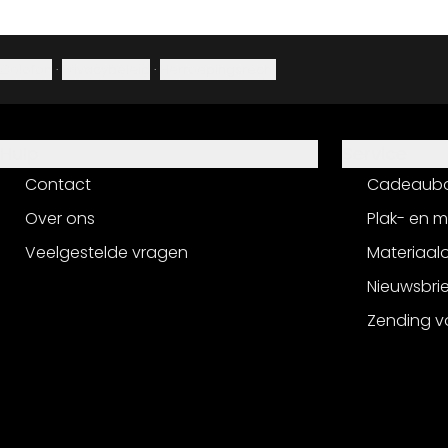
Colofon
·
Privacybeleid
·
Herroepingsrecht
Hulp
Service
Contact
Cadeaub
Over ons
Plak- en 
Veelgestelde vragen
Materiaalo
Nieuwsbri
Zending v