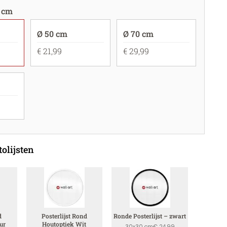
 cm
Ø 50 cm
Ø 70 cm
€ 21,99
€ 29,99
olijsten
d
Posterlijst Rond
Ronde Posterlijst – zwart
ur
Houtoptiek Wit
30x30 cm
€ 24,99