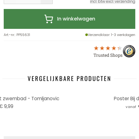
incl. btw excl. verzending
In winkelwagen
Art.-nr.
:
PP55631
Verzendklaar
: 1-3 werkdagen
Trusted Shops
VERGELIJKBARE PRODUCTEN
et zwembad - Tomljanovic
Poster Bij 
€ 9,99
vanaf