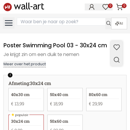
0
0
Artike
Artikelen in 
AI
Poster Swimming Pool 03 - 30x24 cm
Je krijgt zin om een duik te nemen
Meer over het product
1
Afmeting
:
30x24 cm
40x30 cm
50x40 cm
80x60 cm
€ 13,99
€ 18,99
€ 29,99
★
populair
30x24 cm
50x60 cm