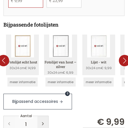
€ 9,99
€ 23,99
Bijpassende fotolijsten
Fotolijst echt hout
Fotolijst van hout –
Lijst - wit
zilver
30x24 cm
€ 14,99
30x24 cm
€ 9,99
30
30x24 cm
€ 6,99
meer informatie
meer informatie
meer informatie
me
8
Bijpassend accessoires
Aantal
€ 9,99