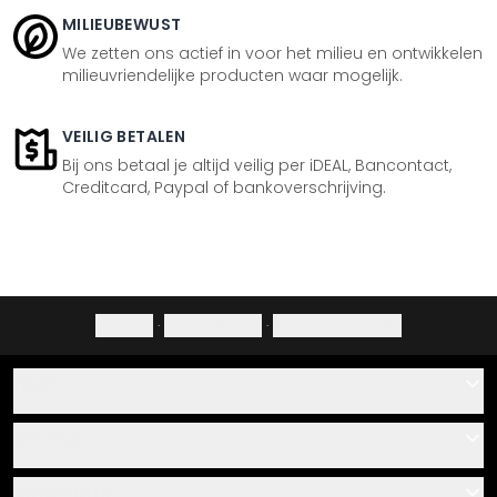
MILIEUBEWUST
We zetten ons actief in voor het milieu en ontwikkelen
milieuvriendelijke producten waar mogelijk.
VEILIG BETALEN
Bij ons betaal je altijd veilig per iDEAL, Bancontact,
Creditcard, Paypal of bankoverschrijving.
Colofon
·
Privacybeleid
·
Herroepingsrecht
Hulp
Contact
Service
Over ons
Cadeaubonnen
Informatie