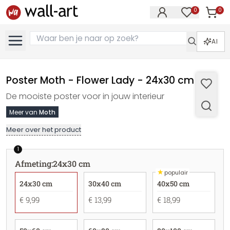
0
0
Artike
Artikelen in 
AI
Poster Moth - Flower Lady - 24x30 cm
De mooiste poster voor in jouw interieur
Meer van
Moth
Meer over het product
1
Afmeting
:
24x30 cm
★
populair
24x30 cm
30x40 cm
40x50 cm
€ 9,99
€ 13,99
€ 18,99