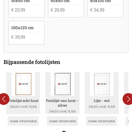
50x60 cm
60x80 cm
80x100 cm
€ 23,99
€ 29,99
€ 34,99
100x120 cm
€ 39,99
Bijpassende fotolijsten
Fotolijst echt hout
Fotolijst van hout –
Lijst - wit
zilver
24x30 cm
€ 14,99
24x30 cm
€ 9,99
24
24x30 cm
€ 6,99
meer informatie
meer informatie
meer informatie
me