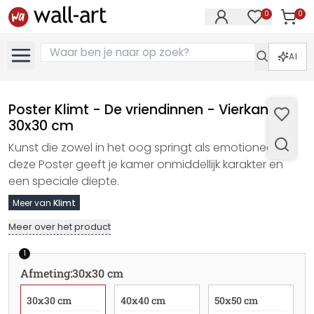
0
0
Artike
Artikelen in 
AI
Poster Klimt - De vriendinnen - Vierkant -
30x30 cm
Kunst die zowel in het oog springt als emotioneel is:
deze Poster geeft je kamer onmiddellijk karakter en
een speciale diepte.
Meer van
Klimt
Meer over het product
1
Afmeting
:
30x30 cm
30x30 cm
40x40 cm
50x50 cm