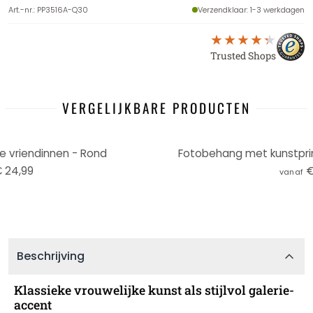
Art.-nr.
:
PP3516A-Q30
Verzendklaar
: 1-3 werkdagen
Trusted Shops
VERGELIJKBARE PRODUCTEN
De vriendinnen - Rond
Fotobehang met kunstprint
 24,99
€
vanaf
Beschrijving
Klassieke vrouwelijke kunst als stijlvol galerie-
accent