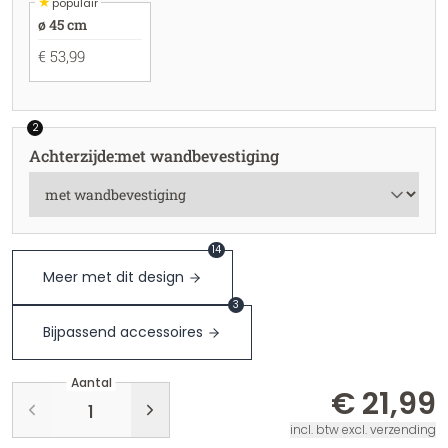
★
populair
ø 45 cm
€ 53,99
2
Achterzijde
:
met wandbevestiging
14
Meer met dit design
3
Bijpassend accessoires
Aantal
€ 21,99
incl. btw excl. verzending