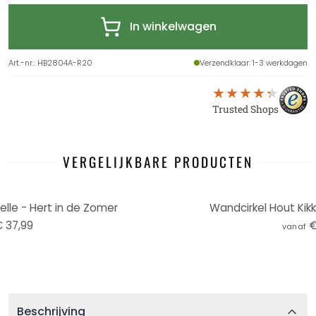
In winkelwagen
Art.-nr.
:
HB2804A-R20
Verzendklaar
: 1-3 werkdagen
Trusted Shops
VERGELIJKBARE PRODUCTEN
elle - Hert in de Zomer
Wandcirkel Hout Kikki
 37,99
€
vanaf
Beschrijving