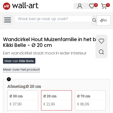
0
0
Artike
Artikelen in 
AI
Wandcirkel Hout Muizenfamilie in het bos -
Kikki Belle - Ø 20 cm
Een wandcirkel staat mooi in ieder interieur
Meer van
Kikki Belle
Meer over het product
1
Afmeting
:
Ø 20 cm
Ø 30 cm
Ø 20 cm
Ø 70 cm
€ 37,99
€ 21,99
€ 86,99