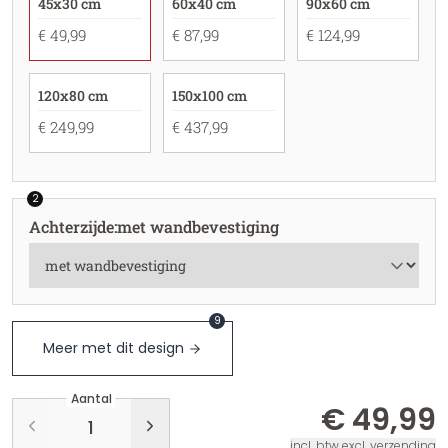
45x30 cm
60x40 cm
90x60 cm
€ 49,99
€ 87,99
€ 124,99
120x80 cm
150x100 cm
€ 249,99
€ 437,99
2
Achterzijde
:
met wandbevestiging
9
Meer met dit design
Aantal
€ 49,99
incl. btw excl. verzending