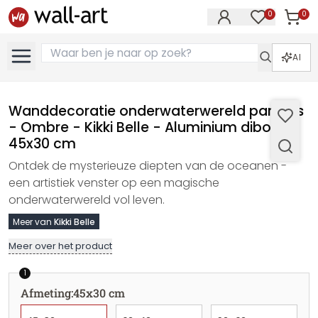
0
0
Artike
Artikelen in 
AI
Wanddecoratie onderwaterwereld paradijs
- Ombre - Kikki Belle - Aluminium dibond -
45x30 cm
Ontdek de mysterieuze diepten van de oceanen -
een artistiek venster op een magische
onderwaterwereld vol leven.
Meer van
Kikki Belle
Meer over het product
1
Afmeting
:
45x30 cm