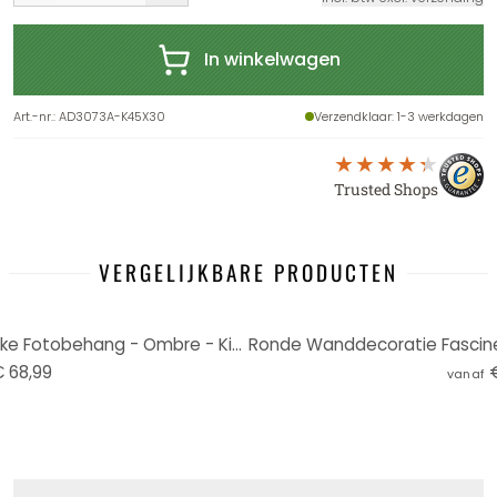
In winkelwagen
Art.-nr.
:
AD3073A-K45X30
Verzendklaar
: 1-3 werkdagen
Trusted Shops
VERGELIJKBARE PRODUCTEN
Onderwaterwereld paradijselijke Fotobehang - Ombre - Kikki Belle
 68,99
vanaf