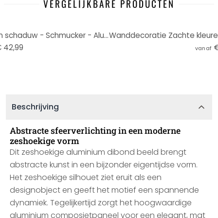
VERGELIJKBARE PRODUCTEN
Wanddecoratie Amber licht en schaduw - Schmucker - Alu-Dibond Rond
 42,99
€
vanaf
Beschrijving
Abstracte sfeerverlichting in een moderne
zeshoekige vorm
Dit zeshoekige aluminium dibond beeld brengt
abstracte kunst in een bijzonder eigentijdse vorm.
Het zeshoekige silhouet ziet eruit als een
designobject en geeft het motief een spannende
dynamiek. Tegelijkertijd zorgt het hoogwaardige
aluminium composietpaneel voor een elegant, mat