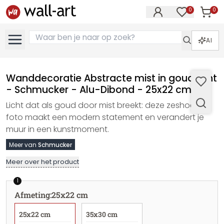
0
0
Artike
Artikelen in 
AI
Wanddecoratie Abstracte mist in goud licht
- Schmucker - Alu-Dibond - 25x22 cm
Licht dat als goud door mist breekt: deze zeshoekige
foto maakt een modern statement en verandert je
muur in een kunstmoment.
Meer van
Schmucker
Meer over het product
1
Afmeting
:
25x22 cm
25x22 cm
35x30 cm