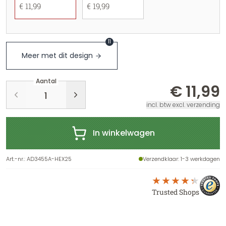
€ 11,99
€ 19,99
11
Meer met dit design
Aantal
€ 11,99
incl. btw excl. verzending
In winkelwagen
Art.-nr.
:
AD3455A-HEX25
Verzendklaar
: 1-3 werkdagen
Trusted Shops