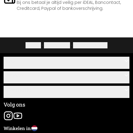
Bij ons betaal je altijd veilig per iDEAL, Bancontact,
Creditcard, Paypal of bankoverschrijving.
Colofon
·
Privacybeleid
·
Herroepingsrecht
Hulp
Contact
Service
Over ons
Cadeaubonnen
Informatie
Veelgestelde vragen
Plak- en montagehandleidingen
Algemene voorwaarden
Volg ons
Materiaaloverzicht
Colofon
Nieuwsbrief aanmelden
Verzending en betaling
Winkelen in:
Zending volgen