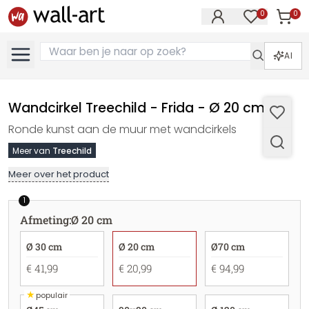
0
0
Artike
Artikelen in 
AI
Wandcirkel Treechild - Frida - Ø 20 cm
Ronde kunst aan de muur met wandcirkels
Meer van
Treechild
Meer over het product
1
Afmeting
:
Ø 20 cm
Ø 30 cm
Ø 20 cm
Ø70 cm
€ 41,99
€ 20,99
€ 94,99
★
populair