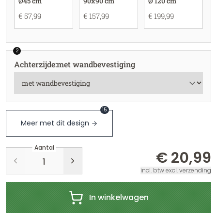
Ø45 cm
90x90 cm
Ø 120 cm
€ 57,99
€ 157,99
€ 199,99
2
Achterzijde
:
met wandbevestiging
15
Meer met dit design
Aantal
€ 20,99
incl. btw excl. verzending
In winkelwagen