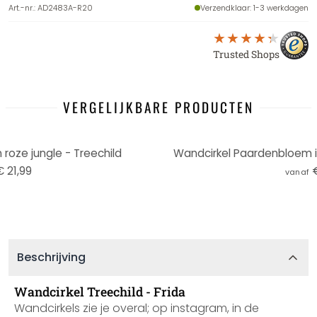
Art.-nr.
:
AD2483A-R20
Verzendklaar
: 1-3 werkdagen
Trusted Shops
VERGELIJKBARE PRODUCTEN
 roze jungle - Treechild
Wandcirkel Paardenbloem i
€ 21,99
vanaf
Beschrijving
Wandcirkel Treechild - Frida
Wandcirkels zie je overal; op instagram, in de