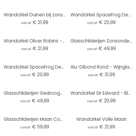
Wandcirkel Duinen bij zonsondergang
Wandcirkel SpaceFrog Designs - Blauw & Goud Abstract
€ 21,99
€ 20,99
vanaf
vanaf
Wandcirkel Oliver Robins - Animals and Palm Trees
Glasschilderijen Zonsondergang - Rond
€ 21,99
€ 49,99
vanaf
vanaf
Wandcirkel SpaceFrog Designs - Walvissen
Alu-Dibond Rond - Wijnglazen
€ 20,99
€ 31,99
vanaf
vanaf
Glasschilderijen Gedroogde bloemen - Elegantie van vergankelijkheid - Boomkroon - Rond
Wandcirkel Sir Edward - Blauwe Weide
€ 49,99
€ 20,99
vanaf
vanaf
Glasschilderijen Maan Compleet - Rond
Wandcirkel Volle Maan
€ 59,99
€ 21,99
vanaf
vanaf