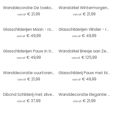
Wanddecoratie De toekomst is vrouwelijk - Grace Digital Art - Alu-Dibond Rond
Wandcirkel Wintermorgen in perzikkleur - Kubistika
€ 21,99
€ 21,99
vanaf
vanaf
Glasschilderijen Maan - rond
Glasschilderijen Vlinder - rond
€ 49,99
€ 49,99
vanaf
vanaf
Glasschilderijen Pauw in tropische tuin op mozaïek - Bloemdecor - Rond
Wandcirkel Briesje aan Zee (3-delig)
€ 49,99
€ 125,99
vanaf
vanaf
Wanddecoratie vuurtoren aan de kust van Sylt - Eisenmann - Alu-Dibond rond
Glasschilderij Pauw met bloemen - Haase
€ 21,99
€ 49,99
vanaf
vanaf
Dibond Schilderij met zilver effect Volle Maan
Wanddecoratie Elegantie van de Oceaan - Gouden stromen - Alpenglow Workshop - Alu-Dibond Rond
€ 37,99
€ 21,99
vanaf
vanaf