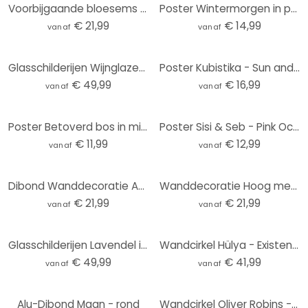
Voorbijgaande bloesems - Boomkind - Aluminium dibond rond
Poster Wintermorgen in perzikkleur - Kubistika
€ 21,99
€ 14,99
vanaf
vanaf
Glasschilderijen Wijnglazen - rond
Poster Kubistika - Sun and Moon
€ 49,99
€ 16,99
vanaf
vanaf
Poster Betoverd bos in middernachtblauw - DigitalArtsi - Rond
Poster Sisi & Seb - Pink Ocean
€ 11,99
€ 12,99
vanaf
vanaf
Dibond Wanddecoratie Abstract landschap met metallic kleuren - Alma
Wanddecoratie Hoog met de heteluchtballonnen - Goed Blauw - Alu-Dibond Rond
€ 21,99
€ 21,99
vanaf
vanaf
Glasschilderijen Lavendel in de Provence - rond
Wandcirkel Hülya - Existence
€ 49,99
€ 41,99
vanaf
vanaf
Alu-Dibond Maan - rond
Wandcirkel Oliver Robins - Ark van Noach