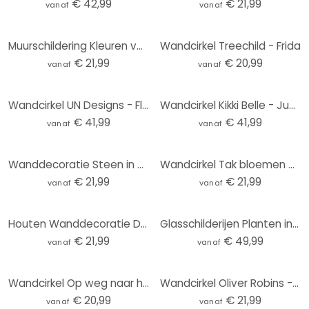
€ 42,99
€ 21,99
vanaf
vanaf
Muurschildering Kleuren van de Aarde - Fedrau - Rond - Alu-Dibond
Wandcirkel Treechild - Frida
€ 21,99
€ 20,99
vanaf
vanaf
Wandcirkel UN Designs - Fleur de Paris
Wandcirkel Kikki Belle - Jungle Jive
€ 41,99
€ 41,99
vanaf
vanaf
Wanddecoratie Steen in Zand 2 - Alu-Dibond Rond
Wandcirkel Tak bloemen op vintage goud - Paksoylu
€ 21,99
€ 21,99
vanaf
vanaf
Houten Wanddecoratie Delicate fonkeling van bloesems - Treechild - Rond
Glasschilderijen Planten in de nacht - Jaszke - Rond
€ 21,99
€ 49,99
vanaf
vanaf
Wandcirkel Op weg naar het Strand
Wandcirkel Oliver Robins - Kleurrijke boerderij met dieren
€ 20,99
€ 21,99
vanaf
vanaf