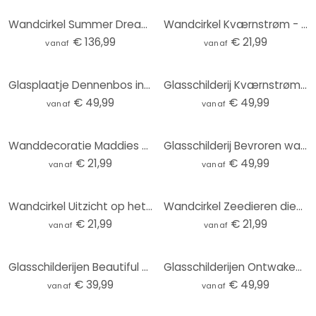
Wandcirkel Summer Dreams at Sea (3-delig)
Wandcirkel Kværnstrøm - Dew-covered sunrise
€ 136,99
€ 21,99
vanaf
vanaf
Glasplaatje Dennenbos in het Huang Shan-gebergte - NingYun Ye - Rond
Glasschilderij Kværnstrøm - Dew-covered sunrise
€ 49,99
€ 49,99
vanaf
vanaf
Wanddecoratie Maddies Mood - Jota de jai - aluminium dibond rond
Glasschilderij Bevroren water - Fedrau
€ 21,99
€ 49,99
vanaf
vanaf
Wandcirkel Uitzicht op het meer - Keller
Wandcirkel Zeedieren diep in de oceaan - Oliver Robins
€ 21,99
€ 21,99
vanaf
vanaf
Glasschilderijen Beautiful Peacock - rond
Glasschilderijen Ontwakend Voorjaar - Rond
€ 39,99
€ 49,99
vanaf
vanaf