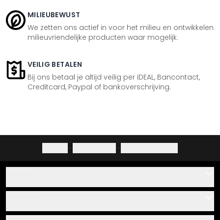
MILIEUBEWUST
We zetten ons actief in voor het milieu en ontwikkelen
milieuvriendelijke producten waar mogelijk.
VEILIG BETALEN
Bij ons betaal je altijd veilig per iDEAL, Bancontact,
Creditcard, Paypal of bankoverschrijving.
Colofon
·
Privacybeleid
·
Herroepingsrecht
Hulp
Contact
Service
Over ons
Cadeaubonnen