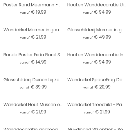
Poster Rond Meermann - Tijger
Houten Wanddecoratie Uitzicht op de rustige bergen (3 stuks) - Rond
€ 19,99
€ 94,99
vanaf
vanaf
Wandcirkel Marmer in goudgroen - Haase
Glasschilderij Marmer in goudgroen - Haase
€ 21,99
€ 49,99
vanaf
vanaf
Ronde Poster Frida Floral Studio - Frida
Houten Wanddecoratie Indrukwekkende berglandschappen (3 stuks) - Rond
€ 14,99
€ 94,99
vanaf
vanaf
Glasschilderij Duinen bij zonsondergang
Wandcirkel SpaceFrog Designs - Elegante Kraanvogel - Japandi
€ 39,99
€ 20,99
vanaf
vanaf
Wandcirkel Hout Mussen en roodborstjes - UN Designs
Wandcirkel Treechild - Pastelkleurige grassen
€ 21,99
€ 21,99
vanaf
vanaf
Wanddecoratie gedroogde bloemen - Elegantie van vergankelijkheid - Boomkind - Aluminium Dibond Rond
Alu-dibond 3D optiek - Sound of the ocean