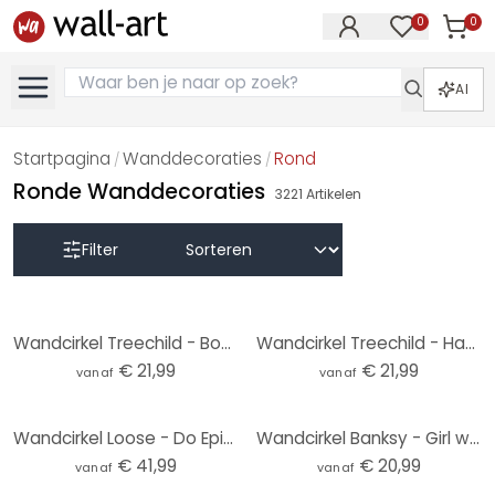
0
0
Artike
Artikelen in 
AI
Startpagina
Wanddecoraties
Rond
/
/
Ronde Wanddecoraties
3221
Artikelen
Filter
Wandcirkel Treechild - Bouquet of Flowers
Wandcirkel Treechild - Happy People
€ 21,99
€ 21,99
vanaf
vanaf
Wandcirkel Loose - Do Epic Shit
Wandcirkel Banksy - Girl with the Red Balloon
€ 41,99
€ 20,99
vanaf
vanaf