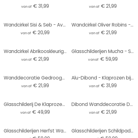
€ 31,99
€ 21,99
vanaf
vanaf
Wandcirkel Sisi & Seb - Avond aan Zee
Wandcirkel Oliver Robins - Schattige Bosdiertjes
€ 20,99
€ 21,99
vanaf
vanaf
Wandcirkel Abrikooskleurige zon - Kubistika
Glasschilderijen Mucha - Sleutelbloem
€ 21,99
€ 59,99
vanaf
vanaf
Wanddecoratie Gedroogde bloemen in zachte tinten - Annie - Alu-Dibond Rond
Alu-Dibond - Klaprozen bij zonsondergang - rond
€ 21,99
€ 31,99
vanaf
vanaf
Glasschilderij De Klaprozen - rond
Dibond Wanddecoratie Duinen aan de Nederlandse kust - Zwart
€ 49,99
€ 21,99
vanaf
vanaf
Glasschilderijen Herfst Waterval - Rond
Glasschilderijen Schildpad onder Water Rond