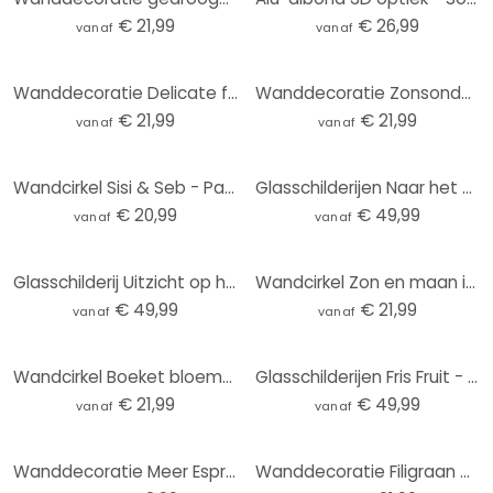
€ 21,99
€ 26,99
vanaf
vanaf
Wanddecoratie Delicate fonkeling van bloesems - Treechild - Alu-Dibond Rond
Wanddecoratie Zonsondergang over strand en zee - Sisi & Seb - Alu-Dibond Rond
€ 21,99
€ 21,99
vanaf
vanaf
Wandcirkel Sisi & Seb - Pampas
Glasschilderijen Naar het Strand - Rond
€ 20,99
€ 49,99
vanaf
vanaf
Glasschilderij Uitzicht op het meer - Keller
Wandcirkel Zon en maan in oranje - Kubistika
€ 49,99
€ 21,99
vanaf
vanaf
Wandcirkel Boeket bloemen met pioenen - UN Designs
Glasschilderijen Fris Fruit - rond
€ 21,99
€ 49,99
vanaf
vanaf
Wanddecoratie Meer Espresso minder Depresso - Fritsch - Alu-Dibond Rond
Wanddecoratie Filigraan bladeren beige - Aluminium dibond - Treechild - Rond