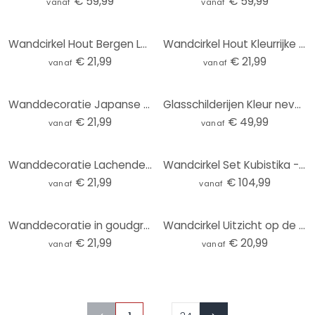
€ 59,99
€ 59,99
vanaf
vanaf
Wandcirkel Hout Bergen Land Rivier - SpaceFrog Designs
Wandcirkel Hout Kleurrijke lenteweide - SpaceFrog Designs
€ 21,99
€ 21,99
vanaf
vanaf
Wanddecoratie Japanse tempel bij zonsopgang - Roze - Alu-Dibond Rond
Glasschilderijen Kleur nevel abstract - Fedrau - Rond
€ 21,99
€ 49,99
vanaf
vanaf
Wanddecoratie Lachende vrouw met oranje bloemen - Hülya - Aluminium dibond - Rond
Wandcirkel Set Kubistika - Warm Sunset (3-delig)
€ 21,99
€ 104,99
vanaf
vanaf
Wanddecoratie in goudgroen - Schmucker - Alu-Dibond rond
Wandcirkel Uitzicht op de Baltische Zee
€ 21,99
€ 20,99
vanaf
vanaf