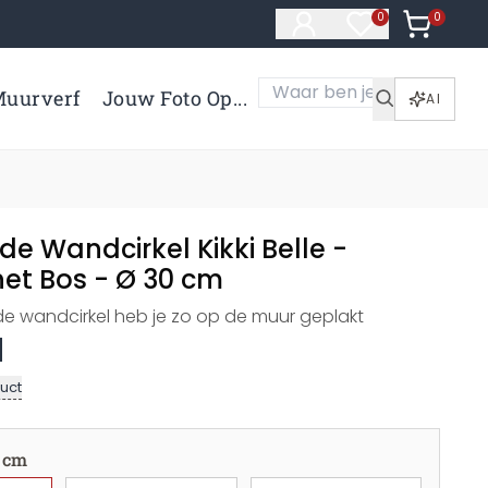
0
Artikelen 
0
Artikelen in verl
uurverf
Jouw Foto Op...
AI
de Wandcirkel Kikki Belle -
het Bos - Ø 30 cm
de wandcirkel heb je zo op de muur geplakt
uct
 cm