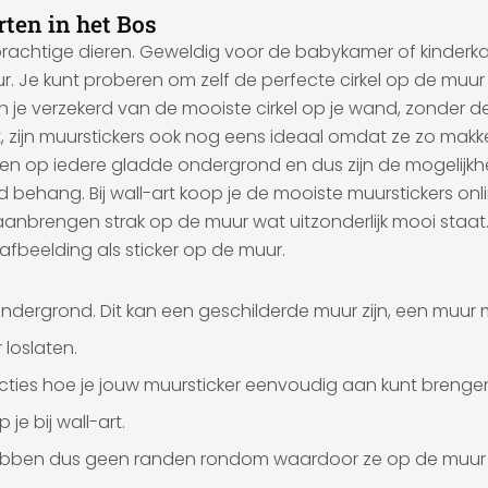
rten in het Bos
 prachtige dieren. Geweldig voor de babykamer of kinderka
r. Je kunt proberen om zelf de perfecte cirkel op de muur
n je verzekerd van de mooiste cirkel op je wand, zonder d
zijn muurstickers ook nog eens ideaal omdat ze zo makkeli
akken op iedere gladde ondergrond en dus zijn de mogelijk
 behang. Bij wall-art koop je de mooiste muurstickers onli
anbrengen strak op de muur wat uitzonderlijk mooi staa
 afbeelding als sticker op de muur.
ndergrond. Dit kan een geschilderde muur zijn, een muur
loslaten.
ructies hoe je jouw muursticker eenvoudig aan kunt brenge
 je bij wall-art.
hebben dus geen randen rondom waardoor ze op de muur li