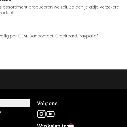
 assortiment produceren we zelf. Zo ben je altijd verzekerd
roduct.
 veilig per iDEAL, Bancontact, Creditcard, Paypal of
Volg ons
n
Winkelen in: