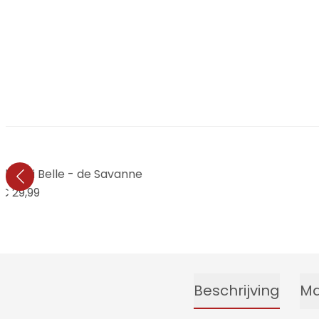
l Kikki Belle - de Savanne
€ 29,99
Beschrijving
Ma