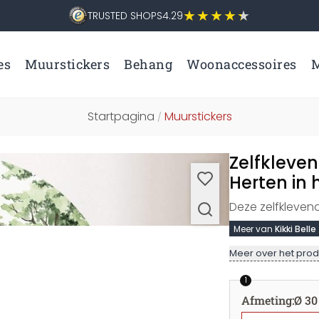
TRUSTED SHOPS
4.29
es
Muurstickers
Behang
Woonaccessoires
M
Startpagina
Muurstickers
/
Zelfkleven
Herten in 
Deze zelfkleven
Meer van
Kikki Belle
Meer over het prod
1
Afmeting
:
Ø 30