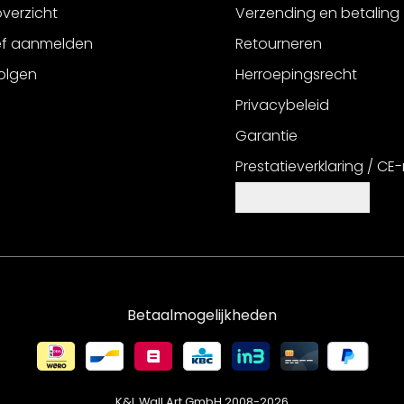
verzicht
Verzending en betaling
ef aanmelden
Retourneren
olgen
Herroepingsrecht
Privacybeleid
Garantie
Prestatieverklaring / CE
Cookie-instellingen
Betaalmogelijkheden
K&L Wall Art GmbH 2008-
2026