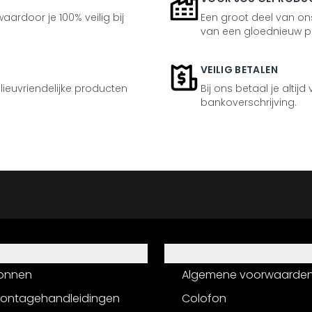
aardoor je 100% veilig bij
Een groot deel van ons
van een gloednieuw p
VEILIG BETALEN
ilieuvriendelijke producten
Bij ons betaal je altijd
bankoverschrijving.
Informatie
onnen
Algemene voorwaarde
montagehandleidingen
Colofon