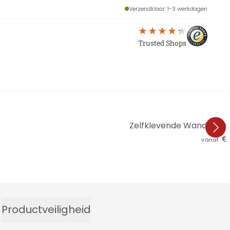
Verzendklaar
: 1-3 werkdagen
Trusted Shops
Zelfklevende Wandcirkel K
€ 
vanaf
Productveiligheid