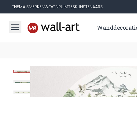
THEMA'S
MERKEN
WOONRUIMTES
KUNSTENAARS
Wanddecorati