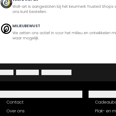
Wall-art is aangesloten bij het keurmerk Trusted Shops w
ons kunt bestellen.
MILIEUBEWUST
We zetten ons actief in voor het milieu en ontwikkelen m
waar mogelijk.
Colofon
·
Privacybeleid
·
Herroepingsrecht
Hulp
Service
Contact
Cadeaub
Over ons
Plak- en 