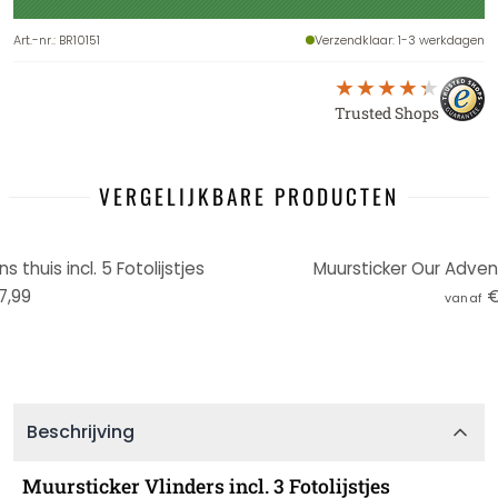
Art.-nr.
:
BR10151
Verzendklaar
: 1-3 werkdagen
Trusted Shops
VERGELIJKBARE PRODUCTEN
 thuis incl. 5 Fotolijstjes
Muursticker Our Adventu
7,99
€
vanaf
Beschrijving
Muursticker Vlinders incl. 3 Fotolijstjes