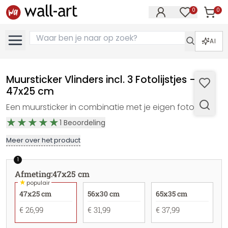
0
0
Artike
Artikelen in 
AI
Muursticker Vlinders incl. 3 Fotolijstjes -
47x25 cm
Een muursticker in combinatie met je eigen foto's
1
Beoordeling
Meer over het product
1
Afmeting
:
47x25 cm
★
populair
47x25 cm
56x30 cm
65x35 cm
€ 26,99
€ 31,99
€ 37,99