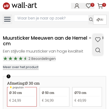
0
0
Artike
Artikelen in 
AI
Muursticker Meeuwen aan de Hemel - Ø 30
cm
Een stijlvolle muursticker van hoge kwaliteit
2
Beoordelingen
Meer over het product
1
Afmeting
:
Ø 30 cm
★
populair
Ø 30 cm
Ø 50 cm
Ø70 cm
€ 24,99
€ 34,99
€ 49,99