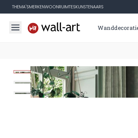
THEMA'S
MERKEN
WOONRUIMTES
KUNSTENAARS
Wanddecorati