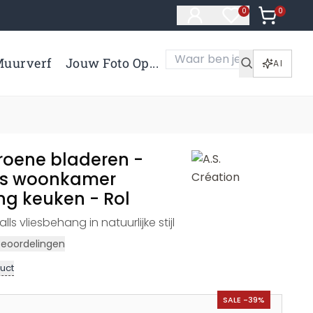
0
Artikelen 
0
Artikelen in verl
uurverf
Jouw Foto Op...
AI
oene bladeren -
es woonkamer
ng keuken - Rol
lls vliesbehang in natuurlijke stijl
Beoordelingen
uct
SALE -39%