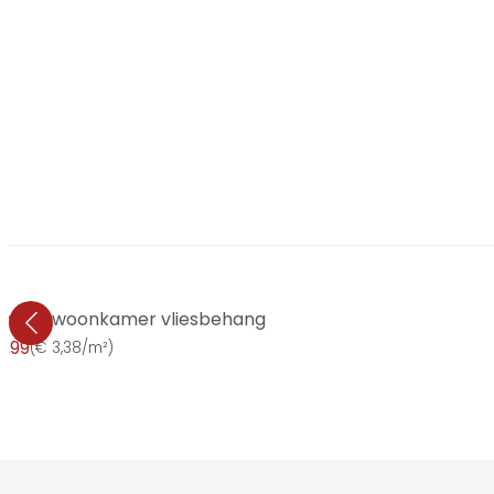
modern woonkamer vliesbehang
7,99
(
€ 3,38/m²
)