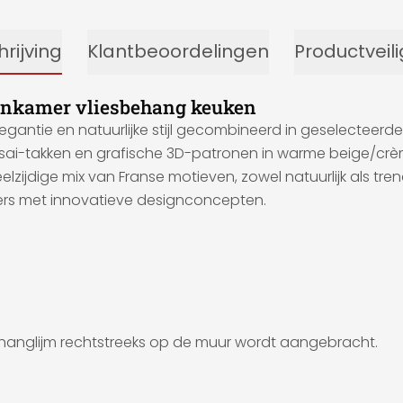
rijving
Klantbeoordelingen
Productveil
oonkamer vliesbehang keuken
legantie en natuurlijke stijl gecombineerd in geselecte
i-takken en grafische 3D-patronen in warme beige/crème,
eelzijdige mix van Franse motieven, zowel natuurlijk als tr
mers met innovatieve designconcepten.
anglijm rechtstreeks op de muur wordt aangebracht.