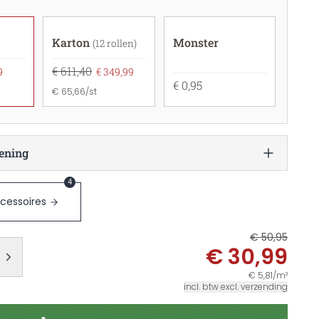
Karton
Monster
(12 rollen)
€ 611,40
9
€ 349,99
€ 0,95
€ 65,66/st
ening
4
cessoires
€ 50,95
€ 30,99
€ 5,81/m²
incl. btw excl. verzending