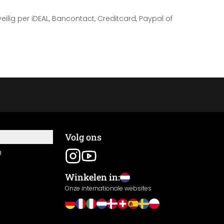
 veilig per iDEAL, Bancontact, Creditcard, Paypal of
Volg ons
n
Winkelen in:
Onze internationale websites