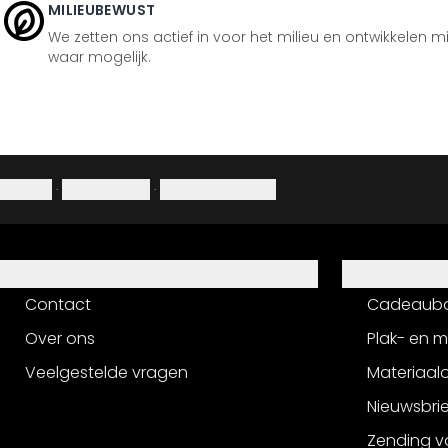
MILIEUBEWUST
We zetten ons actief in voor het milieu en ontwikkelen m
waar mogelijk.
Colofon
·
Privacybeleid
·
Herroepingsrecht
Hulp
Service
Contact
Cadeaub
Over ons
Plak- en 
Veelgestelde vragen
Materiaalo
Nieuwsbri
Zending v