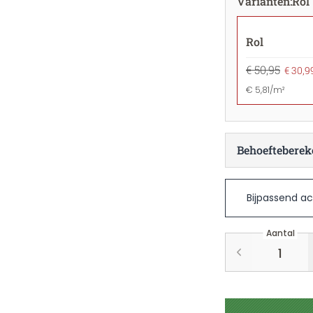
Varianten
:
Rol
Rol
€ 50,95
€ 30,9
€ 5,81/m²
Behoefteberek
Bijpassend ac
Aantal