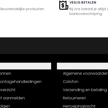
VEILIG BETALEN
ilieuvriendelijke producten
Bij ons betaal je altijd
bankoverschrijving.
Informatie
onnen
Algemene voorwaarde
montagehandleidingen
Colofon
verzicht
Verzending en betaling
ef aanmelden
Retourneren
olgen
Herroepingsrecht