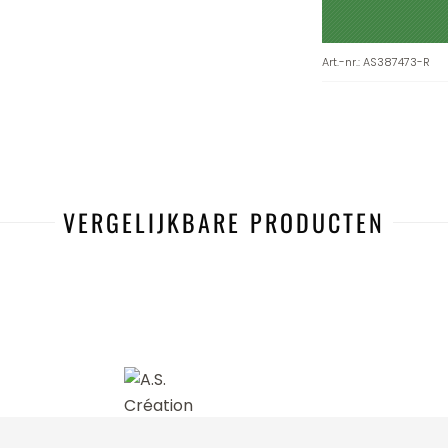
Art.-nr.
:
AS387473-R
VERGELIJKBARE PRODUCTEN
-65%