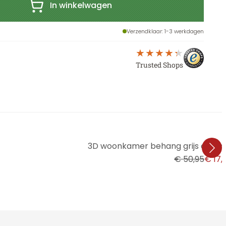
In winkelwagen
Verzendklaar
: 1-3 werkdagen
Trusted Shops
3D woonkamer behang grijs antrac
€ 50,95
€ 17,