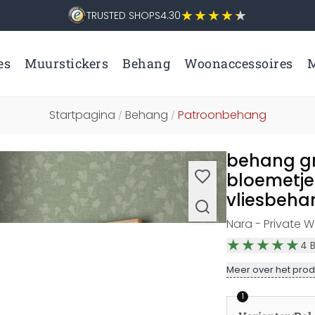
TRUSTED SHOPS
4.30
es
Muurstickers
Behang
Woonaccessoires
M
Startpagina
Behang
Patroonbehang
/
/
behang gr
bloemetj
vliesbeha
Nara - Private Wa
4
Meer over het prod
1