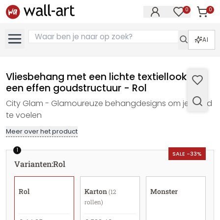
0
0
Artike
Artikelen in 
AI
Vliesbehang met een lichte textiellook in
een effen goudstructuur - Rol
City Glam - Glamoureuze behangdesigns om je goed
te voelen
Meer over het product
1
SALE -33%
Varianten
:
Rol
Rol
Karton
Monster
(12
rollen)