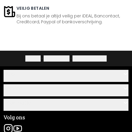
VEILIG BETALEN
Bij ons betaal je altijd veilig per iDEAL, Bancontact,
Creditcard, Paypal of bankoverschrijving.
Colofon
·
Privacybeleid
·
Herroepingsrecht
Hulp
Contact
Service
Over ons
Cadeaubonnen
Informatie
Veelgestelde vragen
Plak- en montagehandleidingen
Algemene voorwaarden
Volg ons
Materiaaloverzicht
Colofon
Nieuwsbrief aanmelden