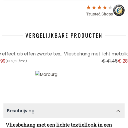
Trusted Shops
VERGELIJKBARE PRODUCTEN
-30%
Vliesbehang met licht metallic effect als effen zwarte textuur
,99
€ 41,45
€ 28
(
€ 5,63/m²
)
Beschrijving
Vliesbehang met een lichte textiellook in een