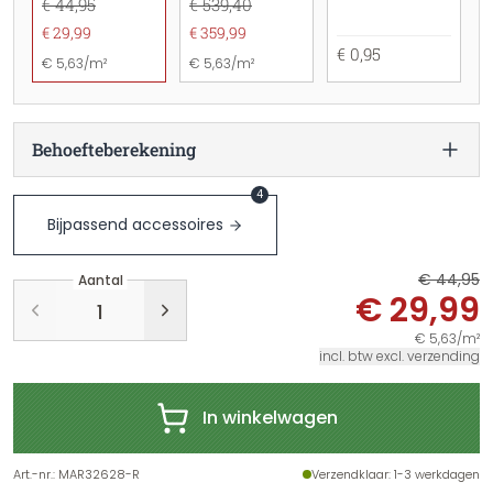
€ 44,95
€ 539,40
€ 29,99
€ 359,99
€ 0,95
€ 5,63/m²
€ 5,63/m²
Behoefteberekening
4
Bijpassend accessoires
€ 44,95
Aantal
€ 29,99
€ 5,63/m²
incl. btw excl. verzending
In winkelwagen
Art.-nr.
:
MAR32628-R
Verzendklaar
: 1-3 werkdagen