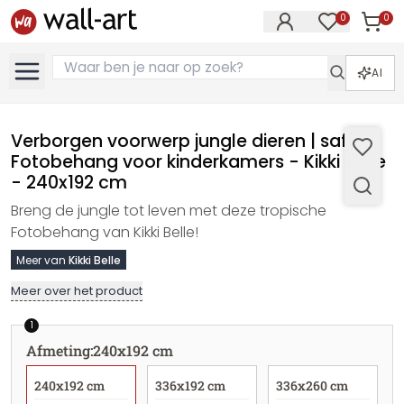
0
0
Artike
Artikelen in 
AI
Verborgen voorwerp jungle dieren | safari
Fotobehang voor kinderkamers - Kikki Belle
- 240x192 cm
Breng de jungle tot leven met deze tropische
Fotobehang van Kikki Belle!
Meer van
Kikki Belle
Meer over het product
1
Afmeting
:
240x192 cm
240x192 cm
336x192 cm
336x260 cm