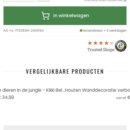
In winkelwagen
Art.-nr.
:
FT3359A-240X192
Verzendklaar
: 1-3 werkdagen
Trusted Shops
VERGELIJKBARE PRODUCTEN
Jungle Fotobehang Afrikaanse dieren in de jungle - Kikki Belle - Rond - zelfklevend/niet-geweven
 34,99
€
vanaf