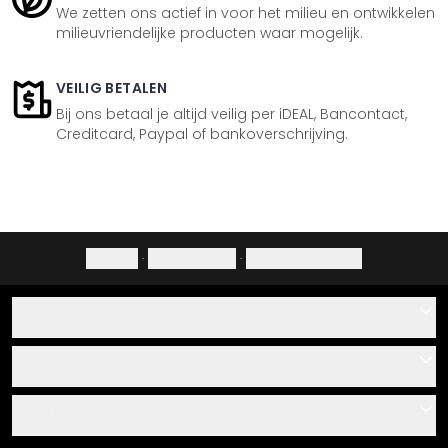
We zetten ons actief in voor het milieu en ontwikkelen
milieuvriendelijke producten waar mogelijk.
VEILIG BETALEN
Bij ons betaal je altijd veilig per iDEAL, Bancontact,
Creditcard, Paypal of bankoverschrijving.
Colofon
·
Privacybeleid
·
Herroepingsrecht
Hulp
Contact
Service
Over ons
Cadeaubonnen
Informatie
Veelgestelde vragen
Plak- en montagehandleidingen