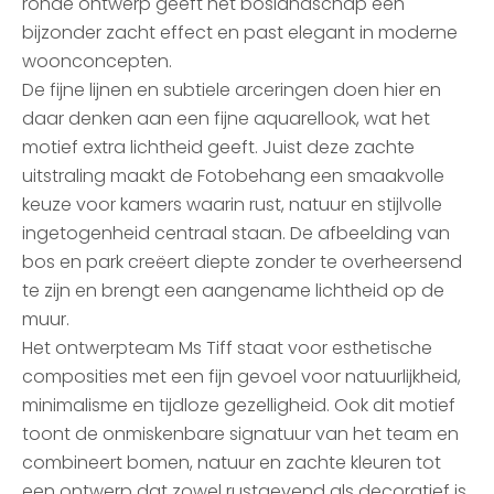
ronde ontwerp geeft het boslandschap een
bijzonder zacht effect en past elegant in moderne
woonconcepten.
De fijne lijnen en subtiele arceringen doen hier en
daar denken aan een fijne aquarellook, wat het
motief extra lichtheid geeft. Juist deze zachte
uitstraling maakt de Fotobehang een smaakvolle
keuze voor kamers waarin rust, natuur en stijlvolle
ingetogenheid centraal staan. De afbeelding van
bos en park creëert diepte zonder te overheersend
te zijn en brengt een aangename lichtheid op de
muur.
Het ontwerpteam Ms Tiff staat voor esthetische
composities met een fijn gevoel voor natuurlijkheid,
minimalisme en tijdloze gezelligheid. Ook dit motief
toont de onmiskenbare signatuur van het team en
combineert bomen, natuur en zachte kleuren tot
een ontwerp dat zowel rustgevend als decoratief is.