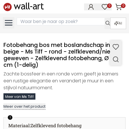
0
0
Artike
Artikelen in 
AI
Fotobehang bos met boslandschap in
beige - Ms Tiff - rond - zelfklevend/niet-
geweven - Zelfklevend fotobehang, Ø 40
cm (1-delig)
Zachte bossfeer in een ronde vorm geeft je kamers
een rustige elegantie en verandert je muur in een
stijlvol natuurmoment.
Meer van
Ms Tiff
Meer over het product
1
Materiaal
:
Zelfklevend fotobehang