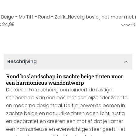
Bosmagie in de ochtendnevel Beige - Ms Tiff - Rond - Zelfklevend/niet-geweven
 24,99
€
vanaf
Beschrijving
Rond boslandschap in zachte beige tinten voor
een harmonieus wandontwerp
Dit ronde Fotobehang combineert de rustige
schoonheid van een bos met een bijzonder zachte
en moderne designtaal. De fijn bewerkte bomen in
zachte beige en natuurlijke tinten ogen licht, rustig
en decoratief en creëren een motief dat je kamer
een harmonieuze en evenwichtige sfeer geeft. Het