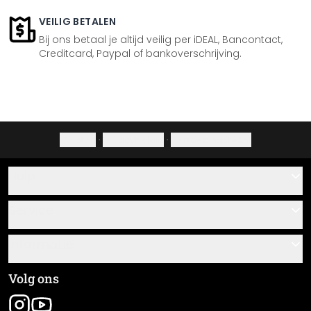
VEILIG BETALEN
Bij ons betaal je altijd veilig per iDEAL, Bancontact,
Creditcard, Paypal of bankoverschrijving.
Colofon
·
Privacybeleid
·
Herroepingsrecht
Hulp
Contact
Service
Over ons
Cadeaubonnen
Informatie
Veelgestelde vragen
Plak- en montagehandleidingen
Algemene voorwaarden
Volg ons
Materiaaloverzicht
Colofon