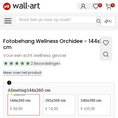
0
0
Artike
Artikelen in 
AI
Fotobehang Wellness Orchidee - 144x260
cm
Voor een echt wellness gevoel
2
Beoordelingen
Meer over het product
1
Afmeting
:
144x260 cm
★
populair
144x260 cm
192x300 cm
240x350 cm
€ 58,99
€ 74,99
€ 105,99