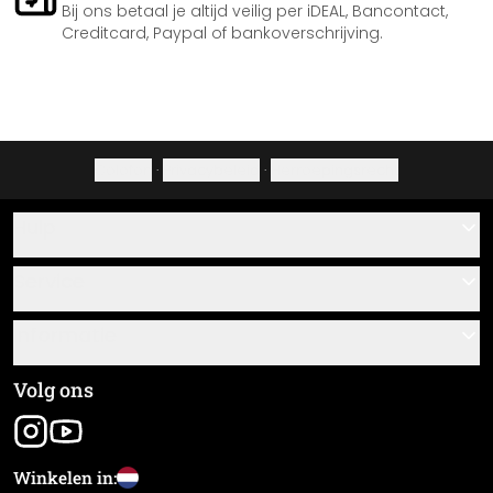
Bij ons betaal je altijd veilig per iDEAL, Bancontact,
Creditcard, Paypal of bankoverschrijving.
Colofon
·
Privacybeleid
·
Herroepingsrecht
Hulp
Contact
Service
Over ons
Cadeaubonnen
Informatie
Veelgestelde vragen
Plak- en montagehandleidingen
Algemene voorwaarden
Volg ons
Materiaaloverzicht
Colofon
Nieuwsbrief aanmelden
Verzending en betaling
Winkelen in:
Zending volgen