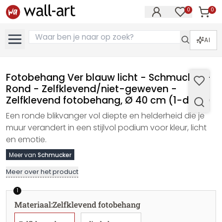
0
0
Artike
Artikelen in 
AI
Fotobehang Ver blauw licht - Schmucker -
Rond - Zelfklevend/niet-geweven -
Zelfklevend fotobehang, Ø 40 cm (1-delig)
Een ronde blikvanger vol diepte en helderheid die je
muur verandert in een stijlvol podium voor kleur, licht
en emotie.
Meer van
Schmucker
Meer over het product
1
Materiaal
:
Zelfklevend fotobehang