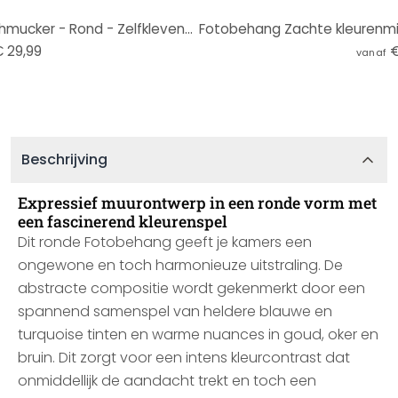
Contrast van ijs en gloed - Schmucker - Rond - Zelfklevend/niet-geweven
 29,99
€
vanaf
Beschrijving
Expressief muurontwerp in een ronde vorm met
een fascinerend kleurenspel
Dit ronde Fotobehang geeft je kamers een
ongewone en toch harmonieuze uitstraling. De
abstracte compositie wordt gekenmerkt door een
spannend samenspel van heldere blauwe en
turquoise tinten en warme nuances in goud, oker en
bruin. Dit zorgt voor een intens kleurcontrast dat
onmiddellijk de aandacht trekt en toch een