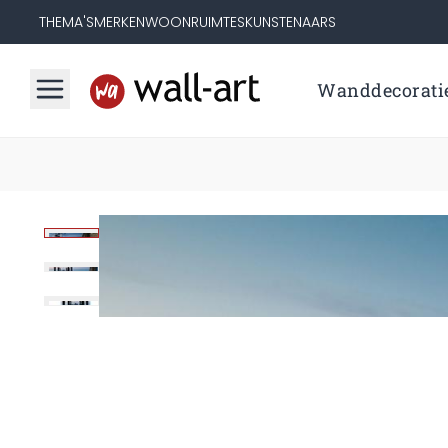
THEMA'S
MERKEN
WOONRUIMTES
KUNSTENAARS
Wanddecorati