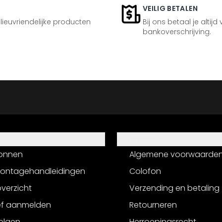
VEILIG BETALEN
ilieuvriendelijke producten
Bij ons betaal je altijd
bankoverschrijving.
Informatie
onnen
Algemene voorwaarde
montagehandleidingen
Colofon
verzicht
Verzending en betaling
ef aanmelden
Retourneren
olgen
Herroepingsrecht