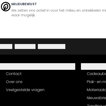
MILIEUBEWUST
We zetten ons actief in voor het milieu en ontwikkelen m
waar mogelijk.
Colofon
·
Privacybeleid
·
Herroepingsrecht
Hulp
Service
Contact
Cadeaub
Over ons
Plak- en 
Veelgestelde vragen
Materiaalo
Nieuwsbri
Zending v