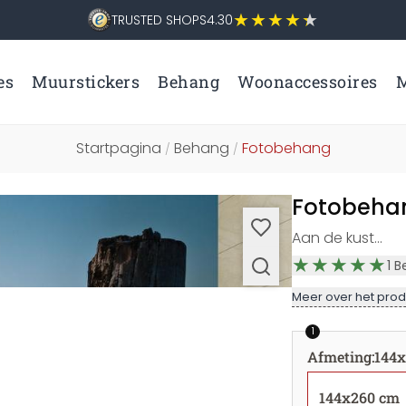
TRUSTED SHOPS
4.30
es
Muurstickers
Behang
Woonaccessoires
M
Startpagina
Behang
Fotobehang
/
/
Fotobehan
Aan de kust...
1
B
Meer over het prod
1
Afmeting
:
144
144x260 cm