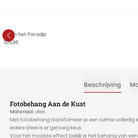
tie in het Paradijs
€ 105,99
Beschrijving
Ma
Fotobehang Aan de Kust
Materiaal:
vlies
Met fotobehang transformeer je een ruimte volledig in
iedere sfeer is er genoeg keus.
Voor het mooiste effect bekijk je het behang van een g