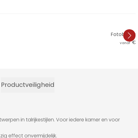
Fotobehan
€ 
vanaf
Productveiligheid
rpen in talrijkestijlen. Voor iedere kamer en voor
ig effect onvermijdelijk.