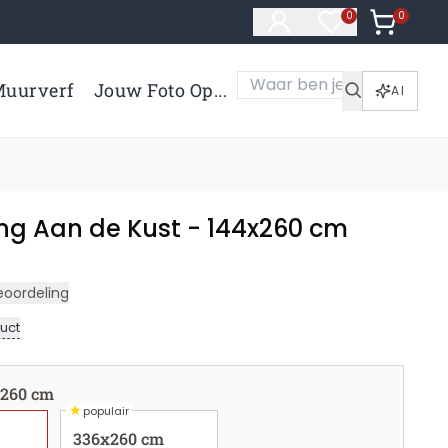
0
Artikelen 
0
Artikelen in verl
uurverf
Jouw Foto Op...
AI
g Aan de Kust - 144x260 cm
eoordeling
uct
x260 cm
★
populair
336x260 cm