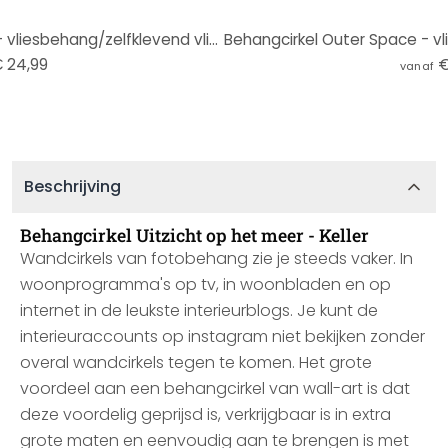
Behangcirkel Kersenbloesem - vliesbehang/zelfklevend vliesbehang
 24,99
€
vanaf
Beschrijving
Behangcirkel Uitzicht op het meer - Keller
Wandcirkels van fotobehang zie je steeds vaker. In
woonprogramma's op tv, in woonbladen en op
internet in de leukste interieurblogs. Je kunt de
interieuraccounts op instagram niet bekijken zonder
overal wandcirkels tegen te komen. Het grote
voordeel aan een behangcirkel van wall-art is dat
deze voordelig geprijsd is, verkrijgbaar is in extra
grote maten en eenvoudig aan te brengen is met