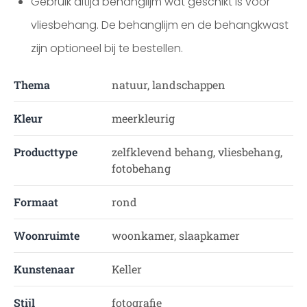
Gebruik altijd behanglijm wat geschikt is voor
vliesbehang. De behanglijm en de behangkwast
zijn optioneel bij te bestellen.
Thema
natuur, landschappen
Kleur
meerkleurig
Producttype
zelfklevend behang, vliesbehang,
fotobehang
Formaat
rond
Woonruimte
woonkamer, slaapkamer
Kunstenaar
Keller
Stijl
fotografie