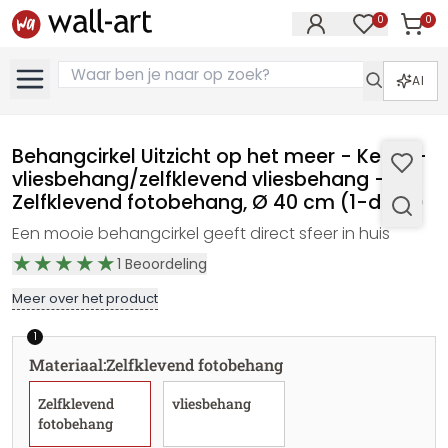
0
0
Artike
Artikelen in 
AI
Behangcirkel Uitzicht op het meer - Keller -
vliesbehang/zelfklevend vliesbehang -
Zelfklevend fotobehang, Ø 40 cm (1-delig)
Een mooie behangcirkel geeft direct sfeer in huis
1
Beoordeling
Meer over het product
1
Materiaal
:
Zelfklevend fotobehang
Zelfklevend
vliesbehang
fotobehang