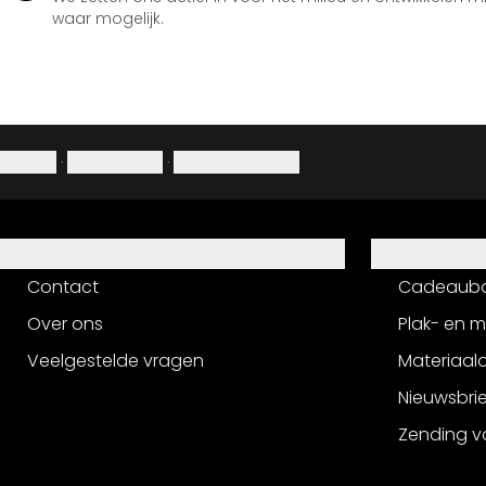
waar mogelijk.
Colofon
·
Privacybeleid
·
Herroepingsrecht
Hulp
Service
Contact
Cadeaub
Over ons
Plak- en 
Veelgestelde vragen
Materiaalo
Nieuwsbri
Zending v