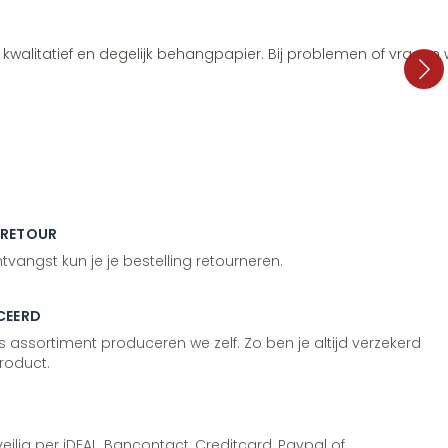
i, kwalitatief en degelijk behangpapier. Bij problemen of vragen
 RETOUR
vangst kun je je bestelling retourneren.
CEERD
 assortiment produceren we zelf. Zo ben je altijd verzekerd
roduct.
 veilig per iDEAL, Bancontact, Creditcard, Paypal of