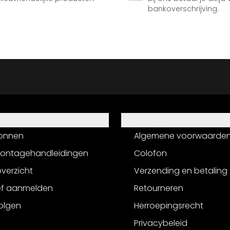
bankoverschrijving.
Informatie
onnen
Algemene voorwaarde
montagehandleidingen
Colofon
verzicht
Verzending en betaling
ef aanmelden
Retourneren
olgen
Herroepingsrecht
Privacybeleid