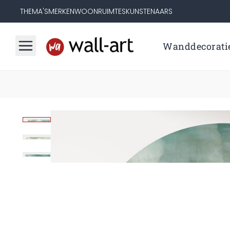
THEMA'S
MERKEN
WOONRUIMTES
KUNSTENAARS
Wanddecorati