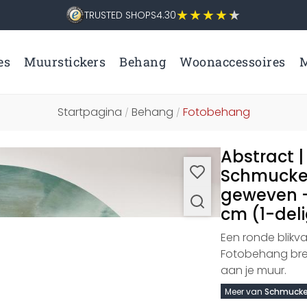
TRUSTED SHOPS
4.30
es
Muurstickers
Behang
Woonaccessoires
M
Startpagina
Behang
Fotobehang
/
/
Abstract |
Schmucker
geweven -
cm (1-del
Een ronde blikva
Fotobehang bren
aan je muur.
Meer van
Schmucke