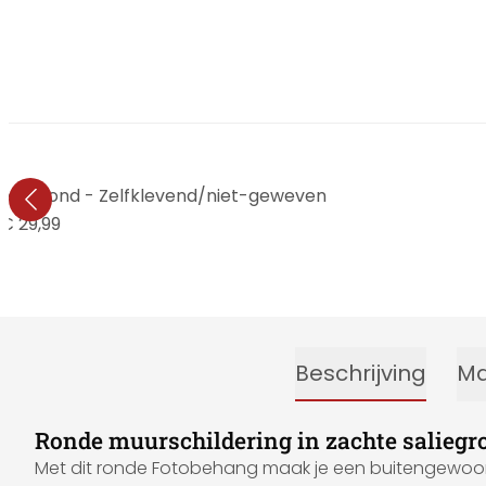
ker - Rond - Zelfklevend/niet-geweven
€ 29,99
Beschrijving
Ma
Ronde muurschildering in zachte saliegr
Met dit ronde Fotobehang maak je een buitengewoon 