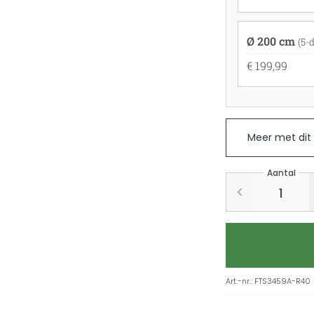
Ø 200 cm
(5-d
€ 199,99
Meer met dit
Aantal
Art.-nr.
:
FTS3459A-R40