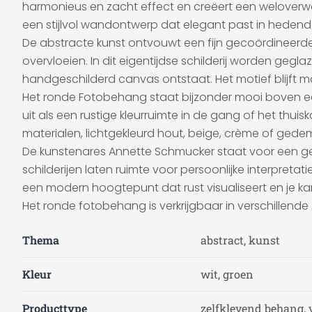
harmonieus en zacht effect en creëert een weloverwo
een stijlvol wandontwerp dat elegant past in heden
De abstracte kunst ontvouwt een fijn gecoördineerde k
overvloeien. In dit eigentijdse schilderij worden ge
handgeschilderd canvas ontstaat. Het motief blijft mod
Het ronde Fotobehang staat bijzonder mooi boven een b
uit als een rustige kleurruimte in de gang of het thui
materialen, lichtgekleurd hout, beige, crème of ged
De kunstenares Annette Schmucker staat voor een gev
schilderijen laten ruimte voor persoonlijke interpret
een modern hoogtepunt dat rust visualiseert en je kame
Het ronde fotobehang is verkrijgbaar in verschillende
Thema
abstract, kunst
Kleur
wit, groen
Producttype
zelfklevend behang, 