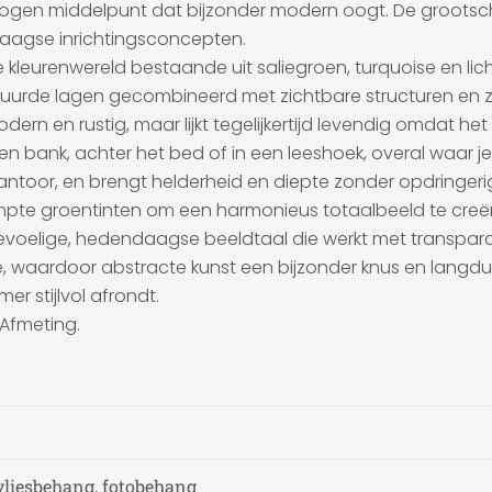
gen middelpunt dat bijzonder modern oogt. De grootscha
daagse inrichtingsconcepten.
leurenwereld bestaande uit saliegroen, turquoise en lichte
glazuurde lagen gecombineerd met zichtbare structuren en 
ern en rustig, maar lijkt tegelijkertijd levendig omdat he
ank, achter het bed of in een leeshoek, overal waar je ee
skantoor, en brengt helderheid en diepte zonder opdringerig
empte groentinten om een harmonieus totaalbeeld te creë
oelige, hedendaagse beeldtaal die werkt met transparant
atie, waardoor abstracte kunst een bijzonder knus en langd
r stijlvol afrondt.
 Afmeting.
vliesbehang, fotobehang