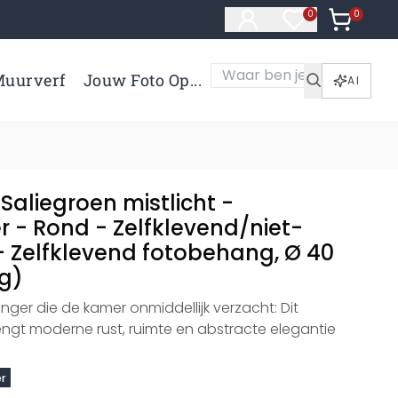
0
Artikelen 
0
Artikelen in verl
uurverf
Jouw Foto Op...
AI
 Saliegroen mistlicht -
 - Rond - Zelfklevend/niet-
 Zelfklevend fotobehang, Ø 40
ig)
nger die de kamer onmiddellijk verzacht: Dit
gt moderne rust, ruimte en abstracte elegantie
r