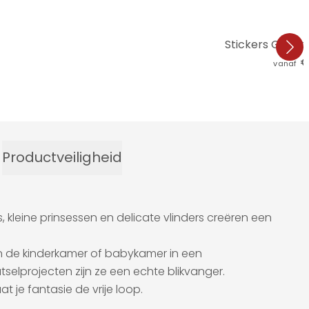
Stickers Grapp
€
vanaf
Productveiligheid
, kleine prinsessen en delicate vlinders creëren een
en de kinderkamer of babykamer in een
utselprojecten zijn ze een echte blikvanger.
t je fantasie de vrije loop.