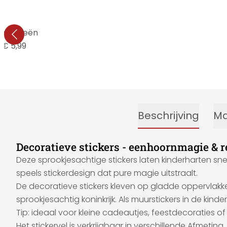
 bosfeeën
€ 5,99
Beschrijving
Ma
Decoratieve stickers - eenhoornmagie & 
Deze sprookjesachtige stickers laten kinderharten sne
speels stickerdesign dat pure magie uitstraalt.
De decoratieve stickers kleven op gladde oppervlakk
sprookjesachtig koninkrijk. Als muurstickers in de kin
Tip: ideaal voor kleine cadeautjes, feestdecoraties of 
Het stickervel is verkrijgbaar in verschillende Afmeting.