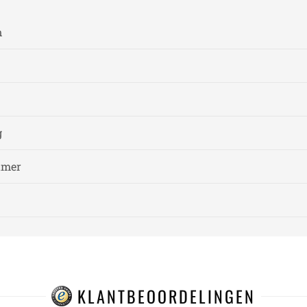
n
g
amer
KLANTBEOORDELINGEN