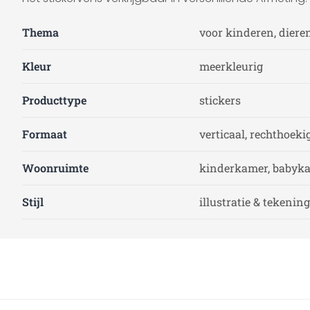
Thema
voor kinderen, diere
Kleur
meerkleurig
Producttype
stickers
Formaat
verticaal, rechthoeki
Woonruimte
kinderkamer, babyk
Stijl
illustratie & tekening