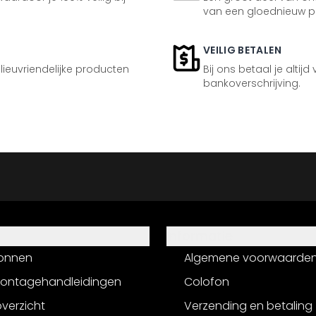
van een gloednieuw p
VEILIG BETALEN
ilieuvriendelijke producten
Bij ons betaal je altijd
bankoverschrijving.
Informatie
onnen
Algemene voorwaarde
montagehandleidingen
Colofon
verzicht
Verzending en betaling