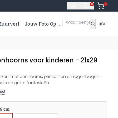
0
Artikelen 
0
Artikelen in verl
uurverf
Jouw Foto Op...
AI
enhoorns voor kinderen - 21x29
ckers met eenhoorns, prinsessen en regenbogen -
ers en grote fantasieën.
uct
29 cm