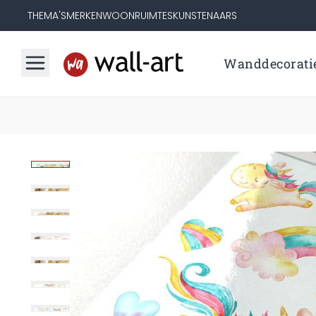
THEMA'S
MERKEN
WOONRUIMTES
KUNSTENAARS
Wanddecorati