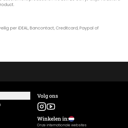
roduct.
 veilig per iDEAL, Bancontact, Creditcard, Paypal of
Volg ons
n
Winkelen in:
Onze internationale websites