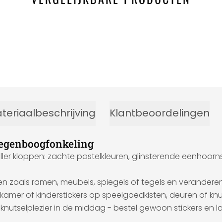
teriaalbeschrijving
Klantbeoordelingen
regenboogfonkeling
ller kloppen: zachte pastelkleuren, glinsterende eenhoorns
en zoals ramen, meubels, spiegels of tegels en verander
derkamer of kinderstickers op speelgoedkisten, deuren of kn
knutselplezier in de middag - bestel gewoon stickers en laa