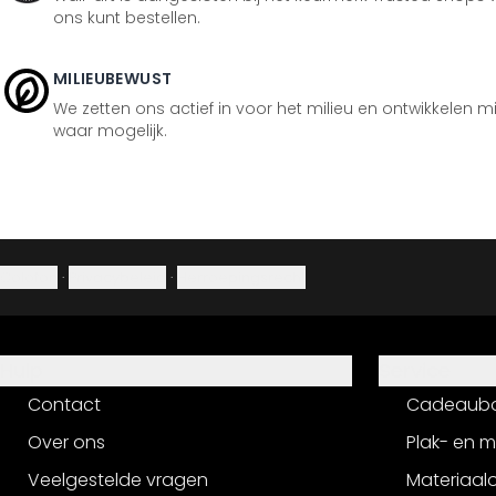
ons kunt bestellen.
MILIEUBEWUST
We zetten ons actief in voor het milieu en ontwikkelen m
waar mogelijk.
Colofon
·
Privacybeleid
·
Herroepingsrecht
Hulp
Service
Contact
Cadeaub
Over ons
Plak- en 
Veelgestelde vragen
Materiaalo