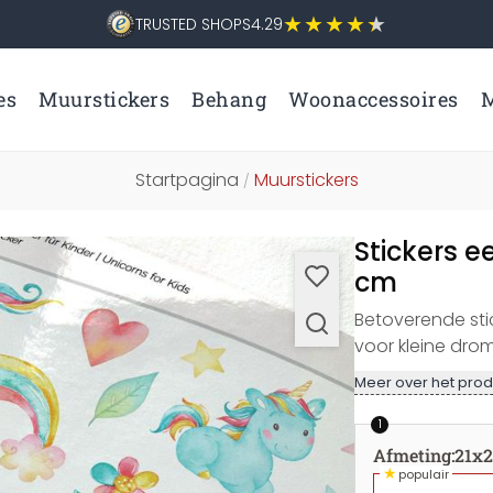
TRUSTED SHOPS
4.29
es
Muurstickers
Behang
Woonaccessoires
M
Startpagina
Muurstickers
/
Stickers e
cm
Betoverende sti
voor kleine drom
Meer over het prod
1
Afmeting
:
21x
★
populair