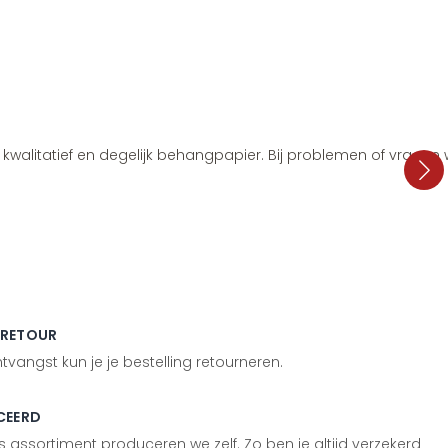
i, kwalitatief en degelijk behangpapier. Bij problemen of vragen
 RETOUR
vangst kun je je bestelling retourneren.
CEERD
 assortiment produceren we zelf. Zo ben je altijd verzekerd