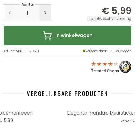
Aantal
€ 5,99
incl. btw excl. verzending
In winkelwagen
Art.-nr.
:
SKT1013-21X29
Verzendklaar
: 1-3 werkdagen
Trusted Shops
VERGELIJKBARE PRODUCTEN
 bloemenfeeën
€ 5,99
€
vanaf