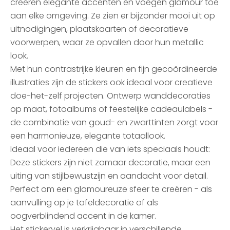
creëren elegante accenten en voegen glamour toe
aan elke omgeving. Ze zien er bijzonder mooi uit op
uitnodigingen, plaatskaarten of decoratieve
voorwerpen, waar ze opvallen door hun metallic
look.
Met hun contrastrijke kleuren en fijn gecoördineerde
illustraties zijn de stickers ook ideaal voor creatieve
doe-het-zelf projecten. Ontwerp wanddecoraties
op maat, fotoalbums of feestelijke cadeaulabels -
de combinatie van goud- en zwarttinten zorgt voor
een harmonieuze, elegante totaallook.
Ideaal voor iedereen die van iets speciaals houdt:
Deze stickers zijn niet zomaar decoratie, maar een
uiting van stijlbewustzijn en aandacht voor detail.
Perfect om een glamoureuze sfeer te creëren - als
aanvulling op je tafeldecoratie of als
oogverblindend accent in de kamer.
Het stickervel is verkrijgbaar in verschillende