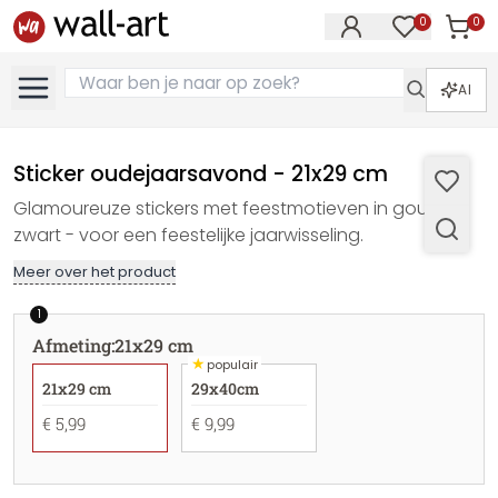
0
0
Artike
Artikelen in 
AI
Sticker oudejaarsavond - 21x29 cm
Glamoureuze stickers met feestmotieven in goud en
zwart - voor een feestelijke jaarwisseling.
Meer over het product
1
Afmeting
:
21x29 cm
★
populair
21x29 cm
29x40cm
€ 5,99
€ 9,99