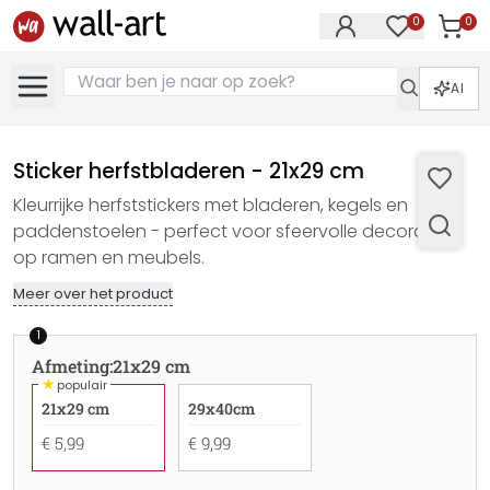
0
0
Artike
Artikelen in 
AI
Sticker herfstbladeren - 21x29 cm
Kleurrijke herfststickers met bladeren, kegels en
paddenstoelen - perfect voor sfeervolle decoraties
op ramen en meubels.
Meer over het product
1
Afmeting
:
21x29 cm
★
populair
21x29 cm
29x40cm
€ 5,99
€ 9,99