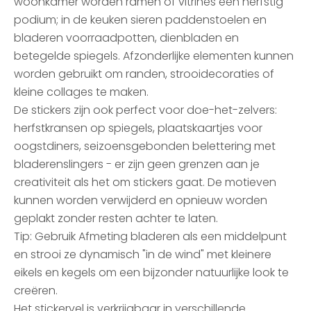
woonkamer worden ramen of vitrines een herfstig
podium; in de keuken sieren paddenstoelen en
bladeren voorraadpotten, dienbladen en
betegelde spiegels. Afzonderlijke elementen kunnen
worden gebruikt om randen, strooidecoraties of
kleine collages te maken.
De stickers zijn ook perfect voor doe-het-zelvers:
herfstkransen op spiegels, plaatskaartjes voor
oogstdiners, seizoensgebonden belettering met
bladerenslingers - er zijn geen grenzen aan je
creativiteit als het om stickers gaat. De motieven
kunnen worden verwijderd en opnieuw worden
geplakt zonder resten achter te laten.
Tip: Gebruik Afmeting bladeren als een middelpunt
en strooi ze dynamisch "in de wind" met kleinere
eikels en kegels om een bijzonder natuurlijke look te
creëren.
Het stickervel is verkrijgbaar in verschillende