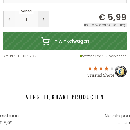
Aantal
€ 5,99
incl. btw excl. verzending
In winkelwagen
Art.-nr.
:
SKT1007-21X29
Verzendklaar
: 1-3 werkdagen
Trusted Shops
VERGELIJKBARE PRODUCTEN
Kerstman
Nobele paar
€ 5,99
vanaf