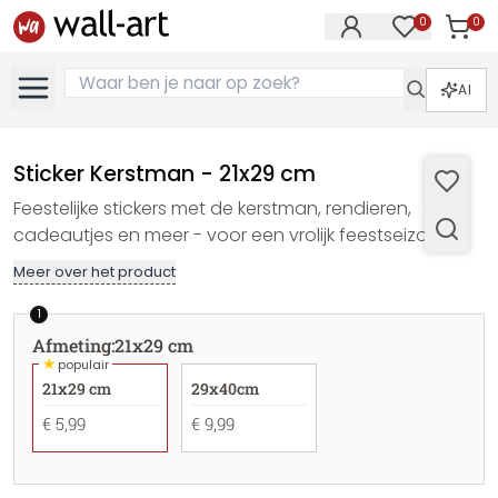
0
0
Artike
Artikelen in 
AI
Sticker Kerstman - 21x29 cm
Feestelijke stickers met de kerstman, rendieren,
cadeautjes en meer - voor een vrolijk feestseizoen.
Meer over het product
1
Afmeting
:
21x29 cm
★
populair
21x29 cm
29x40cm
€ 5,99
€ 9,99