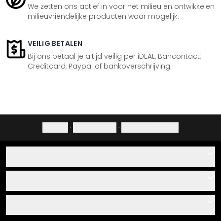
We zetten ons actief in voor het milieu en ontwikkelen
milieuvriendelijke producten waar mogelijk.
VEILIG BETALEN
Bij ons betaal je altijd veilig per iDEAL, Bancontact,
Creditcard, Paypal of bankoverschrijving.
Colofon
·
Privacybeleid
·
Herroepingsrecht
Hulp
Contact
Service
Over ons
Cadeaubonnen
Informatie
Veelgestelde vragen
Plak- en montagehandleidingen