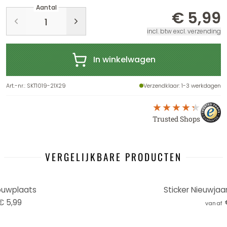
Aantal
€ 5,99
incl. btw excl. verzending
In winkelwagen
Art.-nr.
:
SKT1019-21X29
Verzendklaar
: 1-3 werkdagen
Trusted Shops
VERGELIJKBARE PRODUCTEN
ouwplaats
Sticker Nieuwjaa
€ 5,99
vanaf