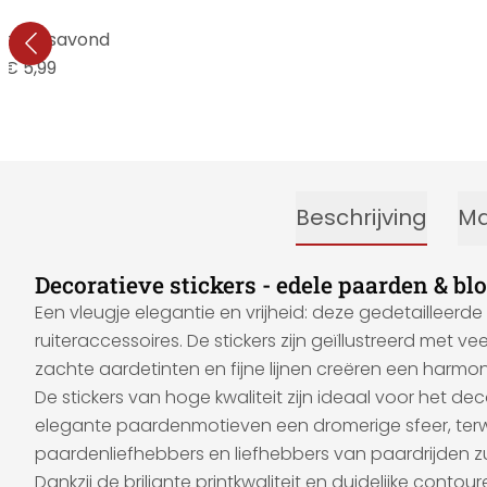
dejaarsavond
€ 5,99
Beschrijving
Ma
Decoratieve stickers - edele paarden & b
Een vleugje elegantie en vrijheid: deze gedetailleer
ruiteraccessoires. De stickers zijn geïllustreerd met 
zachte aardetinten en fijne lijnen creëren een harmonie
De stickers van hoge kwaliteit zijn ideaal voor het 
elegante paardenmotieven een dromerige sfeer, terwij
paardenliefhebbers en liefhebbers van paardrijden zu
Dankzij de briljante printkwaliteit en duidelijke cont