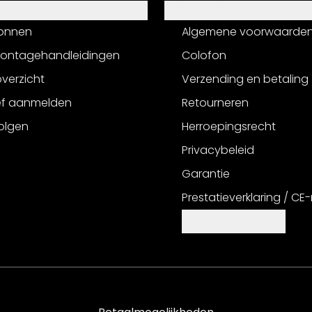
Informatie
onnen
Algemene voorwaarde
montagehandleidingen
Colofon
verzicht
Verzending en betaling
ef aanmelden
Retourneren
olgen
Herroepingsrecht
Privacybeleid
Garantie
Prestatieverklaring / CE
Cookie-instellingen