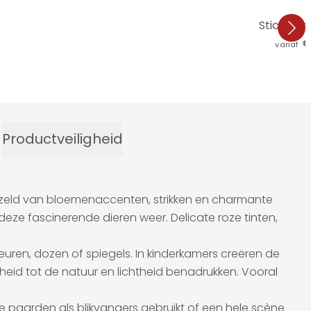
Sticker 
€
vanaf
Productveiligheid
ergezeld van bloemenaccenten, strikken en charmante
 deze fascinerende dieren weer. Delicate roze tinten,
euren, dozen of spiegels. In kinderkamers creëren de
eid tot de natuur en lichtheid benadrukken. Vooral
uele paarden als blikvangers gebruikt of een hele scène