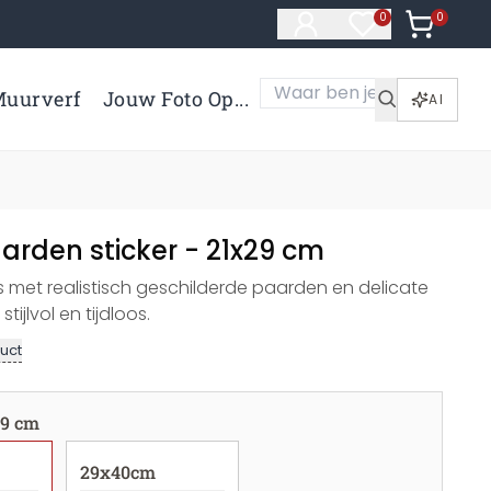
0
Artikelen 
0
Artikelen in verl
uurverf
Jouw Foto Op...
AI
arden sticker - 21x29 cm
s met realistisch geschilderde paarden en delicate
tijlvol en tijdloos.
uct
29 cm
29x40cm