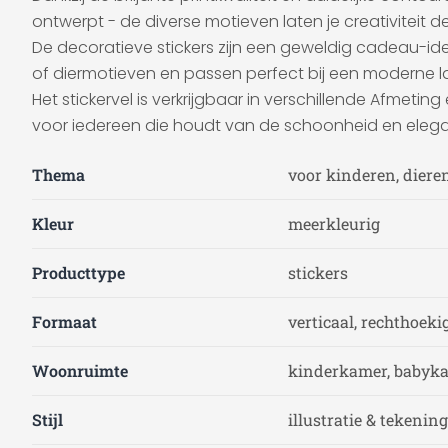
ontwerpt - de diverse motieven laten je creativiteit d
De decoratieve stickers zijn een geweldig cadeau-i
of diermotieven en passen perfect bij een moderne land
Het stickervel is verkrijgbaar in verschillende Afmeti
voor iedereen die houdt van de schoonheid en eleg
Thema
voor kinderen, diere
Kleur
meerkleurig
Producttype
stickers
Formaat
verticaal, rechthoeki
Woonruimte
kinderkamer, babyk
Stijl
illustratie & tekening