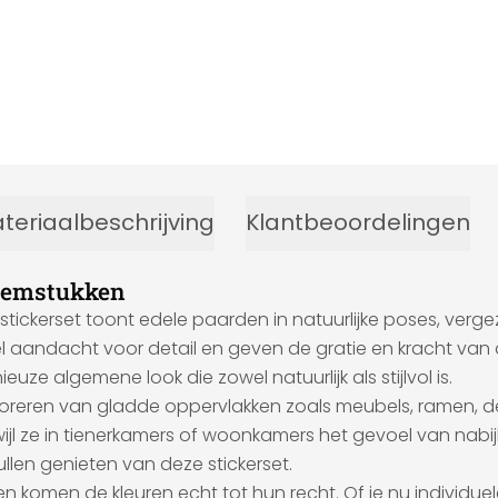
teriaalbeschrijving
Klantbeoordelingen
loemstukken
de stickerset toont edele paarden in natuurlijke poses, v
veel aandacht voor detail en geven de gratie en kracht van
uze algemene look die zowel natuurlijk als stijlvol is.
decoreren van gladde oppervlakken zoals meubels, ramen, d
l ze in tienerkamers of woonkamers het gevoel van nabijh
llen genieten van deze stickerset.
ouren komen de kleuren echt tot hun recht. Of je nu individ