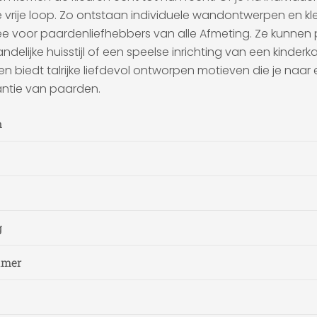
e vrije loop. Zo ontstaan individuele wandontwerpen en kle
dee voor paardenliefhebbers van alle Afmeting. Ze kunn
elijke huisstijl of een speelse inrichting van een kinderk
ng en biedt talrijke liefdevol ontworpen motieven die je na
antie van paarden.
n
g
amer