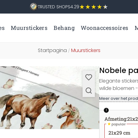
TRUSTED SHOPS
4.29
es
Muurstickers
Behang
Woonaccessoires
M
Startpagina
Muurstickers
/
Nobele pa
Elegante sticker
wilde bloemen - s
Meer over het prod
1
Afmeting
:
21x
★
populair
21x29 cm