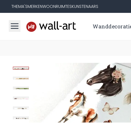
THEMA'S
MERKEN
WOONRUIMTES
KUNSTENAARS
Wanddecorati