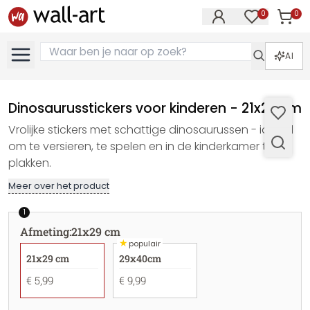
0
0
Artike
Artikelen in 
AI
Dinosaurusstickers voor kinderen - 21x29 cm
Vrolijke stickers met schattige dinosaurussen - ideaal
om te versieren, te spelen en in de kinderkamer te
plakken.
Meer over het product
1
Afmeting
:
21x29 cm
★
populair
21x29 cm
29x40cm
€ 5,99
€ 9,99