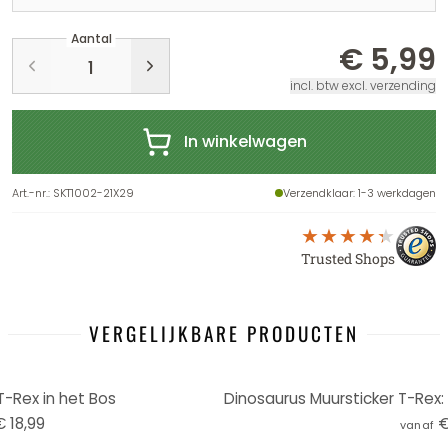
Aantal
€ 5,99
incl. btw excl. verzending
In winkelwagen
Art.-nr.
:
SKT1002-21X29
Verzendklaar
: 1-3 werkdagen
Trusted Shops
VERGELIJKBARE PRODUCTEN
T-Rex in het Bos
€ 18,99
€
vanaf