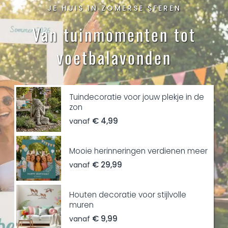
JE HUIS IN ZOMERSE SFEREN
Van tuinmomenten tot
voetbalavonden
Tuindecoratie voor jouw plekje in de
zon
€ 4,99
vanaf
Mooie herinneringen verdienen meer
€ 29,99
vanaf
Houten decoratie voor stijlvolle
muren
€ 9,99
vanaf