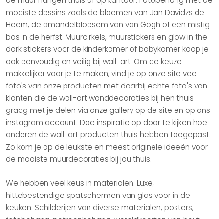
de muur hangen thuis of op kantoor.
Fotobehang
met de
mooiste dessins zoals de bloemen van Jan Davidzs de
Heem, de amandelbloesem van
van Gogh
of een mistig
bos in de herfst. Muurcirkels, muurstickers en
glow in the
dark stickers
voor de
kinderkamer
of
babykamer
koop je
ook eenvoudig en veilig bij wall-art. Om de keuze
makkelijker voor je te maken, vind je op onze site veel
foto's van onze producten met daarbij echte foto's van
klanten die de wall-art wanddecoraties bij hen thuis
graag met je delen via onze gallery op de site en op ons
instagram account. Doe inspiratie op door te kijken hoe
anderen de wall-art producten thuis hebben toegepast.
Zo kom je op de leukste en meest originele ideeën voor
de mooiste muurdecoraties bij jou thuis.
We hebben veel keus in materialen. Luxe,
hittebestendige spatschermen van glas
voor in de
keuken
. Schilderijen van diverse materialen, posters,