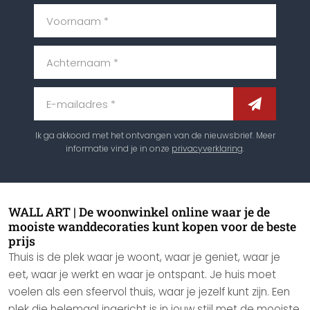
Voornaam *
Achternaam *
E-mailadres *
Ik ga akkoord met het ontvangen van de nieuwsbrief. Meer
informatie vind je in onze
privacyverklaring
.
WALL ART | De woonwinkel online waar je de
mooiste wanddecoraties kunt kopen voor de beste
prijs
Thuis is de plek waar je woont, waar je geniet, waar je
eet, waar je werkt en waar je ontspant. Je huis moet
voelen als een sfeervol thuis, waar je jezelf kunt zijn. Een
plek die helemaal ingericht is in jouw stijl met de mooiste