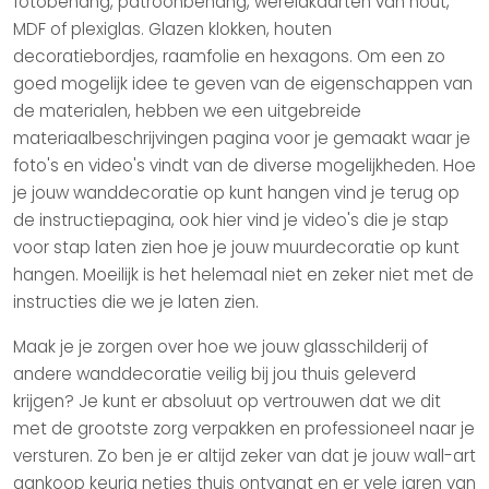
fotobehang,
patroonbehang
,
wereldkaarten
van hout,
MDF of plexiglas. Glazen
klokken
, houten
decoratiebordjes, raamfolie en
hexagons
. Om een zo
goed mogelijk idee te geven van de eigenschappen van
de materialen, hebben we een uitgebreide
materiaalbeschrijvingen pagina voor je gemaakt waar je
foto's en video's vindt van de diverse mogelijkheden. Hoe
je jouw wanddecoratie op kunt hangen vind je terug op
de
instructiepagina
, ook hier vind je video's die je stap
voor stap laten zien hoe je jouw muurdecoratie op kunt
hangen. Moeilijk is het helemaal niet en zeker niet met de
instructies die we je laten zien.
Maak je je zorgen over hoe we jouw
glasschilderij
of
andere wanddecoratie veilig bij jou thuis geleverd
krijgen? Je kunt er absoluut op vertrouwen dat we dit
met de grootste zorg verpakken en professioneel naar je
versturen. Zo ben je er altijd zeker van dat je jouw wall-art
aankoop keurig netjes thuis ontvangt en er vele jaren van