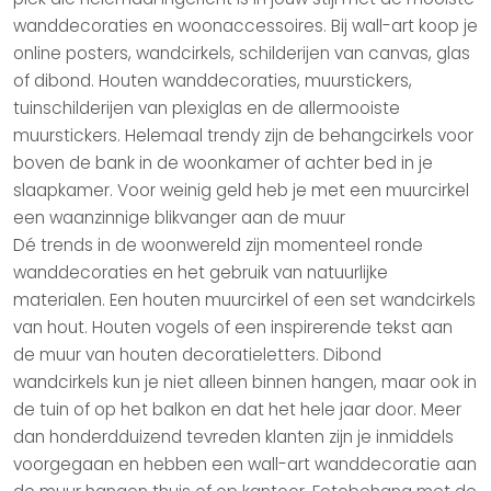
wanddecoraties
en
woonaccessoires
. Bij wall-art koop je
online
posters
,
wandcirkels
,
schilderijen van canvas
, glas
of dibond.
Houten wanddecoraties
,
muurstickers
,
tuinschilderijen van plexiglas en de allermooiste
muurstickers. Helemaal trendy zijn de
behangcirkels
voor
boven de bank in de
woonkamer
of achter bed in je
slaapkamer
. Voor weinig geld heb je met een
muurcirkel
een waanzinnige blikvanger aan de muur
Dé trends in de woonwereld zijn momenteel ronde
wanddecoraties en het gebruik van natuurlijke
materialen. Een houten muurcirkel of een set wandcirkels
van hout.
Houten vogels
of een inspirerende tekst aan
de muur van
houten decoratieletters
.
Dibond
wandcirkels
kun je niet alleen binnen hangen, maar ook in
de tuin of op het balkon en dat het hele jaar door. Meer
dan honderdduizend tevreden klanten zijn je inmiddels
voorgegaan en hebben een wall-art wanddecoratie aan