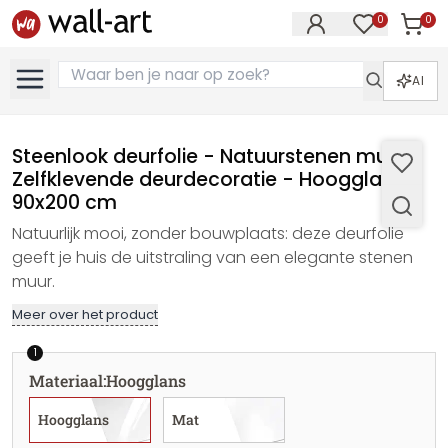
0
0
Artike
Artikelen in 
AI
Steenlook deurfolie - Natuurstenen muur -
Zelfklevende deurdecoratie - Hoogglans,
90x200 cm
Natuurlijk mooi, zonder bouwplaats: deze deurfolie
geeft je huis de uitstraling van een elegante stenen
muur.
Meer over het product
1
Materiaal
:
Hoogglans
Hoogglans
Mat