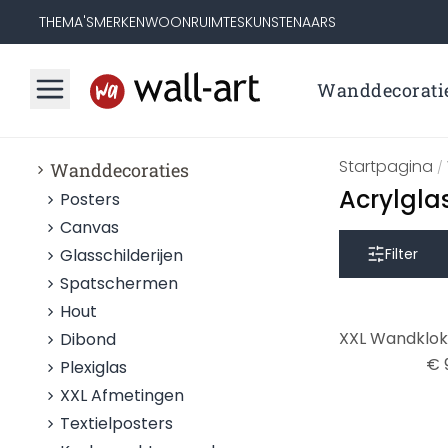
THEMA'S
MERKEN
WOONRUIMTES
KUNSTENAARS
Wanddecorati
Startpagina
Wanddecoraties
/
Acrylgla
Posters
Canvas
Glasschilderijen
Filter
Spatschermen
Hout
Dibond
€ 
Plexiglas
XXL Afmetingen
Textielposters