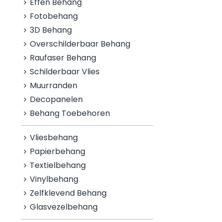
Effen Behang
Fotobehang
3D Behang
Overschilderbaar Behang
Raufaser Behang
Schilderbaar Vlies
Muurranden
Decopanelen
Behang Toebehoren
Vliesbehang
Papierbehang
Textielbehang
Vinylbehang
Zelfklevend Behang
Glasvezelbehang