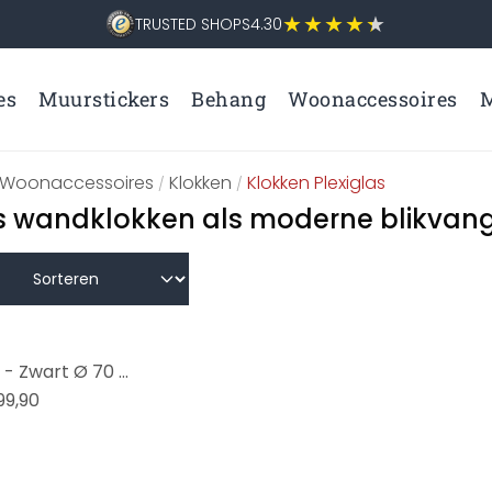
TRUSTED SHOPS
4.30
es
Muurstickers
Behang
Woonaccessoires
M
Woonaccessoires
Klokken
Klokken Plexiglas
/
/
s wandklokken als moderne blikvan
XXL Wandklok - Zwart Ø 70 cm
99,90