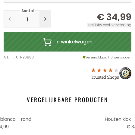
Aantal
€ 34,99
incl. btw excl. verzending
In winkelwagen
Art.-nr.
:
U-HB68581
Verzendklaar
: 1-3 werkdagen
Trusted Shops
VERGELIJKBARE PRODUCTEN
 blanco – rond
Houten klok –
4,99
€ 3