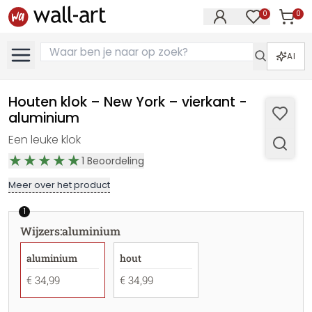
0
0
Artike
Artikelen in 
AI
Houten klok – New York – vierkant -
aluminium
Een leuke klok
1
Beoordeling
Meer over het product
1
Wijzers
:
aluminium
aluminium
hout
€ 34,99
€ 34,99