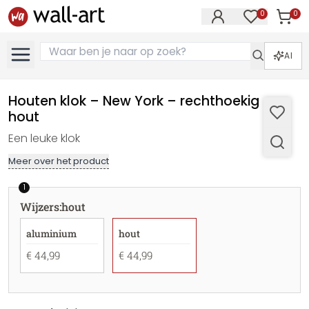
0
0
Artike
Artikelen in 
AI
Houten klok – New York – rechthoekig -
hout
Een leuke klok
Meer over het product
1
Wijzers
:
hout
aluminium
hout
€ 44,99
€ 44,99