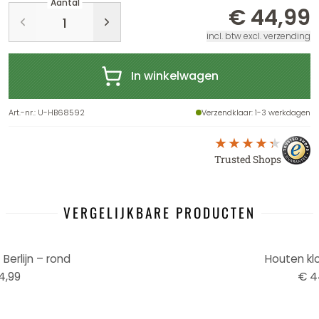
Aantal
€ 44,99
incl. btw excl. verzending
In winkelwagen
Art.-nr.
:
U-HB68592
Verzendklaar
: 1-3 werkdagen
Trusted Shops
VERGELIJKBARE PRODUCTEN
Berlijn – rond
Houten klo
4,99
€ 4