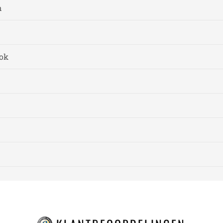
n
lok