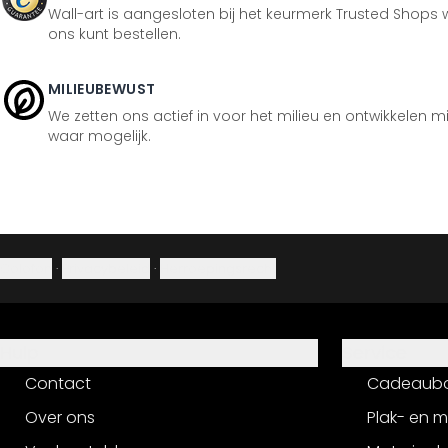
Wall-art is aangesloten bij het keurmerk Trusted Shops w
ons kunt bestellen.
MILIEUBEWUST
We zetten ons actief in voor het milieu en ontwikkelen m
waar mogelijk.
Colofon
·
Privacybeleid
·
Herroepingsrecht
Hulp
Service
Contact
Cadeaub
Over ons
Plak- en 