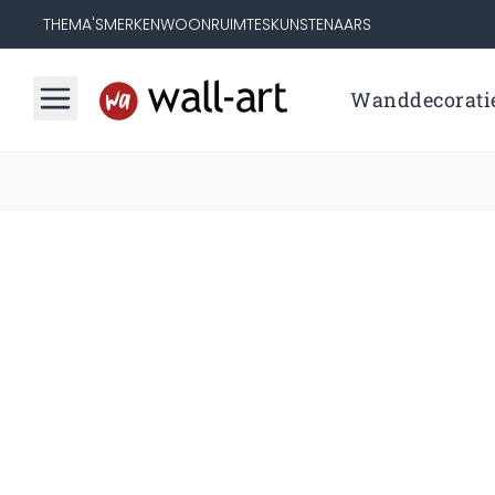
THEMA'S
MERKEN
WOONRUIMTES
KUNSTENAARS
Wanddecorati