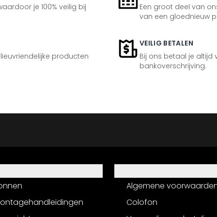
aardoor je 100% veilig bij
Een groot deel van ons
van een gloednieuw p
VEILIG BETALEN
ilieuvriendelijke producten
Bij ons betaal je altijd
bankoverschrijving.
Informatie
onnen
Algemene voorwaarde
montagehandleidingen
Colofon