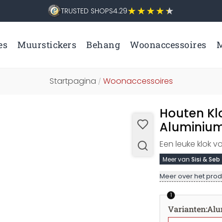
TRUSTED SHOPS
4.29
es
Muurstickers
Behang
Woonaccessoires
M
Startpagina
Woonaccessoires
/
Houten Klo
Aluminium
Een leuke klok v
Meer van
Sisi & Seb
Meer over het prod
1
Varianten
:
Alu