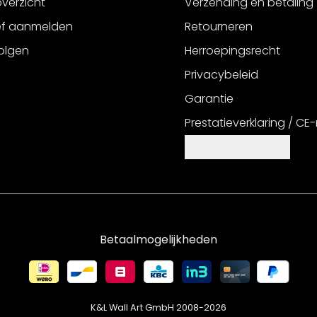
verzicht
Verzending en betaling
ef aanmelden
Retourneren
olgen
Herroepingsrecht
Privacybeleid
Garantie
Prestatieverklaring / CE
Cookie-instellingen
Betaalmogelijkheden
K&L Wall Art GmbH 2008-
2026