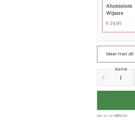
Aluminium
Wijzers
€ 34,99
Meer met dit
Aantal
Art.-nr.
:
U-HB1150A1