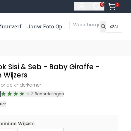
0
Artikelen 
0
Artikelen in verl
uurverf
Jouw Foto Op...
AI
k Sisi & Seb - Baby Giraffe -
 Wijzers
oor de kinderkamer
3
Beoordelingen
uct
minium Wijzers