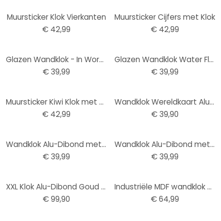
Muursticker Klok Vierkanten
Muursticker Cijfers met Klok
€ 42,99
€ 42,99
Glazen Wandklok - In Words
Glazen Wandklok Water Flow
€ 39,99
€ 39,99
Muursticker Kiwi Klok met Uurwerk
Wandklok Wereldkaart Alu-Dibond Goud effect Ø 28 cm
€ 42,99
€ 39,90
Wandklok Alu-Dibond met Zilvereffect Thailand Boeddha
Wandklok Alu-Dibond met Goudeffect Koffieuiltje
€ 39,99
€ 39,99
XXL Klok Alu-Dibond Goud Ø 70 cm
Industriële MDF wandklok met Afmeting grijze cijfers Ø50cm
€ 99,90
€ 64,99