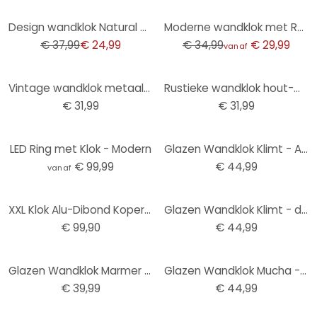
-34%
-14%
Design wandklok Natural Contrast - Klok met houten look en Arabische cijfers Ø50 cm
Moderne wandklok met Romeinse cijfers Ø40 cm
€ 37,99
€ 24,99
€ 34,99
€ 29,99
vanaf
Vintage wandklok metaal-hout-look met cijfers in Afmeting Ø30cm
Rustieke wandklok hout-metaal look met vintage cijfers geruisloos Ø30cm
€ 31,99
€ 31,99
LED Ring met Klok - Modern
Glazen Wandklok Klimt - Adele Bloch
€ 99,99
€ 44,99
vanaf
XXL Klok Alu-Dibond Koper - Ø 70 cm
Glazen Wandklok Klimt - de Levensboom
€ 99,90
€ 44,99
Glazen Wandklok Marmer Look
Glazen Wandklok Mucha - Sleutelbloemen
€ 39,99
€ 44,99