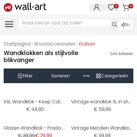
0
0
Artike
Artikelen in 
AI
Startpagina
Woonaccessoires
Klokken
/
/
Wandklokken als stijlvolle
244
Artikelen
blikvanger
Filter
Categorieën
XXL Wandklok - Keep Calm and Carry On Ø 70 cm
Vintage wandklok XL in shabby stijl gemaakt van metaal | geruisloos | Ø50 cm
€ 49,90
€ 59,99
-25%
Glazen Wandklok - Prada Marfa
Vintage Metalen Wandklok met bewegende tandwielen
€ 39,99
€ 29,99
€ 99,99