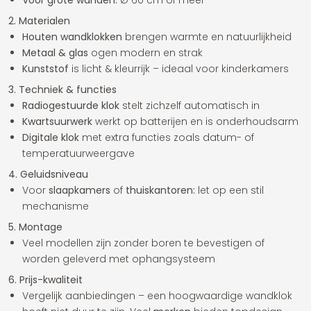
Voor grote wanden:
Ø 60 cm of meer
2. Materialen
Houten wandklokken
brengen warmte en natuurlijkheid
Metaal & glas
ogen modern en strak
Kunststof
is licht & kleurrijk – ideaal voor kinderkamers
3. Techniek & functies
Radiogestuurde klok
stelt zichzelf automatisch in
Kwartsuurwerk
werkt op batterijen en is onderhoudsarm
Digitale klok
met extra functies zoals datum- of
temperatuurweergave
4. Geluidsniveau
Voor
slaapkamers
of
thuiskantoren:
let op een stil
mechanisme
5. Montage
Veel modellen zijn zonder boren te bevestigen of
worden geleverd met ophangsysteem
6. Prijs-kwaliteit
Vergelijk aanbiedingen – een hoogwaardige wandklok