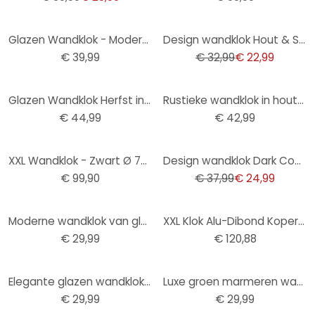
-30%
Glazen Wandklok - Modern 02
Design wandklok Hout & Staal met walnoot hout look en Romeinse cijfers Ø40 cm
€ 39,99
€ 32,99
€ 22,99
Glazen Wandklok Herfst in de Bergen
Rustieke wandklok in hout-metaallook met vintage cijfers geruisloos Ø50cm
€ 44,99
€ 42,99
-34%
XXL Wandklok - Zwart Ø 70 cm
Design wandklok Dark Contrast met walnoot houtlook en Arabische cijfers Ø50 cm
€ 99,90
€ 37,99
€ 24,99
Moderne wandklok van glas in zwart marmerlook Ø30 cm
XXL Klok Alu-Dibond Koper Effect
€ 29,99
€ 120,88
Elegante glazen wandklok in wit marmerlook met zwarte cijfers Ø30 cm
Luxe groen marmeren wandklok met elegante gouden cijfers Ø30cm
€ 29,99
€ 29,99