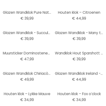
Glazen Wandklok Pure Nature
Houten klok – Citroenen
€ 39,99
€ 44,99
Glazen Wandklok - Succulenten
Glazen Wandklok - Many things in life 02
€ 39,99
€ 39,99
Muursticker Dominostenen + Uurwerk
Wandklok Hout Sparshott - Fietsen
€ 47,99
€ 39,99
Glazen Wandklok Chiriacò - New York at Night
Glazen Wandklok Ireland - This City
€ 49,99
€ 44,99
Houten klok – Lykke Mauve
Houten klok – Fox o’clock
€ 34,99
€ 34,99