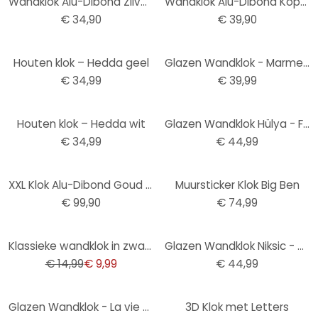
Wandklok Alu-Dibond Zilver effect Ø 28 cm
Wandklok Alu-Dibond Koper effect Ø 28 cm
€ 34,90
€ 39,90
Houten klok – Hedda geel
Glazen Wandklok - Marmer Look 04
€ 34,99
€ 39,99
Houten klok – Hedda wit
Glazen Wandklok Hülya - Frida
€ 34,99
€ 44,99
XXL Klok Alu-Dibond Goud - Ø 70 cm
Muursticker Klok Big Ben
€ 99,90
€ 74,99
-33%
Klassieke wandklok in zwart en wit Ø25 cm
Glazen Wandklok Niksic - Golden Eye
€ 14,99
€ 9,99
€ 44,99
Glazen Wandklok - La vie est belle
3D Klok met Letters