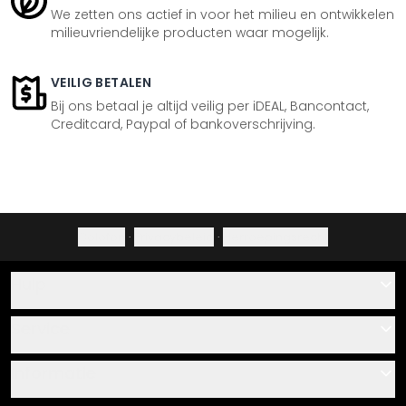
We zetten ons actief in voor het milieu en ontwikkelen
milieuvriendelijke producten waar mogelijk.
VEILIG BETALEN
Bij ons betaal je altijd veilig per iDEAL, Bancontact,
Creditcard, Paypal of bankoverschrijving.
Colofon
·
Privacybeleid
·
Herroepingsrecht
Hulp
Contact
Service
Over ons
Cadeaubonnen
Informatie
Veelgestelde vragen
Plak- en montagehandleidingen