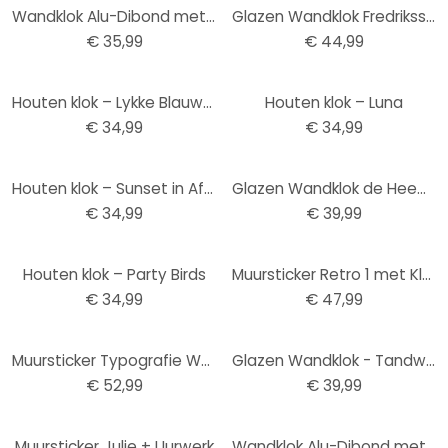
Wandklok Alu-Dibond met Goudeffect Rond met Dots
Glazen Wandklok Fredriksson - Hexagons
€ 35,99
€ 44,99
Houten klok – Lykke Blauw-Grijs
Houten klok – Luna
€ 34,99
€ 34,99
Houten klok – Sunset in Africa
Glazen Wandklok de Heem - Stilleven met Bloemen in Vaas
€ 34,99
€ 39,99
Houten klok – Party Birds
Muursticker Retro 1 met Klok
€ 34,99
€ 47,99
Muursticker Typografie Woorden met Klok
Glazen Wandklok - Tandwiel
€ 52,99
€ 39,99
-15%
Muursticker Julie + Uurwerk
Wandklok Alu-Dibond met Zilvereffect Punten