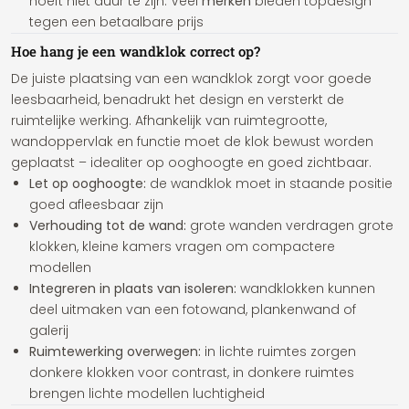
hoeft niet duur te zijn. Veel
merken
bieden topdesign
tegen een betaalbare prijs
Hoe hang je een wandklok correct op?
De juiste plaatsing van een wandklok zorgt voor goede
leesbaarheid, benadrukt het design en versterkt de
ruimtelijke werking. Afhankelijk van ruimtegrootte,
wandoppervlak en functie moet de klok bewust worden
geplaatst – idealiter op ooghoogte en goed zichtbaar.
Let op ooghoogte:
de wandklok moet in staande positie
goed afleesbaar zijn
Verhouding tot de wand:
grote wanden verdragen grote
klokken, kleine kamers vragen om compactere
modellen
Integreren in plaats van isoleren:
wandklokken kunnen
deel uitmaken van een fotowand, plankenwand of
galerij
Ruimtewerking overwegen:
in lichte ruimtes zorgen
donkere klokken voor contrast, in donkere ruimtes
brengen lichte modellen luchtigheid