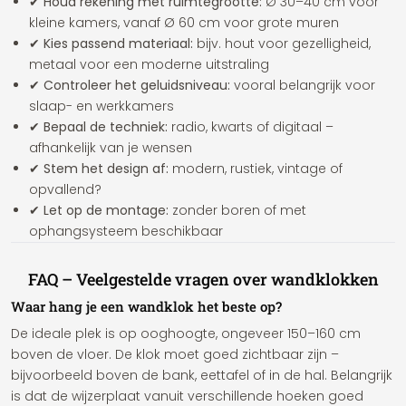
✔ Houd rekening met ruimtegrootte:
Ø 30–40 cm voor
kleine kamers, vanaf Ø 60 cm voor grote muren
✔ Kies passend materiaal:
bijv. hout voor gezelligheid,
metaal voor een moderne uitstraling
✔ Controleer het geluidsniveau:
vooral belangrijk voor
slaap- en werkkamers
✔ Bepaal de techniek:
radio, kwarts of digitaal –
afhankelijk van je wensen
✔ Stem het design af:
modern, rustiek, vintage of
opvallend?
✔ Let op de montage:
zonder boren of met
ophangsysteem beschikbaar
FAQ – Veelgestelde vragen over wandklokken
Waar hang je een wandklok het beste op?
De ideale plek is op ooghoogte, ongeveer 150–160 cm
boven de vloer. De klok moet goed zichtbaar zijn –
bijvoorbeeld boven de bank, eettafel of in de hal. Belangrijk
is dat de wijzerplaat vanuit verschillende hoeken goed