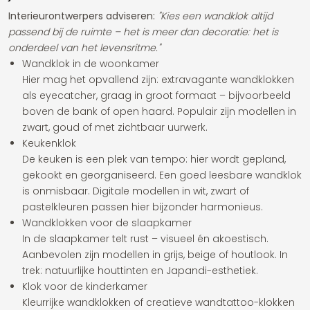
Interieurontwerpers adviseren:
"Kies een wandklok altijd
passend bij de ruimte – het is meer dan decoratie: het is
onderdeel van het levensritme."
Wandklok in de woonkamer
Hier mag het opvallend zijn: extravagante wandklokken
als eyecatcher, graag in groot formaat – bijvoorbeeld
boven de bank of open haard. Populair zijn modellen in
zwart, goud of met zichtbaar uurwerk.
Keukenklok
De keuken is een plek van tempo: hier wordt gepland,
gekookt en georganiseerd. Een goed leesbare wandklok
is onmisbaar. Digitale modellen in wit, zwart of
pastelkleuren passen hier bijzonder harmonieus.
Wandklokken voor de slaapkamer
In de slaapkamer telt rust – visueel én akoestisch.
Aanbevolen zijn modellen in grijs, beige of houtlook. In
trek: natuurlijke houttinten en Japandi-esthetiek.
Klok voor de kinderkamer
Kleurrijke wandklokken of creatieve wandtattoo-klokken