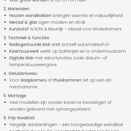
Voor grote wanden:
Ø 60 cm of meer
2. Materialen
Houten wandklokken
brengen warmte en natuurlijkheid
Metaal & glas
ogen modern en strak
Kunststof
is licht & kleurrijk – ideaal voor kinderkamers
3. Techniek & functies
Radiogestuurde klok
stelt zichzelf automatisch in
Kwartsuurwerk
werkt op batterijen en is onderhoudsarm
Digitale klok
met extra functies zoals datum- of
temperatuurweergave
4. Geluidsniveau
Voor
slaapkamers
of
thuiskantoren:
let op een stil
mechanisme
5. Montage
Veel modellen zijn zonder boren te bevestigen of
worden geleverd met ophangsysteem
6. Prijs-kwaliteit
Vergelijk aanbiedingen – een hoogwaardige wandklok