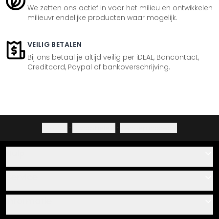
We zetten ons actief in voor het milieu en ontwikkelen
milieuvriendelijke producten waar mogelijk.
VEILIG BETALEN
Bij ons betaal je altijd veilig per iDEAL, Bancontact,
Creditcard, Paypal of bankoverschrijving.
Colofon
·
Privacybeleid
·
Herroepingsrecht
Hulp
Contact
Service
Over ons
Cadeaubonnen
Informatie
Veelgestelde vragen
Plak- en montagehandleidingen