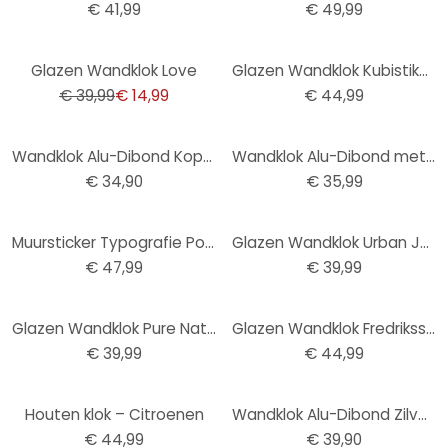
€ 41,99
€ 49,99
-63%
Glazen Wandklok Love
Glazen Wandklok Kubistika - Winterochtend
€ 39,99
€ 14,99
€ 44,99
Wandklok Alu-Dibond Koper effect Ø 28 cm
Wandklok Alu-Dibond met Zilvereffect Klassiek 02
€ 34,90
€ 35,99
Muursticker Typografie Positief met Klok
Glazen Wandklok Urban Jungle
€ 47,99
€ 39,99
Glazen Wandklok Pure Nature
Glazen Wandklok Fredriksson - Blue Geometry
€ 39,99
€ 44,99
Houten klok – Citroenen
Wandklok Alu-Dibond Zilver effect Ø 28 cm
€ 44,99
€ 39,90