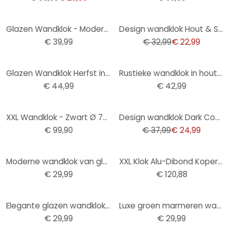
-30%
Glazen Wandklok - Modern 02
Design wandklok Hout & Staal met walnoot hout look en Romeinse cijfers Ø40 cm
€ 39,99
€ 32,99
€ 22,99
Glazen Wandklok Herfst in de Bergen
Rustieke wandklok in hout-metaallook met vintage cijfers geruisloos Ø50cm
€ 44,99
€ 42,99
-34%
XXL Wandklok - Zwart Ø 70 cm
Design wandklok Dark Contrast met walnoot houtlook en Arabische cijfers Ø50 cm
€ 99,90
€ 37,99
€ 24,99
Moderne wandklok van glas in zwart marmerlook Ø30 cm
XXL Klok Alu-Dibond Koper Effect
€ 29,99
€ 120,88
Elegante glazen wandklok in wit marmerlook met zwarte cijfers Ø30 cm
Luxe groen marmeren wandklok met elegante gouden cijfers Ø30cm
€ 29,99
€ 29,99