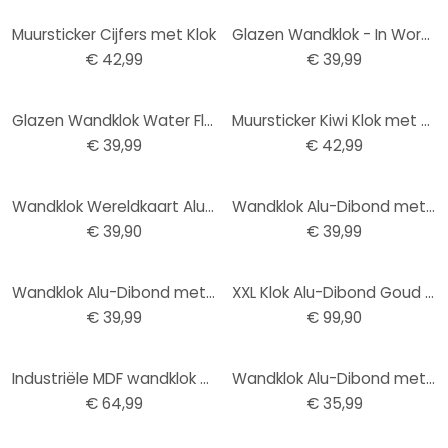
Muursticker Cijfers met Klok
Glazen Wandklok - In Words
€ 42,99
€ 39,99
Glazen Wandklok Water Flow
Muursticker Kiwi Klok met Uurwerk
€ 39,99
€ 42,99
Wandklok Wereldkaart Alu-Dibond Goud effect Ø 28 cm
Wandklok Alu-Dibond met Zilvereffect Thailand Boeddha
€ 39,90
€ 39,99
Wandklok Alu-Dibond met Goudeffect Koffieuiltje
XXL Klok Alu-Dibond Goud Ø 70 cm
€ 39,99
€ 99,90
Industriële MDF wandklok met Afmeting grijze cijfers Ø50cm
Wandklok Alu-Dibond met Goudeffect Rond met Dots
€ 64,99
€ 35,99