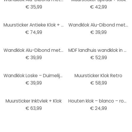
€ 35,99
€ 42,99
Muursticker Antieke Klok + Uurwerk
Wandklok Alu-Dibond met Zilvereffect Wereldkaart Negatief
€ 74,99
€ 39,99
Wandklok Alu-Dibond met Kopereffect Modern
MDF landhuis wandklok in houtlook met Romeinse cijfers Ø50 cm
€ 39,99
€ 52,99
Wandklok Loske – Duimelijntje 01
Muursticker Klok Retro
€ 39,99
€ 58,99
Muursticker Inktvlek + Klok
Houten klok – blanco – rond
€ 63,99
€ 24,99