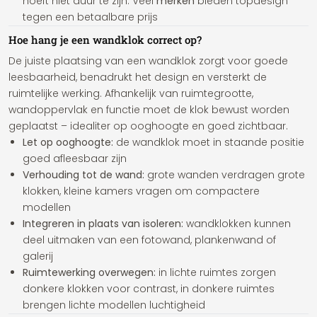
hoeft niet duur te zijn. Veel
merken
bieden topdesign
tegen een betaalbare prijs
Hoe hang je een wandklok correct op?
De juiste plaatsing van een wandklok zorgt voor goede
leesbaarheid, benadrukt het design en versterkt de
ruimtelijke werking. Afhankelijk van ruimtegrootte,
wandoppervlak en functie moet de klok bewust worden
geplaatst – idealiter op ooghoogte en goed zichtbaar.
Let op ooghoogte:
de wandklok moet in staande positie
goed afleesbaar zijn
Verhouding tot de wand:
grote wanden verdragen grote
klokken, kleine kamers vragen om compactere
modellen
Integreren in plaats van isoleren:
wandklokken kunnen
deel uitmaken van een fotowand, plankenwand of
galerij
Ruimtewerking overwegen:
in lichte ruimtes zorgen
donkere klokken voor contrast, in donkere ruimtes
brengen lichte modellen luchtigheid