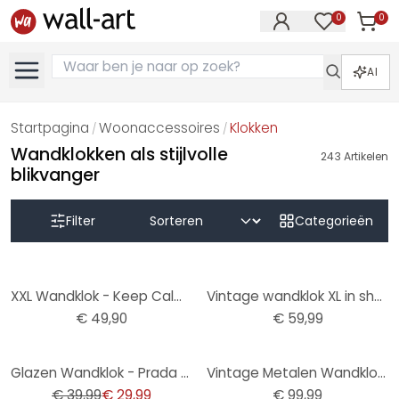
0
0
Artike
Artikelen in 
AI
Startpagina
Woonaccessoires
Klokken
/
/
Wandklokken als stijlvolle
243
Artikelen
blikvanger
Filter
Categorieën
XXL Wandklok - Keep Calm and Carry On Ø 70 cm
Vintage wandklok XL in shabby stijl gemaakt van metaal | geruisloos | Ø50 cm
€ 49,90
€ 59,99
-25%
Glazen Wandklok - Prada Marfa
Vintage Metalen Wandklok met bewegende tandwielen
€ 39,99
€ 29,99
€ 99,99