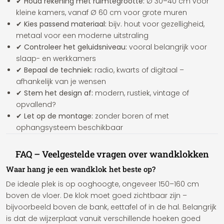
✔ Houd rekening met ruimtegrootte:
Ø 30–40 cm voor
kleine kamers, vanaf Ø 60 cm voor grote muren
✔ Kies passend materiaal:
bijv. hout voor gezelligheid,
metaal voor een moderne uitstraling
✔ Controleer het geluidsniveau:
vooral belangrijk voor
slaap- en werkkamers
✔ Bepaal de techniek:
radio, kwarts of digitaal –
afhankelijk van je wensen
✔ Stem het design af:
modern, rustiek, vintage of
opvallend?
✔ Let op de montage:
zonder boren of met
ophangsysteem beschikbaar
FAQ – Veelgestelde vragen over wandklokken
Waar hang je een wandklok het beste op?
De ideale plek is op ooghoogte, ongeveer 150–160 cm
boven de vloer. De klok moet goed zichtbaar zijn –
bijvoorbeeld boven de bank, eettafel of in de hal. Belangrijk
is dat de wijzerplaat vanuit verschillende hoeken goed