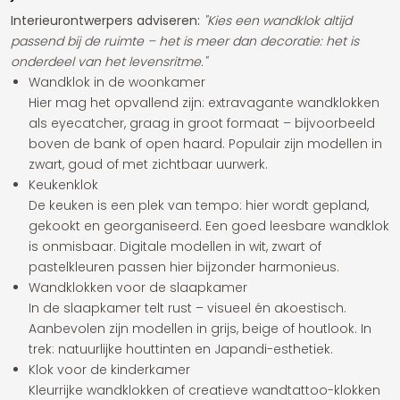
Interieurontwerpers adviseren:
"Kies een wandklok altijd
passend bij de ruimte – het is meer dan decoratie: het is
onderdeel van het levensritme."
Wandklok in de woonkamer
Hier mag het opvallend zijn: extravagante wandklokken
als eyecatcher, graag in groot formaat – bijvoorbeeld
boven de bank of open haard. Populair zijn modellen in
zwart, goud of met zichtbaar uurwerk.
Keukenklok
De keuken is een plek van tempo: hier wordt gepland,
gekookt en georganiseerd. Een goed leesbare wandklok
is onmisbaar. Digitale modellen in wit, zwart of
pastelkleuren passen hier bijzonder harmonieus.
Wandklokken voor de slaapkamer
In de slaapkamer telt rust – visueel én akoestisch.
Aanbevolen zijn modellen in grijs, beige of houtlook. In
trek: natuurlijke houttinten en Japandi-esthetiek.
Klok voor de kinderkamer
Kleurrijke wandklokken of creatieve wandtattoo-klokken