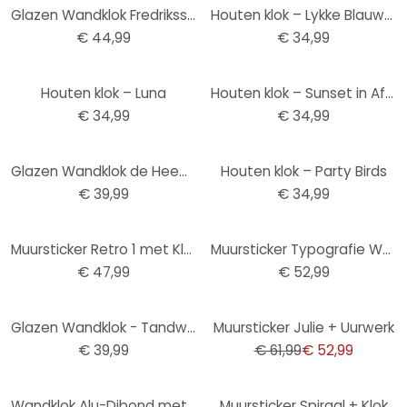
Glazen Wandklok Fredriksson - Hexagons
Houten klok – Lykke Blauw-Grijs
€ 44,99
€ 34,99
Houten klok – Luna
Houten klok – Sunset in Africa
€ 34,99
€ 34,99
Glazen Wandklok de Heem - Stilleven met Bloemen in Vaas
Houten klok – Party Birds
€ 39,99
€ 34,99
Muursticker Retro 1 met Klok
Muursticker Typografie Woorden met Klok
€ 47,99
€ 52,99
-15%
Glazen Wandklok - Tandwiel
Muursticker Julie + Uurwerk
€ 39,99
€ 61,99
€ 52,99
Wandklok Alu-Dibond met Zilvereffect Punten
Muursticker Spiraal + Klok