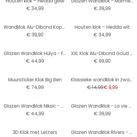
Houten klok – Hedda geel
Glazen Wandklok - Marmer Look 04
€ 34,99
€ 39,99
Wandklok Alu-Dibond Koper effect Ø 28 cm
Houten klok – Hedda wit
€ 39,90
€ 34,99
Glazen Wandklok Hülya - Frida
XXL Klok Alu-Dibond Goud - Ø 70 cm
€ 44,99
€ 99,90
-33%
Muursticker Klok Big Ben
Klassieke wandklok in zwart en wit Ø25 cm
€ 74,99
€ 14,99
€ 9,99
Glazen Wandklok Niksic - Golden Eye
Glazen Wandklok - La vie est belle
€ 44,99
€ 39,99
3D Klok met Letters
Glazen Wandklok Rivers - Berlin