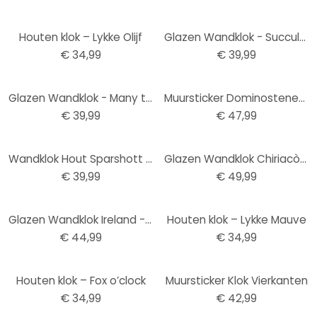
Houten klok – Lykke Olijf
Glazen Wandklok - Succulenten
€ 34,99
€ 39,99
Glazen Wandklok - Many things in life 02
Muursticker Dominostenen + Uurwerk
€ 39,99
€ 47,99
Wandklok Hout Sparshott - Fietsen
Glazen Wandklok Chiriacò - New York at Night
€ 39,99
€ 49,99
Glazen Wandklok Ireland - This City
Houten klok – Lykke Mauve
€ 44,99
€ 34,99
Houten klok – Fox o’clock
Muursticker Klok Vierkanten
€ 34,99
€ 42,99