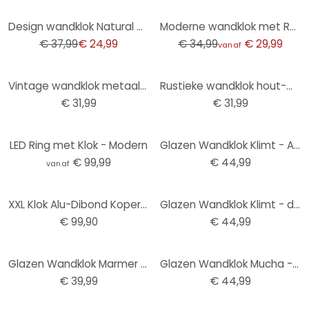
-34%
-14%
Design wandklok Natural Contrast - Klok met houten look en Arabische cijfers Ø50 cm
Moderne wandklok met Romeinse cijfers Ø40 cm
€ 37,99
€ 24,99
€ 34,99
€ 29,99
vanaf
Vintage wandklok metaal-hout-look met cijfers in Afmeting Ø30cm
Rustieke wandklok hout-metaal look met vintage cijfers geruisloos Ø30cm
€ 31,99
€ 31,99
LED Ring met Klok - Modern
Glazen Wandklok Klimt - Adele Bloch
€ 99,99
€ 44,99
vanaf
XXL Klok Alu-Dibond Koper - Ø 70 cm
Glazen Wandklok Klimt - de Levensboom
€ 99,90
€ 44,99
Glazen Wandklok Marmer Look
Glazen Wandklok Mucha - Sleutelbloemen
€ 39,99
€ 44,99