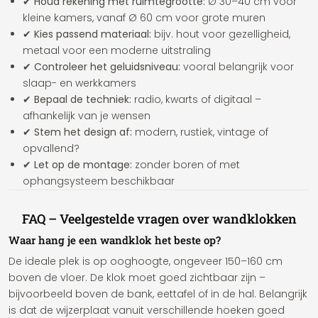
✔ Houd rekening met ruimtegrootte:
Ø 30–40 cm voor
kleine kamers, vanaf Ø 60 cm voor grote muren
✔ Kies passend materiaal:
bijv. hout voor gezelligheid,
metaal voor een moderne uitstraling
✔ Controleer het geluidsniveau:
vooral belangrijk voor
slaap- en werkkamers
✔ Bepaal de techniek:
radio, kwarts of digitaal –
afhankelijk van je wensen
✔ Stem het design af:
modern, rustiek, vintage of
opvallend?
✔ Let op de montage:
zonder boren of met
ophangsysteem beschikbaar
FAQ – Veelgestelde vragen over wandklokken
Waar hang je een wandklok het beste op?
De ideale plek is op ooghoogte, ongeveer 150–160 cm
boven de vloer. De klok moet goed zichtbaar zijn –
bijvoorbeeld boven de bank, eettafel of in de hal. Belangrijk
is dat de wijzerplaat vanuit verschillende hoeken goed