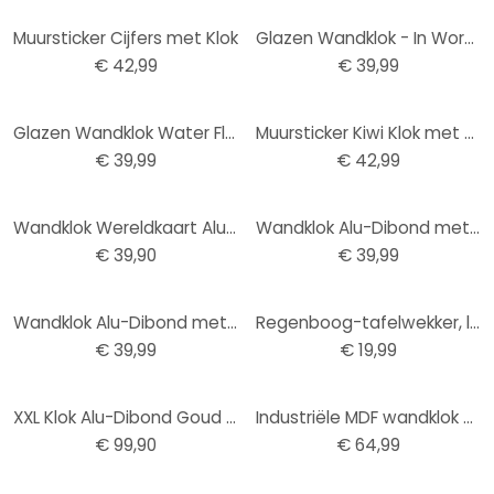
Muursticker Cijfers met Klok
Glazen Wandklok - In Words
€ 42,99
€ 39,99
Glazen Wandklok Water Flow
Muursticker Kiwi Klok met Uurwerk
€ 39,99
€ 42,99
Wandklok Wereldkaart Alu-Dibond Goud effect Ø 28 cm
Wandklok Alu-Dibond met Zilvereffect Thailand Boeddha
€ 39,90
€ 39,99
Wandklok Alu-Dibond met Goudeffect Koffieuiltje
Regenboog-tafelwekker, leerklok voor kinderen – 11x12x5 cm
€ 39,99
€ 19,99
XXL Klok Alu-Dibond Goud Ø 70 cm
Industriële MDF wandklok met Afmeting grijze cijfers Ø50cm
€ 99,90
€ 64,99