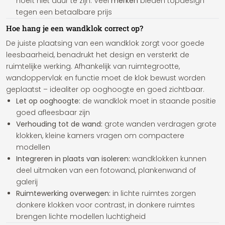
hoeft niet duur te zijn. Veel
merken
bieden topdesign
tegen een betaalbare prijs
Hoe hang je een wandklok correct op?
De juiste plaatsing van een wandklok zorgt voor goede
leesbaarheid, benadrukt het design en versterkt de
ruimtelijke werking. Afhankelijk van ruimtegrootte,
wandoppervlak en functie moet de klok bewust worden
geplaatst – idealiter op ooghoogte en goed zichtbaar.
Let op ooghoogte:
de wandklok moet in staande positie
goed afleesbaar zijn
Verhouding tot de wand:
grote wanden verdragen grote
klokken, kleine kamers vragen om compactere
modellen
Integreren in plaats van isoleren:
wandklokken kunnen
deel uitmaken van een fotowand, plankenwand of
galerij
Ruimtewerking overwegen:
in lichte ruimtes zorgen
donkere klokken voor contrast, in donkere ruimtes
brengen lichte modellen luchtigheid