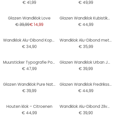
€ 41,99
€ 49,99
-63%
Glazen Wandklok Love
Glazen Wandklok Kubistika - Winterochtend
€ 39,99
€ 14,99
€ 44,99
Wandklok Alu-Dibond Koper effect Ø 28 cm
Wandklok Alu-Dibond met Zilvereffect Klassiek 02
€ 34,90
€ 35,99
Muursticker Typografie Positief met Klok
Glazen Wandklok Urban Jungle
€ 47,99
€ 39,99
Glazen Wandklok Pure Nature
Glazen Wandklok Fredriksson - Blue Geometry
€ 39,99
€ 44,99
Houten klok – Citroenen
Wandklok Alu-Dibond Zilver effect Ø 28 cm
€ 44,99
€ 39,90