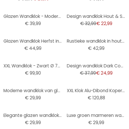
-30%
Glazen Wandklok - Modern 02
Design wandklok Hout & Staal met walnoot hout look en Romeinse cijfers Ø40 cm
€ 39,99
€ 32,99
€ 22,99
Glazen Wandklok Herfst in de Bergen
Rustieke wandklok in hout-metaallook met vintage cijfers geruisloos Ø50cm
€ 44,99
€ 42,99
-34%
XXL Wandklok - Zwart Ø 70 cm
Design wandklok Dark Contrast met walnoot houtlook en Arabische cijfers Ø50 cm
€ 99,90
€ 37,99
€ 24,99
Moderne wandklok van glas in zwart marmerlook Ø30 cm
XXL Klok Alu-Dibond Koper Effect
€ 29,99
€ 120,88
Elegante glazen wandklok in wit marmerlook met zwarte cijfers Ø30 cm
Luxe groen marmeren wandklok met elegante gouden cijfers Ø30cm
€ 29,99
€ 29,99