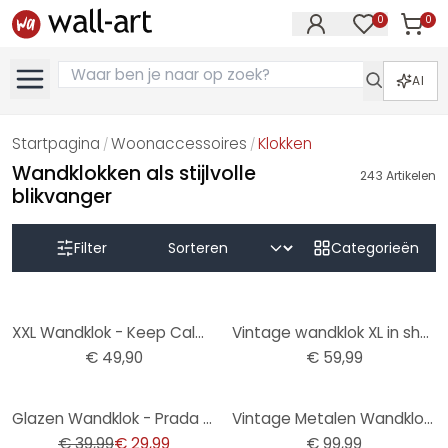
0
0
Artike
Artikelen in 
AI
Startpagina
Woonaccessoires
Klokken
/
/
Wandklokken als stijlvolle
243
Artikelen
blikvanger
Filter
Categorieën
XXL Wandklok - Keep Calm and Carry On Ø 70 cm
Vintage wandklok XL in shabby stijl gemaakt van metaal | geruisloos | Ø50 cm
€ 49,90
€ 59,99
-25%
Glazen Wandklok - Prada Marfa
Vintage Metalen Wandklok met bewegende tandwielen
€ 39,99
€ 29,99
€ 99,99