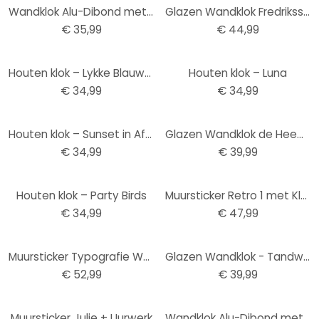
Wandklok Alu-Dibond met Goudeffect Rond met Dots
Glazen Wandklok Fredriksson - Hexagons
€ 35,99
€ 44,99
Houten klok – Lykke Blauw-Grijs
Houten klok – Luna
€ 34,99
€ 34,99
Houten klok – Sunset in Africa
Glazen Wandklok de Heem - Stilleven met Bloemen in Vaas
€ 34,99
€ 39,99
Houten klok – Party Birds
Muursticker Retro 1 met Klok
€ 34,99
€ 47,99
Muursticker Typografie Woorden met Klok
Glazen Wandklok - Tandwiel
€ 52,99
€ 39,99
-15%
Muursticker Julie + Uurwerk
Wandklok Alu-Dibond met Zilvereffect Punten