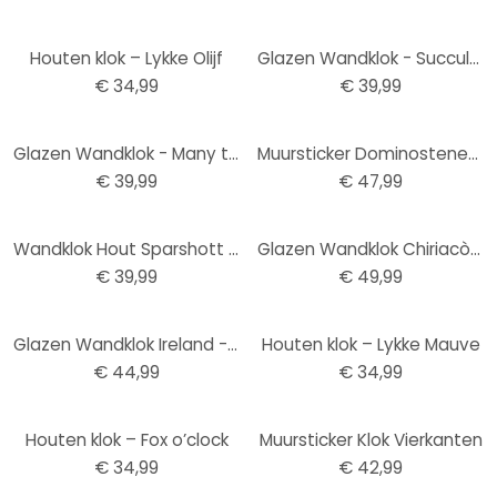
Houten klok – Lykke Olijf
Glazen Wandklok - Succulenten
€ 34,99
€ 39,99
Glazen Wandklok - Many things in life 02
Muursticker Dominostenen + Uurwerk
€ 39,99
€ 47,99
Wandklok Hout Sparshott - Fietsen
Glazen Wandklok Chiriacò - New York at Night
€ 39,99
€ 49,99
Glazen Wandklok Ireland - This City
Houten klok – Lykke Mauve
€ 44,99
€ 34,99
Houten klok – Fox o’clock
Muursticker Klok Vierkanten
€ 34,99
€ 42,99