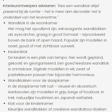
Interieurontwerpers adviseren:
"Kies een wandklok altijd
passend bij de ruimte – het is meer dan decoratie: het is
onderdeel van het levensritme."
Wandklok in de woonkamer
Hier mag het opvallend zijn: extravagante wandklokken
als eyecatcher, graag in groot formaat – bijvoorbeeld
boven de bank of open haard. Populair zijn modellen in
zwart, goud of met zichtbaar uurwerk.
Keukenklok
De keuken is een plek van tempo: hier wordt gepland,
gekookt en georganiseerd. Een goed leesbare wandklok
is onmisbaar. Digitale modellen in wit, zwart of
pastelkleuren passen hier bijzonder harmonieus.
Wandklokken voor de slaapkamer
In de slaapkamer telt rust – visueel én akoestisch.
Aanbevolen zijn modellen in grijs, beige of houtlook. In
trek: natuurlijke houttinten en Japandi-esthetiek.
Klok voor de kinderkamer
Kleurrijke wandklokken of creatieve wandtattoo-klokken