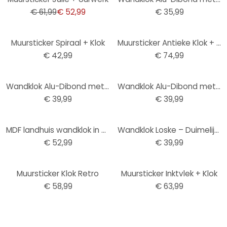
€ 61,99
€ 52,99
€ 35,99
Muursticker Spiraal + Klok
Muursticker Antieke Klok + Uurwerk
€ 42,99
€ 74,99
Wandklok Alu-Dibond met Zilvereffect Wereldkaart Negatief
Wandklok Alu-Dibond met Kopereffect Modern
€ 39,99
€ 39,99
MDF landhuis wandklok in houtlook met Romeinse cijfers Ø50 cm
Wandklok Loske – Duimelijntje 01
€ 52,99
€ 39,99
Muursticker Klok Retro
Muursticker Inktvlek + Klok
€ 58,99
€ 63,99