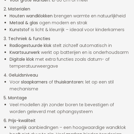
Voor grote wanden:
Ø 60 cm of meer
2. Materialen
Houten wandklokken
brengen warmte en natuurlijkheid
Metaal & glas
ogen modern en strak
Kunststof
is licht & kleurrijk – ideaal voor kinderkamers
3. Techniek & functies
Radiogestuurde klok
stelt zichzelf automatisch in
Kwartsuurwerk
werkt op batterijen en is onderhoudsarm
Digitale klok
met extra functies zoals datum- of
temperatuurweergave
4. Geluidsniveau
Voor
slaapkamers
of
thuiskantoren:
let op een stil
mechanisme
5. Montage
Veel modellen zijn zonder boren te bevestigen of
worden geleverd met ophangsysteem
6. Prijs-kwaliteit
Vergelijk aanbiedingen – een hoogwaardige wandklok