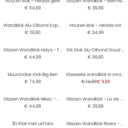
Houten klok – Hedda geel
Glazen Wandklok - Marmer Look 04
€ 34,99
€ 39,99
Wandklok Alu-Dibond Koper effect Ø 28 cm
Houten klok – Hedda wit
€ 39,90
€ 34,99
Glazen Wandklok Hülya - Frida
XXL Klok Alu-Dibond Goud - Ø 70 cm
€ 44,99
€ 99,90
-33%
Muursticker Klok Big Ben
Klassieke wandklok in zwart en wit Ø25 cm
€ 74,99
€ 14,99
€ 9,99
Glazen Wandklok Niksic - Golden Eye
Glazen Wandklok - La vie est belle
€ 44,99
€ 39,99
3D Klok met Letters
Glazen Wandklok Rivers - Berlin