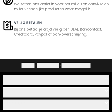
We zetten ons actief in voor het milieu en ontwikkelen
milieuvriendelijke producten waar mogelijk.
VEILIG BETALEN
Bij ons betaal je altijd veilig per iDEAL, Bancontact,
Creditcard, Paypal of bankoverschrijving.
Colofon
·
Privacybeleid
·
Herroepingsrecht
Hulp
Contact
Service
Over ons
Cadeaubonnen
Informatie
Veelgestelde vragen
Plak- en montagehandleidingen