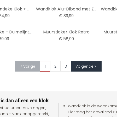
Muursticker Antieke Klok + Uurwerk
Wandklok Alu-Dibond met Zilvereffect Wereldkaart Negatief
74,99
€ 39,99
Wandklok Loske – Duimelijntje 01
Muursticker Klok Retro
Muurst
39,99
€ 58,99
Vorige
1
2
3
Volgende
s dan alleen een klok
Wandklok in de woonkam
 structureert onze dagen,
Hier mag het opvallend zi
engaan – vaak onopgemerkt,