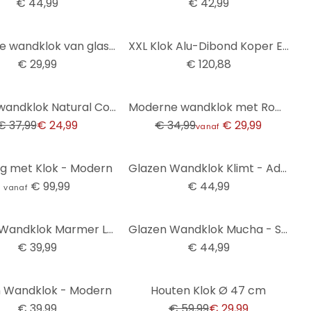
€ 44,99
€ 42,99
Moderne wandklok van glas in zwart marmerlook Ø30 cm
XXL Klok Alu-Dibond Koper Effect
€ 29,99
€ 120,88
-14%
Design wandklok Natural Contrast - Klok met houten look en Arabische cijfers Ø50 cm
Moderne wandklok met Romeinse cijfers Ø40 cm
€ 37,99
€ 24,99
€ 34,99
€ 29,99
vanaf
ng met Klok - Modern
Glazen Wandklok Klimt - Adele Bloch
€ 99,99
€ 44,99
vanaf
Glazen Wandklok Marmer Look
Glazen Wandklok Mucha - Sleutelbloemen
€ 39,99
€ 44,99
-50%
 Wandklok - Modern
Houten Klok Ø 47 cm
€ 39,99
€ 59,99
€ 29,99