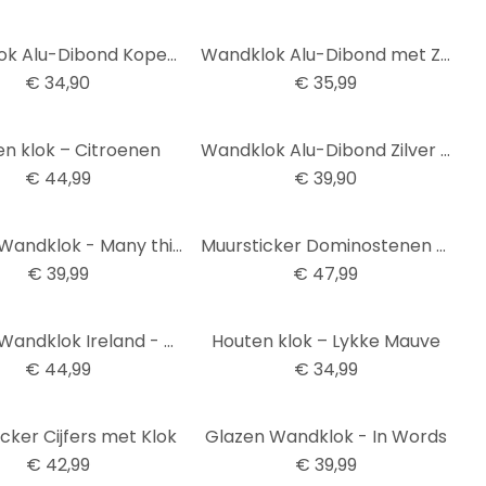
Wandklok Alu-Dibond Koper effect Ø 28 cm
Wandklok Alu-Dibond met Zilvereffect Klassiek 02
€ 34,90
€ 35,99
n klok – Citroenen
Wandklok Alu-Dibond Zilver effect Ø 28 cm
€ 44,99
€ 39,90
Glazen Wandklok - Many things in life 02
Muursticker Dominostenen + Uurwerk
€ 39,99
€ 47,99
Glazen Wandklok Ireland - This City
Houten klok – Lykke Mauve
€ 44,99
€ 34,99
cker Cijfers met Klok
Glazen Wandklok - In Words
€ 42,99
€ 39,99