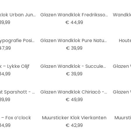
Glazen Wandklok Urban Jungle
Glazen Wandklok Fredriksson - Blue Geometry
39,99
€ 44,99
Muursticker Typografie Positief met Klok
Glazen Wandklok Pure Nature
Houte
47,99
€ 39,99
 – Lykke Olijf
Glazen Wandklok - Succulenten
34,99
€ 39,99
Wandklok Hout Sparshott - Fietsen
Glazen Wandklok Chiriacò - New York at Night
39,99
€ 49,99
 – Fox o’clock
Muursticker Klok Vierkanten
Muursti
34,99
€ 42,99