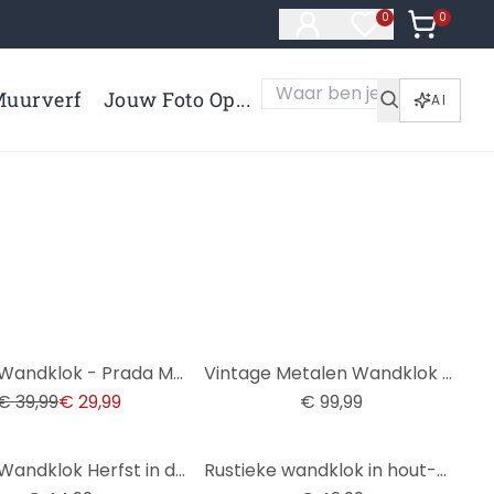
0
Artikelen 
0
Artikelen in verl
uurverf
Jouw Foto Op...
AI
Glazen Wandklok - Prada Marfa
Vintage Metalen Wandklok met bewegende tandwielen
€ 39,99
€ 29,99
€ 99,99
Glazen Wandklok Herfst in de Bergen
Rustieke wandklok in hout-metaallook met vintage cijfers geruisloos Ø50cm