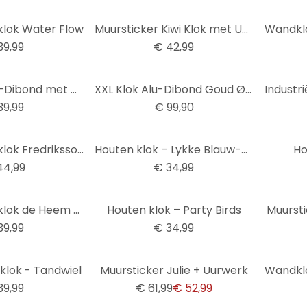
lok Water Flow
Muursticker Kiwi Klok met Uurwerk
39,99
€ 42,99
Wandklok Alu-Dibond met Goudeffect Koffieuiltje
XXL Klok Alu-Dibond Goud Ø 70 cm
39,99
€ 99,90
Glazen Wandklok Fredriksson - Hexagons
Houten klok – Lykke Blauw-Grijs
Ho
44,99
€ 34,99
Glazen Wandklok de Heem - Stilleven met Bloemen in Vaas
Houten klok – Party Birds
Muursti
39,99
€ 34,99
-15%
lok - Tandwiel
Muursticker Julie + Uurwerk
39,99
€ 61,99
€ 52,99