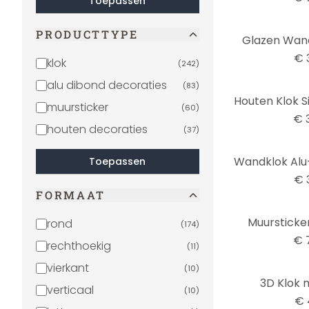
Toepassen
PRODUCTTYPE
Glazen Wand
€ 
klok
(
242
)
alu dibond decoraties
(
83
)
muursticker
(
60
)
€ 
houten decoraties
(
37
)
Toepassen
€ 
FORMAAT
Muursticker
rond
(
174
)
€ 
rechthoekig
(
11
)
vierkant
(
10
)
3D Klok 
verticaal
(
10
)
€ 