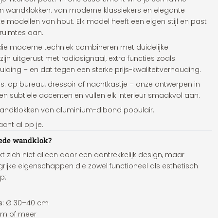
en wandklokken: van moderne klassiekers en elegante
e modellen van hout. Elk model heeft een eigen stijl en past
ruimtes aan.
n die moderne techniek combineren met duidelijke
ijn uitgerust met radiosignaal, extra functies zoals
ing – en dat tegen een sterke prijs-kwaliteitverhouding.
ons: op bureau, dressoir of nachtkastje – onze ontwerpen in
men subtiele accenten en vullen elk interieur smaakvol aan.
te wandklokken van aluminium-dibond populair.
cht al op je.
oede wandklok?
zich niet alleen door een aantrekkelijk design, maar
ijke eigenschappen die zowel functioneel als esthetisch
p:
s:
Ø 30–40 cm
m of meer