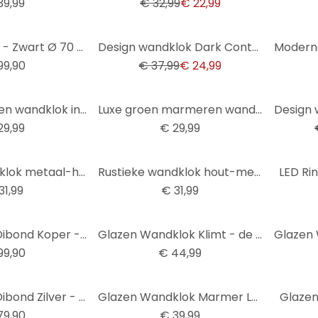
39,99
€ 32,99
€ 22,99
-34%
XXL Wandklok - Zwart Ø 70 cm
Design wandklok Dark Contrast met walnoot houtlook en Arabische cijfers Ø50 cm
99,90
€ 37,99
€ 24,99
-34%
Elegante glazen wandklok in wit marmerlook met zwarte cijfers Ø30 cm
Luxe groen marmeren wandklok met elegante gouden cijfers Ø30cm
29,99
€ 29,99
Vintage wandklok metaal-hout-look met cijfers in Afmeting Ø30cm
Rustieke wandklok hout-metaal look met vintage cijfers geruisloos Ø30cm
LED Ri
31,99
€ 31,99
XXL Klok Alu-Dibond Koper - Ø 70 cm
Glazen Wandklok Klimt - de Levensboom
99,90
€ 44,99
XXL Klok Alu-Dibond Zilver - Ø 70 cm
Glazen Wandklok Marmer Look
Glazen
79,90
€ 39,99