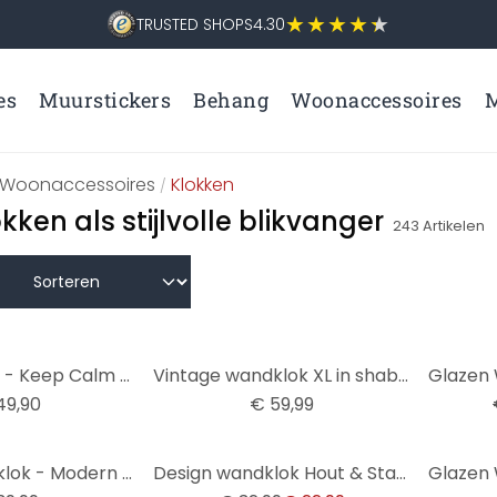
TRUSTED SHOPS
4.30
es
Muurstickers
Behang
Woonaccessoires
M
Woonaccessoires
Klokken
/
ken als stijlvolle blikvanger
243
Artikelen
-25%
XXL Wandklok - Keep Calm and Carry On Ø 70 cm
Vintage wandklok XL in shabby stijl gemaakt van metaal | geruisloos | Ø50 cm
49,90
€ 59,99
-30%
Glazen Wandklok - Modern 02
Design wandklok Hout & Staal met walnoot hout look en Romeinse cijfers Ø40 cm