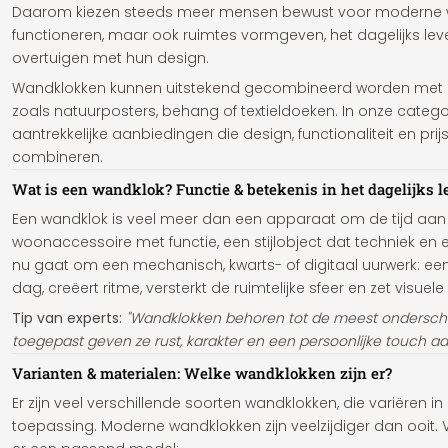
Daarom kiezen steeds meer mensen bewust voor moderne wa
functioneren, maar ook ruimtes vormgeven, het dagelijks le
overtuigen met hun design.
Wandklokken kunnen uitstekend gecombineerd worden met
zoals natuurposters, behang of textieldoeken. In onze catego
aantrekkelijke aanbiedingen die design, functionaliteit en prij
combineren.
Wat is een wandklok? Functie & betekenis in het dagelijks 
Een wandklok is veel meer dan een apparaat om de tijd aan 
woonaccessoire met functie, een stijlobject dat techniek en 
nu gaat om een mechanisch, kwarts- of digitaal uurwerk: een
dag, creëert ritme, versterkt de ruimtelijke sfeer en zet visuel
Tip van experts:
"Wandklokken behoren tot de meest onderscha
toegepast geven ze rust, karakter en een persoonlijke touch aa
Varianten & materialen: Welke wandklokken zijn er?
Er zijn veel verschillende soorten wandklokken, die variëren in s
toepassing. Moderne wandklokken zijn veelzijdiger dan ooit. Voor