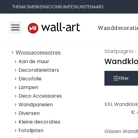
THEMA'S
MERKEN
WOONRUIMTES
KUNSTENAARS
Wanddecorati
Startpagina
Woonaccessoires
/
Wandklok
Aan de muur
Decoratieletters
Decofolie
Filter
Lampen
Deco Accessoires
Wandpanelen
€ 
Diversen
Kleine decoraties
Fotolijsten