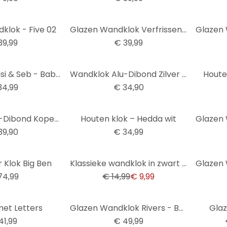
klok - Five 02
Glazen Wandklok Verfrissend Fruit
39,99
€ 39,99
Houten Klok Sisi & Seb - Baby Giraffe
Wandklok Alu-Dibond Zilver effect Ø 28 cm
Houte
34,99
€ 34,90
Wandklok Alu-Dibond Koper effect Ø 28 cm
Houten klok – Hedda wit
39,90
€ 34,99
-33%
 Klok Big Ben
Klassieke wandklok in zwart en wit Ø25 cm
74,99
€ 14,99
€ 9,99
-63%
met Letters
Glazen Wandklok Rivers - Berlin
Gla
41,99
€ 49,99