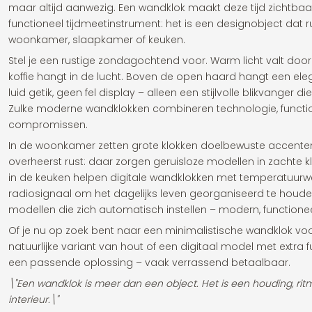
maar altijd aanwezig. Een wandklok maakt deze tijd zichtbaa
functioneel tijdmeetinstrument: het is een designobject dat 
woonkamer, slaapkamer of keuken.
Stel je een rustige zondagochtend voor. Warm licht valt doo
koffie hangt in de lucht. Boven de open haard hangt een el
luid getik, geen fel display – alleen een stijlvolle blikvanger d
Zulke moderne wandklokken combineren technologie, function
compromissen.
In de woonkamer zetten grote klokken doelbewuste accente
overheerst rust: daar zorgen geruisloze modellen in zachte 
in de keuken helpen digitale wandklokken met temperatuurw
radiosignaal om het dagelijks leven georganiseerd te houden
modellen die zich automatisch instellen – modern, functionee
Of je nu op zoek bent naar een minimalistische wandklok voo
natuurlijke variant van hout of een digitaal model met extra fu
een passende oplossing – vaak verrassend betaalbaar.
\"Een wandklok is meer dan een object. Het is een houding, ri
interieur.\"