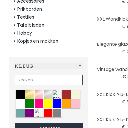
Accessoires
€ 
Prikborden
Textiles
Tafelbladen
€ 
Hobby
Kopjes en mokken
€ 
KLEUR
€ 
zwart
goud
koper
zilver
meerkleurig
bruin
Beige
€ 
wit
groen
roze
geel
blauw
oranje
lichtroze
Mint
paars
zwart-wit
rood
grijs
€ 