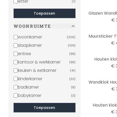
letter
(
1
)
Toepassen
€ 
WOONRUIMTE
woonkamer
(
206
)
€ 
slaapkamer
(
109
)
entree
(
98
)
Houten klok
kantoor & werkkamer
(
98
)
€ 
keuken & eetkamer
(
41
)
kinderkamer
(
22
)
badkamer
(
8
)
€ 
babykamer
(
3
)
Houten klok
Toepassen
€ 