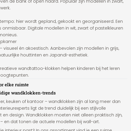
ven de bank of open haard. Populair zijn modellen in zwart,
werk.
 tempo: hier wordt gepland, gekookt en georganiseerd. Een
onmisbaar. Digitale modellen in wit, zwart of pastelkleuren
monieus.
apkamer
– visueel én akoestisch. Aanbevolen zijn modellen in grijs,
 natuurlijke houttinten en Japandi-esthetiek.
creatieve wandtattoo-klokken helpen kinderen bij het leren
e hoogtepunten.
or elke ruimte
uidige wandklokken-trends
, keuken of kantoor – wandklokken zijn al lang meer dan
rieurexperts ligt de trend duidelijk bij een stijlvolle
t en design. Wandklokken moeten niet alleen praktisch zijn,
– en dat tonen de actuele modellen bij wall-art.
 je interieur past? In ons assortiment vind je een ruime