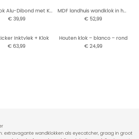
Wandklok Alu-Dibond met Kopereffect Modern
MDF landhuis wandklok in houtlook met Romeinse cijfers Ø50 cm
€ 39,99
€ 52,99
icker Inktvlek + Klok
Houten klok – blanco – rond
€ 63,99
€ 24,99
er
jn: extravagante wandklokken als eyecatcher, graag in groot