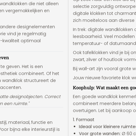
ndklokken die niet alleen
selectie zorgvuldig ontworp
ven vergemakkelijken en
digitale klokken tot charmant
zich moeiteloos aan diverse 
 andere designelementen
In trek: digitale wandklokke
rie vind je regelmatig
leesbaarheid. Veel modellen z
s-kwaliteit optimaal
temperatuur- of datumaanduid
Ook tafelklokken vind je bij 
leven
zwart, zilver of houtlook vor
te geven. Het is een
Bij wall-art zijn vooral gro
esthetiek combineert. Of het
Jouw nieuwe favoriete klok wa
 wandklok structureert de
e accenten.
Koophulp: Wat maakt een g
tte designobjecten. Correct
Een goede wandklok kenmerkt 
n een ruimte."
combineert meerdere belangr
overtuigen. Let bij aankoop o
1. Formaat
tijl, materiaal, functie en
Ideaal voor kleinere ruimte
 bijna elke interieurstijl is
Voor grote wanden:
Ø 60 c