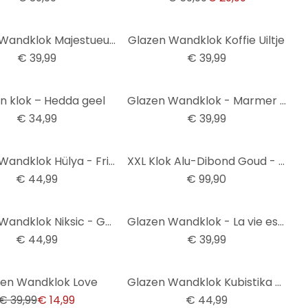
Glazen Wandklok Majestueus Hert
Glazen Wandklok Koffie Uiltje
€ 39,99
€ 39,99
n klok – Hedda geel
Glazen Wandklok - Marmer Look 04
€ 34,99
€ 39,99
Glazen Wandklok Hülya - Frida
XXL Klok Alu-Dibond Goud - Ø 70 cm
€ 44,99
€ 99,90
Glazen Wandklok Niksic - Golden Eye
Glazen Wandklok - La vie est belle
€ 44,99
€ 39,99
zen Wandklok Love
Glazen Wandklok Kubistika - Winterochtend
€ 39,99
€ 14,99
€ 44,99