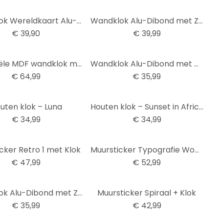
Wandklok Wereldkaart Alu-Dibond Goud effect Ø 28 cm
Wandklok Alu-Dibond met Zilvereffect Thailand Boeddha
€ 39,90
€ 39,99
Industriële MDF wandklok met Afmeting grijze cijfers Ø50cm
Wandklok Alu-Dibond met Goudeffect Rond met Dots
€ 64,99
€ 35,99
uten klok – Luna
Houten klok – Sunset in Africa
€ 34,99
€ 34,99
cker Retro 1 met Klok
Muursticker Typografie Woorden met Klok
€ 47,99
€ 52,99
Wandklok Alu-Dibond met Zilvereffect Punten
Muursticker Spiraal + Klok
€ 35,99
€ 42,99