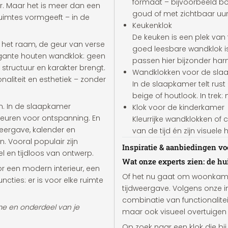
formaat – bijvoorbeeld bo
r. Maar het is meer dan een
goud of met zichtbaar uur
ruimtes vormgeeft – in de
Keukenklok
De keuken is een plek van
r het raam, de geur van verse
goed leesbare wandklok is 
egante houten wandklok: geen
passen hier bijzonder har
ie structuur en karakter brengt.
Wandklokken voor de sla
aliteit en esthetiek – zonder
In de slaapkamer telt rust 
beige of houtlook. In trek:
n. In de slaapkamer
Klok voor de kinderkamer
kleuren voor ontspanning. En
Kleurrijke wandklokken of 
eergave, kalender en
van de tijd én zijn visuel
. Vooral populair zijn
Inspiratie & aanbiedingen vo
l en tijdloos van ontwerp.
Wat onze experts zien: de h
r een modern interieur, een
Of het nu gaat om woonkamer
ncties: er is voor elke ruimte
tijdweergave. Volgens onze inte
combinatie van functionalitei
tme en onderdeel van je
maar ook visueel overtuigen 
Op zoek naar een klok die bij