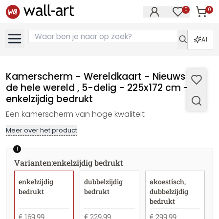
0
0
Artike
Artikelen in 
AI
Kamerscherm - Wereldkaart - Nieuws uit
de hele wereld , 5-delig - 225x172 cm -
enkelzijdig bedrukt
Een kamerscherm van hoge kwaliteit
Meer over het product
1
Varianten
:
enkelzijdig bedrukt
enkelzijdig
dubbelzijdig
akoestisch,
bedrukt
bedrukt
dubbelzijdig
bedrukt
€ 169,99
€ 229,99
€ 299,99