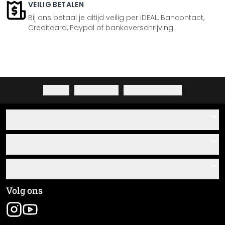
VEILIG BETALEN
Bij ons betaal je altijd veilig per iDEAL, Bancontact,
Creditcard, Paypal of bankoverschrijving.
Colofon
·
Privacybeleid
·
Herroepingsrecht
Hulp
Contact
Service
Over ons
Cadeaubonnen
Informatie
Veelgestelde vragen
Plak- en montagehandleidingen
Algemene voorwaarden
Volg ons
Materiaaloverzicht
Colofon
Nieuwsbrief aanmelden
Verzending en betaling