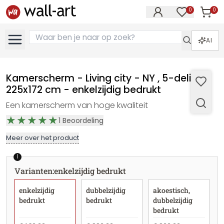
0
0
Artike
Artikelen in 
AI
Kamerscherm - Living city - NY , 5-delig -
225x172 cm - enkelzijdig bedrukt
Een kamerscherm van hoge kwaliteit
1
Beoordeling
Meer over het product
1
Varianten
:
enkelzijdig bedrukt
enkelzijdig
dubbelzijdig
akoestisch,
bedrukt
bedrukt
dubbelzijdig
bedrukt