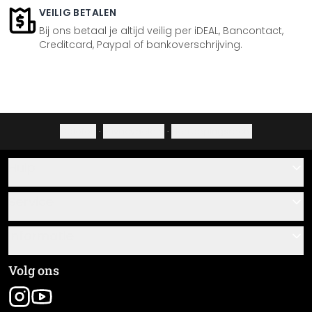
VEILIG BETALEN
Bij ons betaal je altijd veilig per iDEAL, Bancontact,
Creditcard, Paypal of bankoverschrijving.
Colofon
·
Privacybeleid
·
Herroepingsrecht
Hulp
Contact
Service
Over ons
Cadeaubonnen
Informatie
Veelgestelde vragen
Plak- en montagehandleidingen
Algemene voorwaarden
Volg ons
Materiaaloverzicht
Colofon
Nieuwsbrief aanmelden