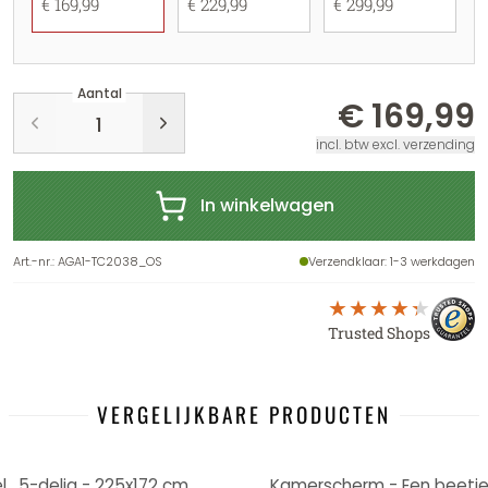
€ 169,99
€ 229,99
€ 299,99
Aantal
€ 169,99
incl. btw excl. verzending
In winkelwagen
Art.-nr.
:
AGA1-TC2038_OS
Verzendklaar
: 1-3 werkdagen
Trusted Shops
VERGELIJKBARE PRODUCTEN
, 5-delig - 225x172 cm
Kamerscherm - Een beetje l