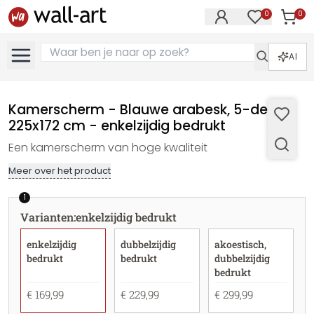
0
0
Artike
Artikelen in 
AI
Kamerscherm - Blauwe arabesk, 5-delig -
225x172 cm - enkelzijdig bedrukt
Een kamerscherm van hoge kwaliteit
Meer over het product
1
Varianten
:
enkelzijdig bedrukt
enkelzijdig
dubbelzijdig
akoestisch,
bedrukt
bedrukt
dubbelzijdig
bedrukt
€ 169,99
€ 229,99
€ 299,99