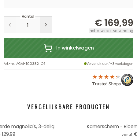
Aantal
€ 169,99
incl. btw excl. verzending
In winkelwagen
Art.-nr.
:
AGA1-TC0382_OS
Verzendklaar
: 1-3 werkdagen
Trusted Shops
VERGELIJKBARE PRODUCTEN
de magnolia's, 3-delig
Kamerscherm - Bloeme
 129,99
€
vanaf