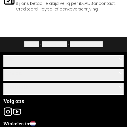
Bij ons betaal je altijd veilig per iDEAL, Bancontact,
Creditcard, Paypal of bankoverschrijving.
Colofon
·
Privacybeleid
·
Herroepingsrecht
Hulp
Contact
Service
Over ons
Cadeaubonnen
Informatie
Veelgestelde vragen
Plak- en montagehandleidingen
Algemene voorwaarden
Volg ons
Materiaaloverzicht
Colofon
Nieuwsbrief aanmelden
Verzending en betaling
Winkelen in:
Zending volgen