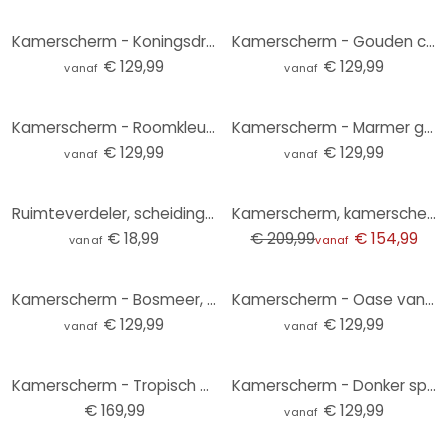
Kamerscherm - Koningsdraad, 3-delig
Kamerscherm - Gouden cascade, 3-delig
€ 129,99
€ 129,99
vanaf
vanaf
Kamerscherm - Roomkleurige posteflowers, 3-delig
Kamerscherm - Marmer geheim, 3-delig
€ 129,99
€ 129,99
vanaf
vanaf
-26%
Ruimteverdeler, scheidingswand regenboogpatroon - MDF natuurlijke look
Kamerscherm, kamerscherm, privacyscherm hangende tropische bladeren - Boho - Haase
€ 18,99
€ 209,99
€ 154,99
vanaf
vanaf
Kamerscherm - Bosmeer, 3-delig
Kamerscherm - Oase van rust, 3-delig
€ 129,99
€ 129,99
vanaf
vanaf
Kamerscherm - Tropisch eiland , 5-delig - 225x172 cm
Kamerscherm - Donker spinnenweb, 3-delig
€ 169,99
€ 129,99
vanaf