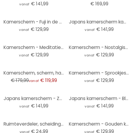
€ 141,99
€ 169,99
vanaf
Kamerscherm - Fuji in de bloeiende omlijsting van de kersenboom, 3-delig
Japans kamerscherm kamerscherm - Stoïcijnse sereniteit, 3-delig
€ 129,99
€ 141,99
vanaf
vanaf
Kamerscherm - Meditaties, 3-delig
Kamerscherm - Nostalgische bloemen, 3-delig
€ 129,99
€ 129,99
vanaf
vanaf
-33%
Kamerscherm, scherm, hangend privacyscherm Exotisch palmenlandschap
Kamerscherm - Sprookjesbos, 3-delig
€ 179,99
€ 119,99
€ 129,99
vanaf
vanaf
Japans kamerscherm - Zwart witte bloemen, 3-delig
Japans kamerscherm - Bladeren op het hoogtepunt van de bloesem, 3-delig
€ 141,99
€ 141,99
vanaf
vanaf
Ruimteverdeler, scheidingswand geometrisch patroon - MDF
Kamerscherm - Gouden kus, 3-delig
€ 24,99
€ 129,99
vanaf
vanaf