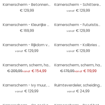
Kamerscherm - Betonnen orchidee, 3-delig - 135x172 cm
Kamerscherm - Schitterende lelies, 3-delig
€ 129,99
€ 129,99
vanaf
Kamerscherm - Kleurrijke graffiti, 5-delig - 225x172 cm
Kamerscherm - Futuristisch bos, 3-delig
€ 169,99
€ 129,99
vanaf
Kamerscherm - Rijkdom van geest, 3-delig
Kamerscherm - Kolibries en bloemen, 3-delig
€ 129,99
€ 129,99
vanaf
vanaf
-26%
-33%
Kamerscherm, scherm, hangend privacyscherm Zwart en wit berkenbos - Talen
Kamerscherm, scherm, hangend privacyscherm Lente ontwaken
€ 209,99
€ 154,99
€ 179,99
€ 119,99
vanaf
vanaf
Kamerscherm - Ivy muur, 3-delig
Ruimteverdeler, scheidingswand bloemenbladeren - populierenhout
€ 129,99
€ 24,99
vanaf
vanaf