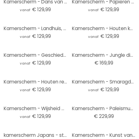
Kamerscherm - Dans van de vissen in de oosterse tuin, 3-delig
Kamerscherm - Papieren paardenbloemen, 3-delig
€ 129,99
€ 129,99
vanaf
vanaf
Kamerscherm - Landhuis, 3-delig
Kamerscherm - Houten kamer, 3-delig
€ 129,99
€ 129,99
vanaf
vanaf
Kamerscherm - Geschiedenis in een rok, 3-delig
Kamerscherm - Jungle dieren , 5-delig - 225x172 cm
€ 129,99
€ 169,99
vanaf
Kamerscherm - Houten regenboog, 3-delig
Kamerscherm - Smaragdgroen glas in lood, 3-delig
€ 129,99
€ 129,99
vanaf
vanaf
Kamerscherm - Wijsheid bloemen, 3-delig
Kamerscherm - Paleismuur , 5-delig - 225x172 cm
€ 129,99
€ 229,99
vanaf
kamerscherm Japans - stijl Japans: Wijsheid bloemen, 3-delig
Kamerscherm - Kunst van elegantie, 5-delig - 225x172 cm