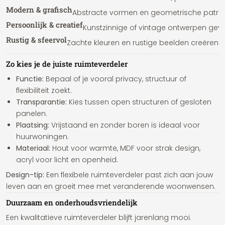
Modern & grafisch
Abstracte vormen en geometrische patrone
Persoonlijk & creatief
Kunstzinnige of vintage ontwerpen geven 
Rustig & sfeervol
Zachte kleuren en rustige beelden creëre
Zo kies je de juiste ruimteverdeler
Functie:
Bepaal of je vooral privacy, structuur of
flexibiliteit zoekt.
Transparantie:
Kies tussen open structuren of gesloten
panelen.
Plaatsing:
Vrijstaand en zonder boren is ideaal voor
huurwoningen.
Materiaal:
Hout voor warmte, MDF voor strak design,
acryl voor licht en openheid.
Design-tip:
Een flexibele ruimteverdeler past zich aan jouw
leven aan en groeit mee met veranderende woonwensen.
Duurzaam en onderhoudsvriendelijk
Een kwalitatieve ruimteverdeler blijft jarenlang mooi.