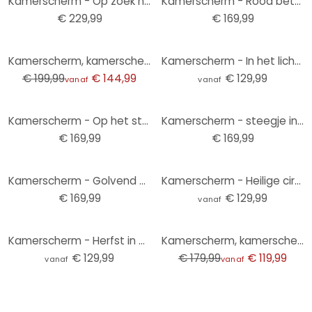
Kamerscherm - Op zoek naar een droom, 5-delig - 225x172 cm
Kamerscherm - Rood beton, 5-delig - 225x172 cm
€ 229,99
€ 169,99
-28%
Kamerscherm, kamerscherm, hangend privacyscherm Amandelbloesem herfst - Van Gogh
Kamerscherm - In het licht, 3-delig
€ 199,99
€ 144,99
€ 129,99
vanaf
vanaf
Kamerscherm - Op het strand - sepia, 5-delig - 225x172 cm
Kamerscherm - steegje in Spello (Italië) , 5-delig - 225x172 cm
€ 169,99
€ 169,99
Kamerscherm - Golvend wit, 5-delig - 225x172 cm
Kamerscherm - Heilige cirkel, 3-delig
€ 169,99
€ 129,99
vanaf
-33%
Kamerscherm - Herfst in het park, 3-delig
Kamerscherm, kamerscherm, privacyscherm hangende boomstammen in een lenteachtig bos
€ 129,99
€ 179,99
€ 119,99
vanaf
vanaf