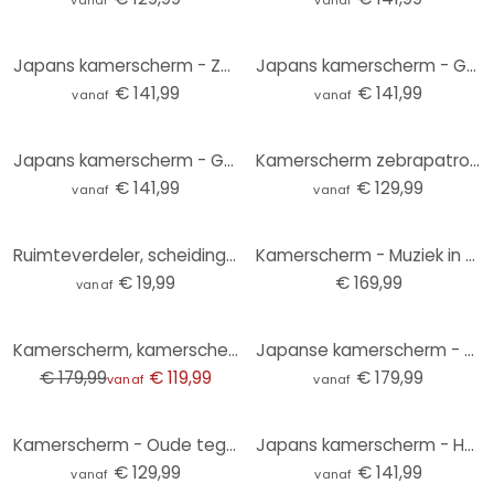
vanaf
vanaf
Japans kamerscherm - Zonnige jungle, 3-delig
Japans kamerscherm - Grote golf in Kanagawa, 3-delig
€ 141,99
€ 141,99
vanaf
vanaf
Japans kamerscherm - Gouden bloesems, 3-delig
Kamerscherm zebrapatroon (paars), 3-delig
€ 141,99
€ 129,99
vanaf
vanaf
Ruimteverdeler, scheidingswand geometrisch patroon - MDF natuurlijke look
Kamerscherm - Muziek in de vlindertuin , 5-delig - 225x172 cm
€ 19,99
€ 169,99
vanaf
-33%
Kamerscherm, kamerscherm, privacyscherm hangende herfstbladeren - Ombre bruin-groen
Japanse kamerscherm - Kraanvogels bij nacht, 5-delig
€ 179,99
€ 119,99
€ 179,99
vanaf
vanaf
Kamerscherm - Oude tegels, 3-delig
Japans kamerscherm - Harmonie van het Oosten, 3-delig
€ 129,99
€ 141,99
vanaf
vanaf