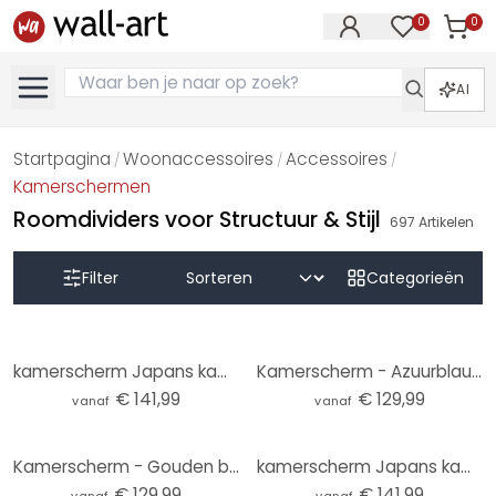
0
0
Artike
Artikelen in 
AI
Startpagina
Woonaccessoires
Accessoires
/
/
/
Kamerschermen
Roomdividers voor Structuur & Stijl
697
Artikelen
Filter
Categorieën
kamerscherm Japans kamerscherm - Japanse stijl: Fuji berg, 3-delig
Kamerscherm - Azuurblauwe spiegel, 3-delig
€ 141,99
€ 129,99
vanaf
vanaf
Kamerscherm - Gouden boom, 3-delig
kamerscherm Japans kamerscherm - Japanse stijl: draak, 3-delig
€ 129,99
€ 141,99