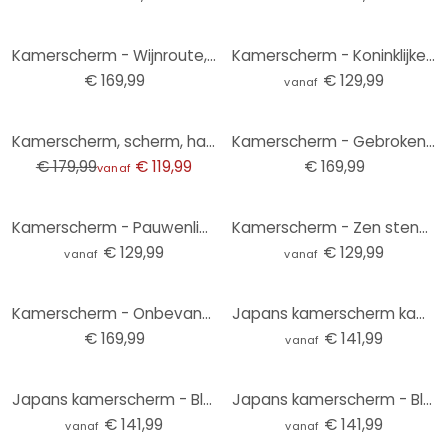
Kamerscherm - Wijnroute, 5-delig - 225x172 cm
Kamerscherm - Koninklijke finesse, 3-delig
€ 169,99
€ 129,99
vanaf
-33%
Kamerscherm, scherm, hangend privacyscherm Groene palmbladeren
Kamerscherm - Gebroken dromen (Banksy) , 5-delig - 225x172 cm
€ 179,99
€ 119,99
€ 169,99
vanaf
Kamerscherm - Pauwenliefde, 3-delig
Kamerscherm - Zen stenen, 3-delig
€ 129,99
€ 129,99
vanaf
vanaf
Kamerscherm - Onbevangen avontuur, 5-delig - 225x172 cm
Japans kamerscherm kamerscherm - Bloemenweide, 3-delig
€ 169,99
€ 141,99
vanaf
Japans kamerscherm - Bladeren op het beton, 3-delig
Japans kamerscherm - Bloemengeluk, 3-delig
€ 141,99
€ 141,99
vanaf
vanaf