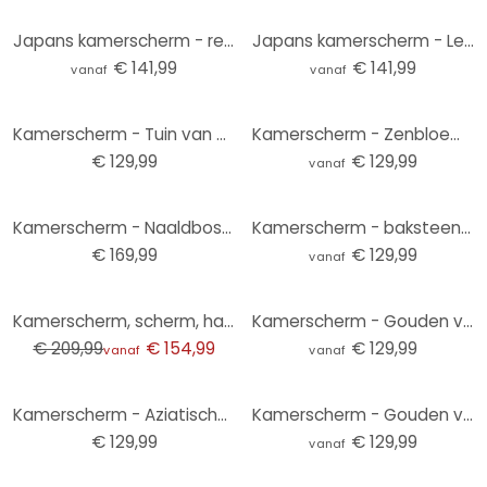
Japans kamerscherm - retro magnolia's, 3-delig
Japans kamerscherm - Lelies in lichtblauw, 3-delig
€ 141,99
€ 141,99
vanaf
vanaf
Kamerscherm - Tuin van gouden dromen, 3-delig - 135x172 cm
Kamerscherm - Zenbloemen, 3-delig
€ 129,99
€ 129,99
vanaf
Kamerscherm - Naaldbos , 5-delig - 225x172 cm
Kamerscherm - baksteen oppervlak, 3-delig
€ 169,99
€ 129,99
vanaf
-26%
Kamerscherm, scherm, hangend privacyscherm Kleurrijke palmbladeren - Jaszke
Kamerscherm - Gouden vlinder, 3-delig
€ 209,99
€ 154,99
€ 129,99
vanaf
vanaf
Kamerscherm - Aziatische geschiedenis, 3-delig - 135x172 cm
Kamerscherm - Gouden veren, 3-delig
€ 129,99
€ 129,99
vanaf