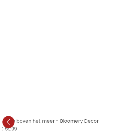
vogels boven het meer - Bloomery Decor
€ 59,99