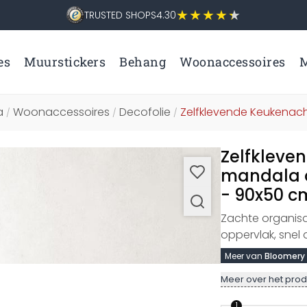
TRUSTED SHOPS
4.30
es
Muurstickers
Behang
Woonaccessoires
M
a
Woonaccessoires
Decofolie
Zelfklevende Keukena
/
/
/
Zelfkleve
mandala o
- 90x50 c
Zachte organisat
oppervlak, snel
Meer van
Bloomery
Meer over het prod
1