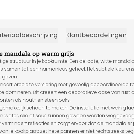
teriaalbeschrijving
Klantbeoordelingen
e mandala op warm grijs
e structuur in je kookruimte. Een delicate, witte mandala
 samen tot een harmonieus geheel. Het subtiele kleurenspel
t geven.
rt precieze versiering met gevoelig gecoördineerde tonal
e domineren. Dit creëert een decoratieve oase van rust d
fronten als hout- en steenlooks.
 en gemakkelijk schoon te maken. De installatie met weini
an water, olie of saus kunnen gewoon worden weggeveeg
vermindert reflecties en zorgt ervoor dat de mandala er
 van je kookplaat; zet hete pannen er niet rechtstreeks te