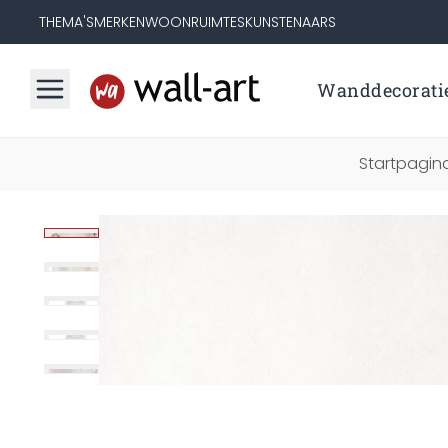
THEMA'S
MERKEN
WOONRUIMTES
KUNSTENAARS
Wanddecorati
Startpagin