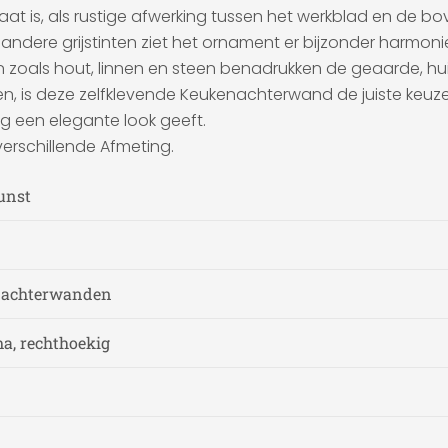
at is, als rustige afwerking tussen het werkblad en de bo
 andere grijstinten ziet het ornament er bijzonder harmon
n zoals hout, linnen en steen benadrukken de geaarde, huis
en, is deze zelfklevende Keukenachterwand de juiste keu
ag een elegante look geeft.
verschillende Afmeting.
kunst
n achterwanden
a, rechthoekig