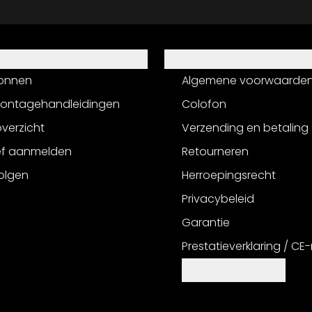
Informatie
onnen
Algemene voorwaarde
montagehandleidingen
Colofon
verzicht
Verzending en betaling
ef aanmelden
Retourneren
olgen
Herroepingsrecht
Privacybeleid
Garantie
Prestatieverklaring / CE
Cookie-instellingen