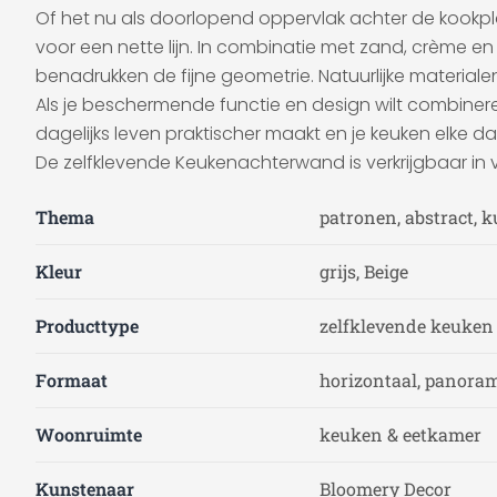
Of het nu als doorlopend oppervlak achter de kookpla
voor een nette lijn. In combinatie met zand, crème en
benadrukken de fijne geometrie. Natuurlijke materiale
Als je beschermende functie en design wilt combiner
dagelijks leven praktischer maakt en je keuken elke d
De zelfklevende Keukenachterwand is verkrijgbaar in 
Thema
patronen, abstract, 
Kleur
grijs, Beige
Producttype
zelfklevende keuke
Formaat
horizontaal, panoram
Woonruimte
keuken & eetkamer
Kunstenaar
Bloomery Decor