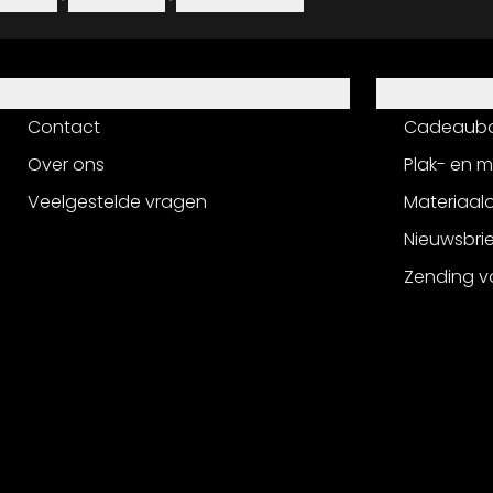
Colofon
·
Privacybeleid
·
Herroepingsrecht
Hulp
Service
Contact
Cadeaub
Over ons
Plak- en 
Veelgestelde vragen
Materiaalo
Nieuwsbri
Zending v