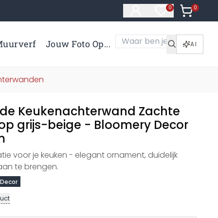
0
Artikelen 
0
Artikelen in verl
uurverf
Jouw Foto Op...
AI
chterwanden
nde Keukenachterwand Zachte
p grijs-beige - Bloomery Decor
m
ie voor je keuken - elegant ornament, duidelijk
 aan te brengen.
 Decor
uct