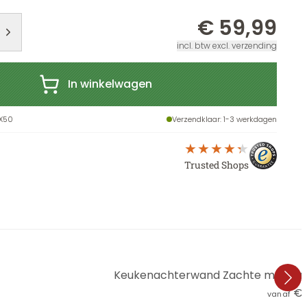
€ 59,99
incl. btw excl. verzending
In winkelwagen
X50
Verzendklaar
: 1-3 werkdagen
Trusted Shops
Keukenachterwand Zachte mandala 
€ 
vanaf